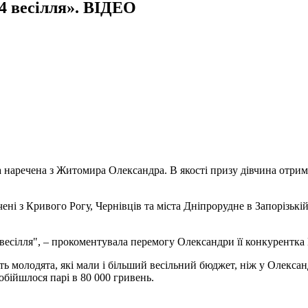
4 весілля». ВІДЕО
наречена з Житомира Олександра. В якості призу дівчина отрима
і з Кривого Рогу, Чернівців та міста Дніпрорудне в Запорізькій о
весілля", – прокоментувала перемогу Олександри її конкурентка 
ь молодята, які мали і більший весільний бюджет, ніж у Олександ
обійшлося парі в 80 000 гривень.