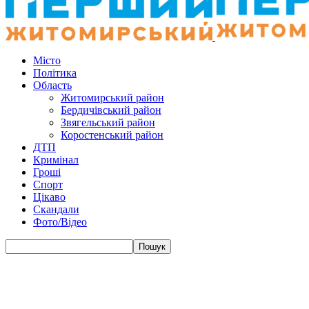
Місто
Політика
Область
Житомирський район
Бердичівський район
Звягельський район
Коростенський район
ДТП
Кримінал
Гроші
Спорт
Цікаво
Скандали
Фото/Відео