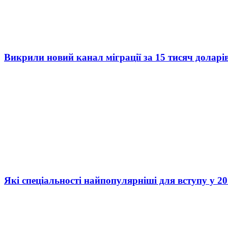
Викрили новий канал міграції за 15 тисяч доларі
Які спеціальності найпопулярніші для вступу у 20