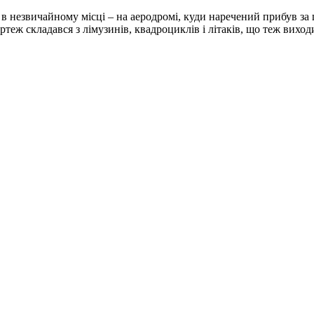
 незвичайному місці – на аеродромі, куди наречений прибув за ш
ртеж складався з лімузинів, квадроциклів і літаків, що теж вихо