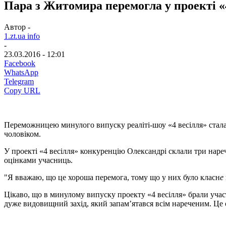
Пара з Житомира перемогла у проекті «
Автор -
1.zt.ua info
-
23.03.2016 - 12:01
Facebook
WhatsApp
Telegram
Copy URL
Переможницею минулого випуску реаліті-шоу «4 весілля» стала 
чоловіком.
У проекті «4 весілля» конкуренцію Олександрі склали три наречен
оцінками учасниць.
"Я вважаю, що це хороша перемога, тому що у них було класн
е
Цікаво, що в минулому випуску проекту «4 весілля» брали участ
дуже видовищний захід, який запам’ятався всім нареченим. Це 