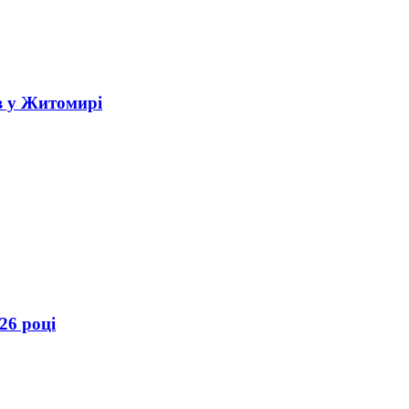
в у Житомирі
26 році