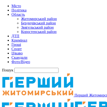
Місто
Політика
Область
Житомирський район
Бердичівський район
Звягельський район
Коростенський район
ДТП
Кримінал
Гроші
Спорт
Цікаво
Скандали
Фото/Відео
Пошук
Перший Житомирс