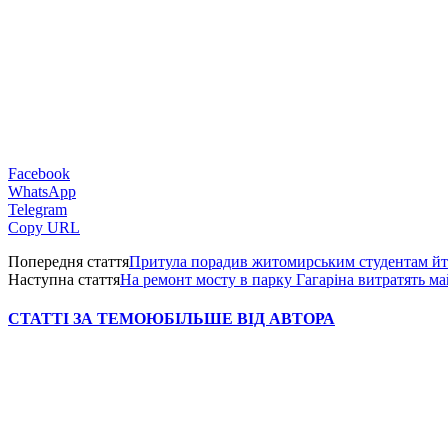
Facebook
WhatsApp
Telegram
Copy URL
Попередня стаття
Притула порадив житомирським студентам йти
Наступна стаття
На ремонт мосту в парку Гагаріна витратять м
СТАТТІ ЗА ТЕМОЮ
БІЛЬШЕ ВІД АВТОРА