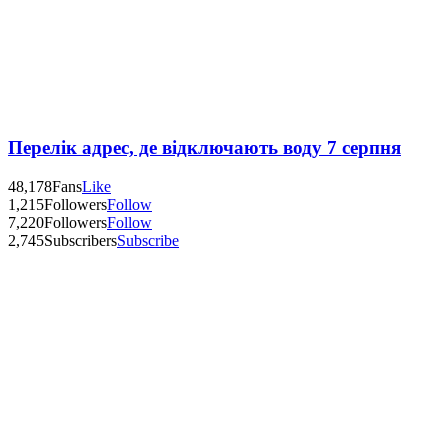
Перелік адрес, де відключають воду 7 серпня
48,178
Fans
Like
1,215
Followers
Follow
7,220
Followers
Follow
2,745
Subscribers
Subscribe