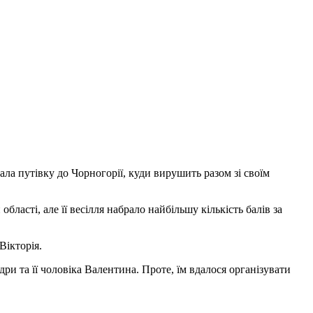
ла путівку до Чорногорії, куди вирушить разом зі своїм
бласті, але її весілля набрало найбільшу кількість балів за
Вікторія.
ри та її чоловіка Валентина. Проте, їм вдалося організувати