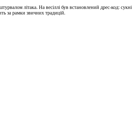
турвалом літака. На весіллі був встановлений дрес-код: сукні
дить за рамки звичних традицій.