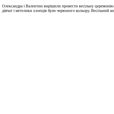
Олександра і Валентин вирішили провести весільну церемонію в
дівчат і метелики хлопців були червоного кольору. Весільний ко