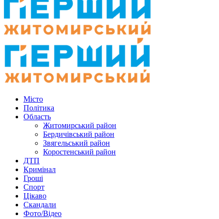
Місто
Політика
Область
Житомирський район
Бердичівський район
Звягельський район
Коростенський район
ДТП
Кримінал
Гроші
Спорт
Цікаво
Скандали
Фото/Відео