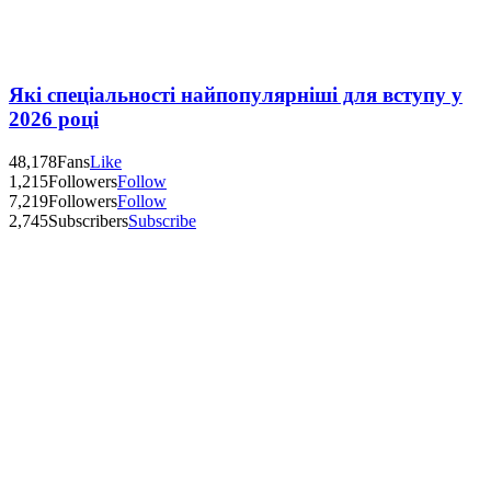
Які спеціальності найпопулярніші для вступу у
2026 році
48,178
Fans
Like
1,215
Followers
Follow
7,219
Followers
Follow
2,745
Subscribers
Subscribe