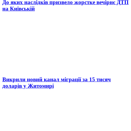
До яких наслідків призвело жорстке вечірнє ДТП
на Київській
Викрили новий канал міграції за 15 тисяч
доларів у Житомирі