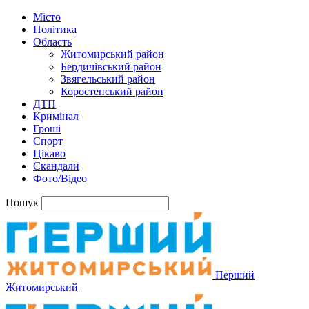
Місто
Політика
Область
Житомирський район
Бердичівський район
Звягельський район
Коростенський район
ДТП
Кримінал
Гроші
Спорт
Цікаво
Скандали
Фото/Відео
Пошук
Перший
Житомирський