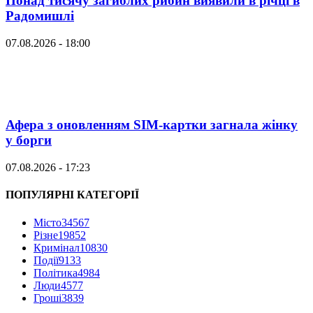
Понад тисячу загиблих рибин виявили в річці в
Радомишлі
07.08.2026 - 18:00
Афера з оновленням SIM-картки загнала жінку
у борги
07.08.2026 - 17:23
ПОПУЛЯРНІ КАТЕГОРІЇ
Місто
34567
Різне
19852
Кримінал
10830
Події
9133
Політика
4984
Люди
4577
Гроші
3839