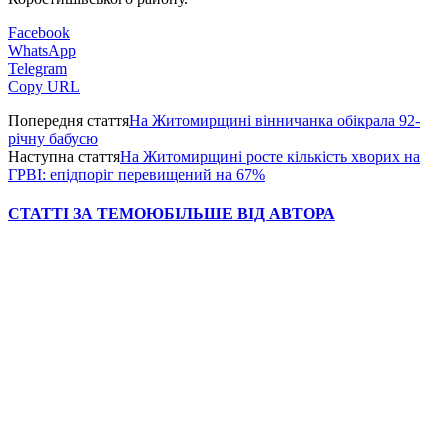
Facebook
WhatsApp
Telegram
Copy URL
Попередня стаття
На Житомирщині вінничанка обікрала 92-
річну бабусю
Наступна стаття
На Житомирщині росте кількість хворих на
ГРВІ: епідпоріг перевищений на 67%
СТАТТІ ЗА ТЕМОЮ
БІЛЬШЕ ВІД АВТОРА