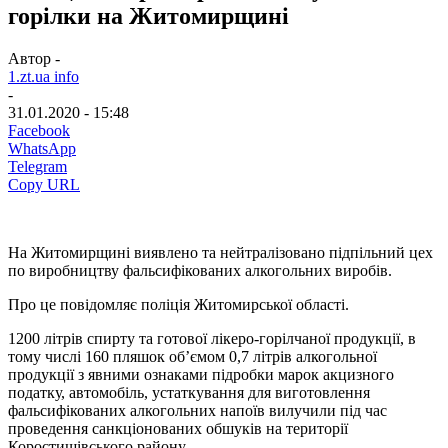
горілки на Житомирщині
Автор -
1.zt.ua info
-
31.01.2020 - 15:48
Facebook
WhatsApp
Telegram
Copy URL
На Житомирщині виявлено та нейтралізовано підпільний цех
по виробництву фальсифікованих алкогольних виробів.
Про це повідомляє поліція Житомирської області.
1200 літрів спирту та готової лікеро-горілчаної продукції, в
тому числі 160 пляшок об’ємом 0,7 літрів алкогольної
продукції з явними ознаками підробки марок акцизного
податку, автомобіль, устаткування для виготовлення
фальсифікованих алкогольних напоїв вилучили під час
проведення санкціонованих обшуків на території
Коростишівського району.