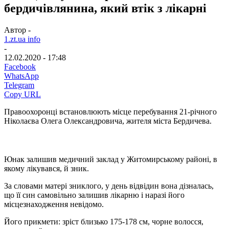
бердичівлянина, який втік з лікарні
Автор -
1.zt.ua info
-
12.02.2020 - 17:48
Facebook
WhatsApp
Telegram
Copy URL
Правоохоронці встановлюють місце перебування 21-річного
Ніколаєва Олега Олександровича, жителя міста Бердичева.
Юнак залишив медичний заклад у Житомирському районі, в
якому лікувався, й зник.
За словами матері зниклого, у день відвідин вона дізналась,
що її син самовільно залишив лікарню і наразі його
місцезнаходження невідомо.
Його прикмети: зріст близько 175-178 см, чорне волосся,