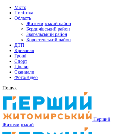
Місто
Політика
Область
Житомирський район
Бердичівський район
Звягельський район
Коростенський район
ДТП
Кримінал
Гроші
Спорт
Цікаво
Скандали
Фото/Відео
Пошук
Перший
Житомирський