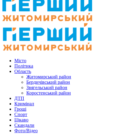
Місто
Політика
Область
Житомирський район
Бердичівський район
Звягельський район
Коростенський район
ДТП
Кримінал
Гроші
Спорт
Цікаво
Скандали
Фото/Відео