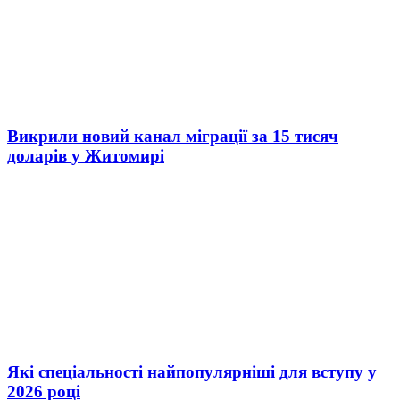
Викрили новий канал міграції за 15 тисяч
доларів у Житомирі
Які спеціальності найпопулярніші для вступу у
2026 році