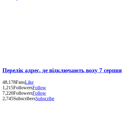
Перелік адрес, де відключають воду 7 серпня
48,178
Fans
Like
1,215
Followers
Follow
7,220
Followers
Follow
2,745
Subscribers
Subscribe