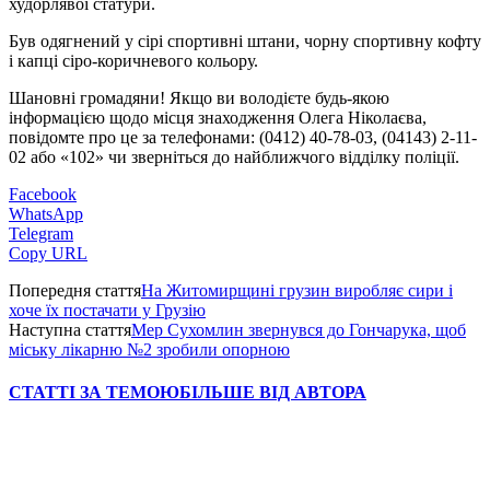
худорлявої статури.
Був одягнений у сірі спортивні штани, чорну спортивну кофту
і капці сіро-коричневого кольору.
Шановні громадяни! Якщо ви володієте будь-якою
інформацією щодо місця знаходження Олега Ніколаєва,
повідомте про це за телефонами: (0412) 40-78-03, (04143) 2-11-
02 або «102» чи зверніться до найближчого відділку поліції.
Facebook
WhatsApp
Telegram
Copy URL
Попередня стаття
На Житомирщині грузин виробляє сири і
хоче їх постачати у Грузію
Наступна стаття
Мер Сухомлин звернувся до Гончарука, щоб
міську лікарню №2 зробили опорною
СТАТТІ ЗА ТЕМОЮ
БІЛЬШЕ ВІД АВТОРА