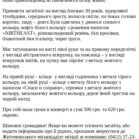
Нині правоохоронці встановлюють особу жінки.
Прикмети загиблої: на вигляд близько 30 років, худорлявої
тілобудови, середнього зросту, волосся світле, по боках голови
коротке, ззаду – довге.Була одягнена у джинси синього
кольору, кофту білого кольору з рожевим написом
«NIRTHEAST», різнокольоровий ремінь, білі кросівки,
блакитний бюстгальтер, чорні труси.
Має татуювання на кисті лівої руки та на правому передпліччі
у вигляді абстрактного візерунку, на поясниці – у вигляді
візерунків квітів, на пупку має пірсінг з металу жовтого
кольору.
На правій руці – кільце у вигляді годинника з металу сірого
кольору, на лівій руці – кільце з металу білого кольору з
написом «Спаси и сохрани», сережки з металу жовтого
кольору, запальничку жовтого кольору, дерев’яний хрестик на
чорній нитці.
При собі мала гроші в конверті в сумі 500 грн. та 620 грн.
окремо.
Шановні громадяни! Якщо ви можете упізнати загиблу, або
надати інформацію про її рідних, прохання звернутися до
Житомирського міськвідділу міліції за номерами: (0412) 37-23-