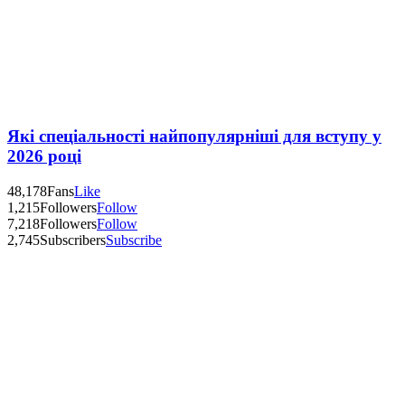
Які спеціальності найпопулярніші для вступу у
2026 році
48,178
Fans
Like
1,215
Followers
Follow
7,218
Followers
Follow
2,745
Subscribers
Subscribe