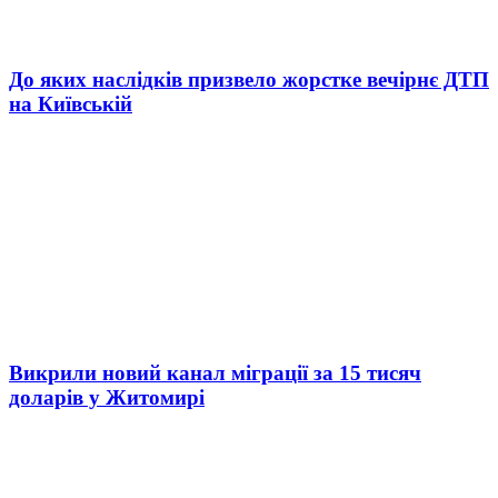
До яких наслідків призвело жорстке вечірнє ДТП
на Київській
Викрили новий канал міграції за 15 тисяч
доларів у Житомирі