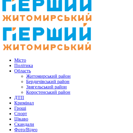
Місто
Політика
Область
Житомирський район
Бердичівський район
Звягельський район
Коростенський район
ДТП
Кримінал
Гроші
Спорт
Цікаво
Скандали
Фото/Відео