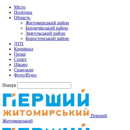
Місто
Політика
Область
Житомирський район
Бердичівський район
Звягельський район
Коростенський район
ДТП
Кримінал
Гроші
Спорт
Цікаво
Скандали
Фото/Відео
Пошук
Перший
Житомирський