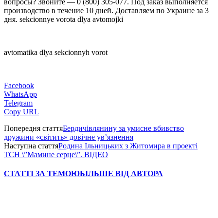
вопросы? Звоните — 0 (800) 305-077. Под заказ выполняется
производство в течение 10 дней. Доставляем по Украине за 3
дня. sekcionnye vorota dlya avtomojki
avtomatika dlya sekcionnyh vorot
Facebook
WhatsApp
Telegram
Copy URL
Попередня стаття
Бердичівлянину за умисне вбивство
дружини «світить» довічне ув’язнення
Наступна стаття
Родина Ільницьких з Житомира в проекті
ТСН \”Мамине серце\”. ВІДЕО
СТАТТІ ЗА ТЕМОЮ
БІЛЬШЕ ВІД АВТОРА