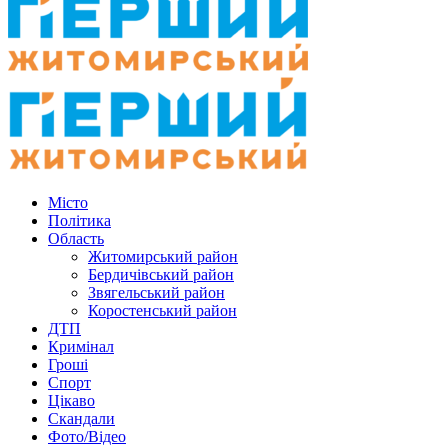
Місто
Політика
Область
Житомирський район
Бердичівський район
Звягельський район
Коростенський район
ДТП
Кримінал
Гроші
Спорт
Цікаво
Скандали
Фото/Відео