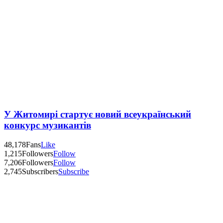
У Житомирі стартує новий всеукраїнський
конкурс музикантів
48,178
Fans
Like
1,215
Followers
Follow
7,206
Followers
Follow
2,745
Subscribers
Subscribe