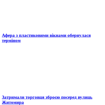
Афера з пластиковими вікнами обернулася
терміном
Затримали торговця зброєю посеред вулиць
Житомира