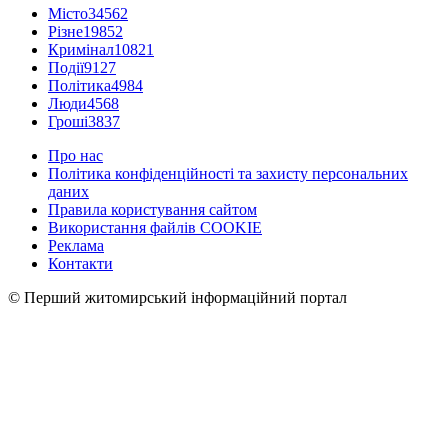
Місто
34562
Різне
19852
Кримінал
10821
Події
9127
Політика
4984
Люди
4568
Гроші
3837
Про нас
Політика конфіденційності та захисту персональних
даних
Правила користування сайтом
Використання файлів COOKIE
Реклама
Контакти
© Перший житомирський інформаційний портал