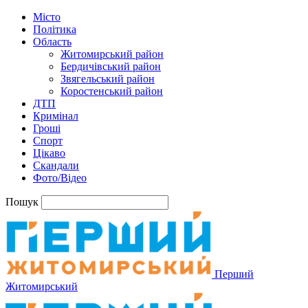
Місто
Політика
Область
Житомирський район
Бердичівський район
Звягельський район
Коростенський район
ДТП
Кримінал
Гроші
Спорт
Цікаво
Скандали
Фото/Відео
Пошук
Перший
Житомирський