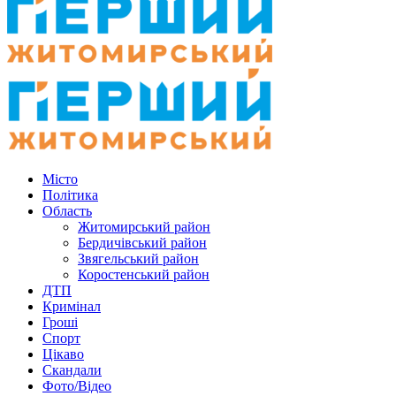
Місто
Політика
Область
Житомирський район
Бердичівський район
Звягельський район
Коростенський район
ДТП
Кримінал
Гроші
Спорт
Цікаво
Скандали
Фото/Відео