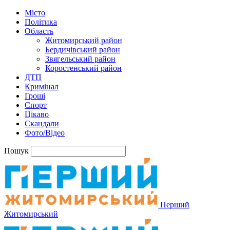
Місто
Політика
Область
Житомирський район
Бердичівський район
Звягельський район
Коростенський район
ДТП
Кримінал
Гроші
Спорт
Цікаво
Скандали
Фото/Відео
Пошук
Перший
Житомирський