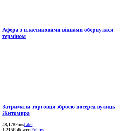
Афера з пластиковими вікнами обернулася
терміном
Затримали торговця зброєю посеред вулиць
Житомира
48,178
Fans
Like
1,215
Followers
Follow