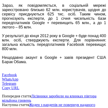
Зараз, як повідомляється, в соціальній мережі
зареєстровано близько 62 млн. користувачів, щодня до
сервісу приєднуються 625 тис. осіб. Таким чином,
прогнозують експерти, до 1 січня чисельність бази
передплатників Google + перевищить 65 млн., а до 1
лютого – 85 млн.
У результаті до кінця 2012 року в Google + буде понад 400
млн. осіб, стверджують експерти. Для порівняння:
загальна кількість передплатників Facebook перевищує
800 млн.
Нещодавно акаунт в Google + завів президент США
Барак Обама.
Facebook
WhatsApp
Telegram
Copy URL
Попередня стаття
Лісівники заробили на ялинках півтора
мільйона гривень
Наступна стаття
Жоден з нардепів не повернув наданого