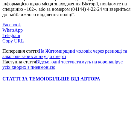
інформацією щодо місця знаходження Вікторії, повідомте на
спецлінію «102», або за номером (04144) 4-22-24 чи зверніться
до найближчого відділення поліції.
Facebook
WhatsApp
Telegram
Copy URL
Попередня стаття
На Житомирщині чоловік через ревнощі та
алкоголь забив жінку до смерті
Наступна стаття
Відсьогодні тестуватимуть на коронавірус
усіх хворих з пневмонією
СТАТТІ ЗА ТЕМОЮ
БІЛЬШЕ ВІД АВТОРА