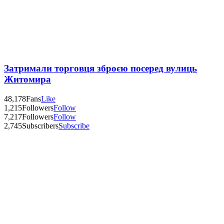
Затримали торговця зброєю посеред вулиць
Житомира
48,178
Fans
Like
1,215
Followers
Follow
7,217
Followers
Follow
2,745
Subscribers
Subscribe