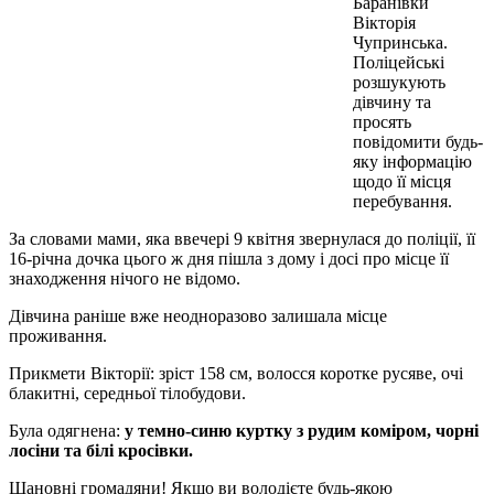
Баранівки
Вікторія
Чупринська.
Поліцейські
розшукують
дівчину та
просять
повідомити будь-
яку інформацію
щодо її місця
перебування.
За словами мами, яка ввечері 9 квітня звернулася до поліції, її
16-річна дочка цього ж дня пішла з дому і досі про місце її
знаходження нічого не відомо.
Дівчина раніше вже неодноразово залишала місце
проживання.
Прикмети Вікторії: зріст 158 см, волосся коротке русяве, очі
блакитні, середньої тілобудови.
Була одягнена:
у темно-синю куртку з рудим коміром, чорні
лосіни та білі кросівки.
Шановні громадяни! Якщо ви володієте будь-якою