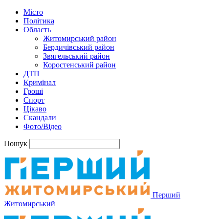
Місто
Політика
Область
Житомирський район
Бердичівський район
Звягельський район
Коростенський район
ДТП
Кримінал
Гроші
Спорт
Цікаво
Скандали
Фото/Відео
Пошук
Перший
Житомирський