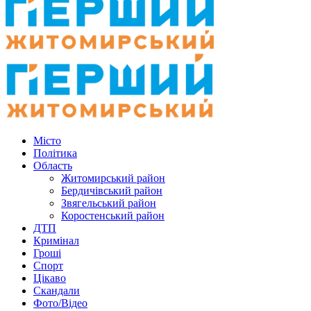
Місто
Політика
Область
Житомирський район
Бердичівський район
Звягельський район
Коростенський район
ДТП
Кримінал
Гроші
Спорт
Цікаво
Скандали
Фото/Відео