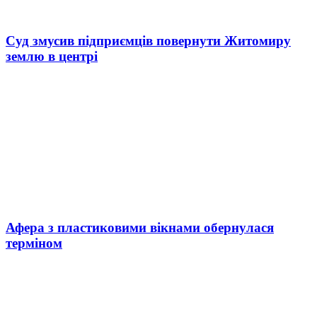
Суд змусив підприємців повернути Житомиру
землю в центрі
Афера з пластиковими вікнами обернулася
терміном