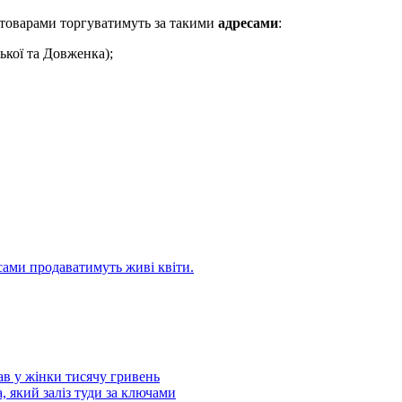
 товарами торгуватимуть за такими
адресами
:
ької та Довженка);
есами продаватимуть живі квіти.
ав у жінки тисячу гривень
, який заліз туди за ключами