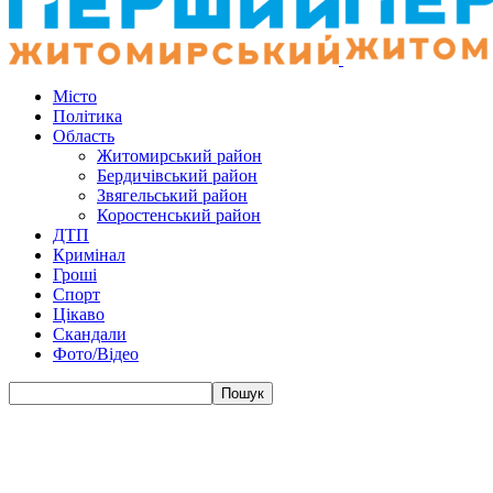
Місто
Політика
Область
Житомирський район
Бердичівський район
Звягельський район
Коростенський район
ДТП
Кримінал
Гроші
Спорт
Цікаво
Скандали
Фото/Відео