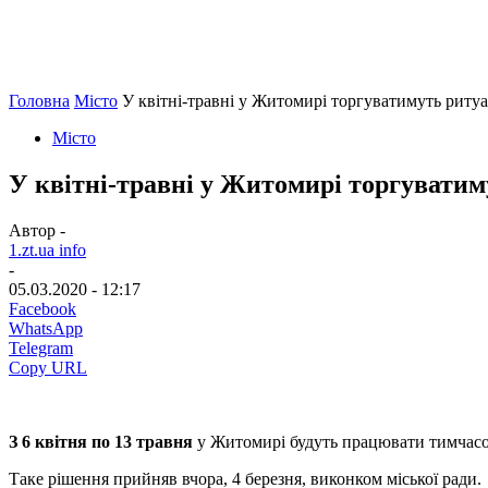
Головна
Місто
У квітні-травні у Житомирі торгуватимуть рит
Місто
У квітні-травні у Житомирі торгувати
Автор -
1.zt.ua info
-
05.03.2020 - 12:17
Facebook
WhatsApp
Telegram
Copy URL
З 6 квітня по 13 травня
у Житомирі будуть працювати тимчасо
Таке рішення прийняв вчора, 4 березня, виконком міської ради.