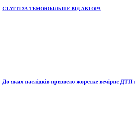
СТАТТІ ЗА ТЕМОЮ
БІЛЬШЕ ВІД АВТОРА
До яких наслідків призвело жорстке вечірнє ДТП 