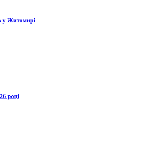
в у Житомирі
26 році