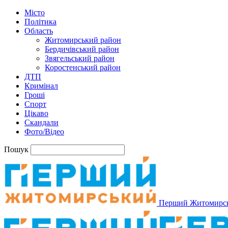
Місто
Політика
Область
Житомирський район
Бердичівський район
Звягельський район
Коростенський район
ДТП
Кримінал
Гроші
Спорт
Цікаво
Скандали
Фото/Відео
Пошук
Перший Житомирс