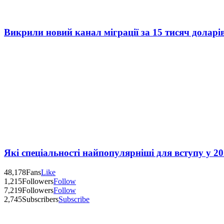
Викрили новий канал міграції за 15 тисяч доларі
Які спеціальності найпопулярніші для вступу у 20
48,178
Fans
Like
1,215
Followers
Follow
7,219
Followers
Follow
2,745
Subscribers
Subscribe