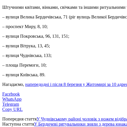
Штучними квітами, вінками, свічками та іншими ритуальними
– вулиця Велика Бердичівська, 71 (ріг вулиць Великої Бердичівс
– проспект Миру, 8, 10;
– вулиця Покровська, 96, 131, 151;
– вулиця Вітрука, 13, 45;
– вулиця Чуднівська, 133;
– площа Перемоги, 10;
– вулиця Київська, 89.
Нагадаємо,
напередодні і після 8 березня у Житомирі за 10 адр
Facebook
WhatsApp
Telegram
Copy URL
Попередня стаття
У Чуднівському районі чоловік з ножем відібр
Наступна стаття
У Бердичеві рятувальники зняли з дерева юнака