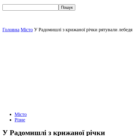
Головна
Місто
У Радомишлі з крижаної річки рятували лебедя
Місто
Різне
У Радомишлі з крижаної річки