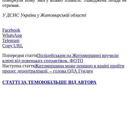
повернули йому змогу вільно плавати. Ушкоджень лебідь не
отримав.
У ДСНС України у Житомирській області
Facebook
WhatsApp
Telegram
Copy URL
Попередня стаття
Поліцейським на Житомирщині вручили
ключі від новеньких спецавтівок. ФОТО
Наступна стаття
Житомирщина може першою в країні пройти
процес децентралізації, – голова ОДА Гундич
СТАТТІ ЗА ТЕМОЮ
БІЛЬШЕ ВІД АВТОРА