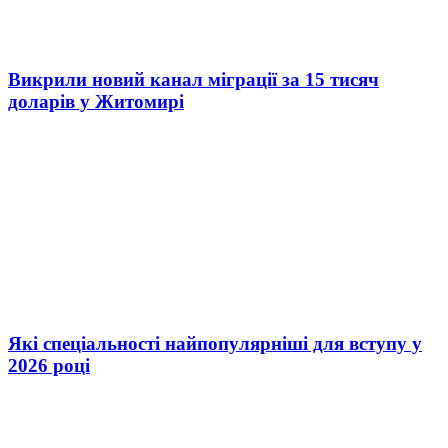
Викрили новий канал міграції за 15 тисяч
доларів у Житомирі
Які спеціальності найпопулярніші для вступу у
2026 році