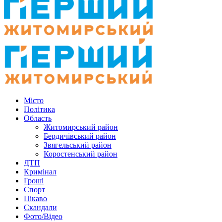
Місто
Політика
Область
Житомирський район
Бердичівський район
Звягельський район
Коростенський район
ДТП
Кримінал
Гроші
Спорт
Цікаво
Скандали
Фото/Відео