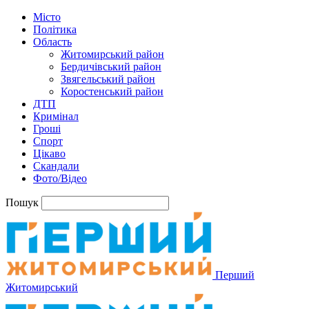
Місто
Політика
Область
Житомирський район
Бердичівський район
Звягельський район
Коростенський район
ДТП
Кримінал
Гроші
Спорт
Цікаво
Скандали
Фото/Відео
Пошук
Перший
Житомирський