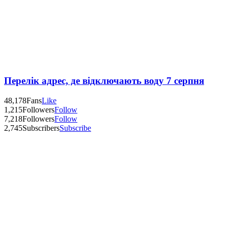
Перелік адрес, де відключають воду 7 серпня
48,178
Fans
Like
1,215
Followers
Follow
7,218
Followers
Follow
2,745
Subscribers
Subscribe