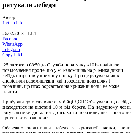
рятували лебедя
Автор -
1.zt.ua info
-
26.02.2018 - 13:41
Facebook
WhatsApp
Telegram
Copy URL
25 лютого о 08:50 до Служби порятунку «101» надійшло
повідомлення про те, що у м. Радомишль на р. Мика дикий
лебідь потрапив у крижану пастку. Про це рятувальників
сповістили радомишляни, які проходили повз річку і
побачили, що птах борсається на крижаній воді і не може
пливти.
Прибувши до місця виклику, бійці ДСНС з’ясували, що лебідь
знаходиться на відстані 10 м від берега. На надувному човні
рятувальники дісталися до птаха та побачили, що в нього до
криги примерзли крила.
Обережно звільнивши лебедя з крижаної пастки, вони