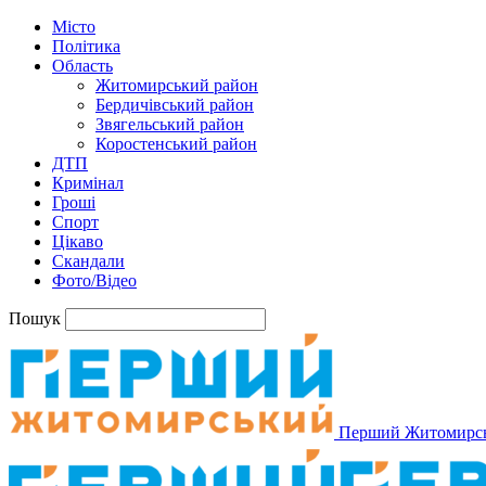
Місто
Політика
Область
Житомирський район
Бердичівський район
Звягельський район
Коростенський район
ДТП
Кримінал
Гроші
Спорт
Цікаво
Скандали
Фото/Відео
Пошук
Перший Житомирс