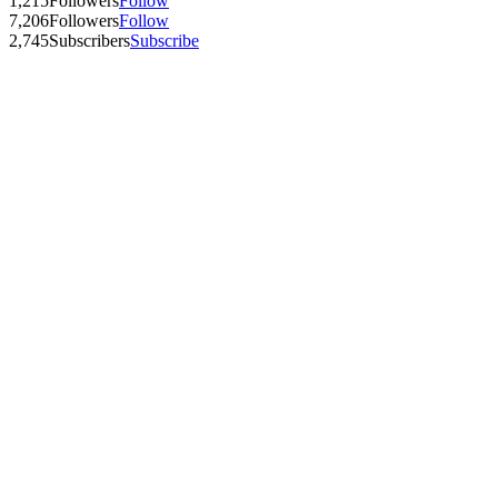
1,215
Followers
Follow
7,206
Followers
Follow
2,745
Subscribers
Subscribe