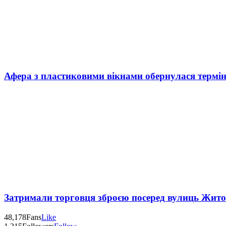
Афера з пластиковими вікнами обернулася термі
Затримали торговця зброєю посеред вулиць Жит
48,178
Fans
Like