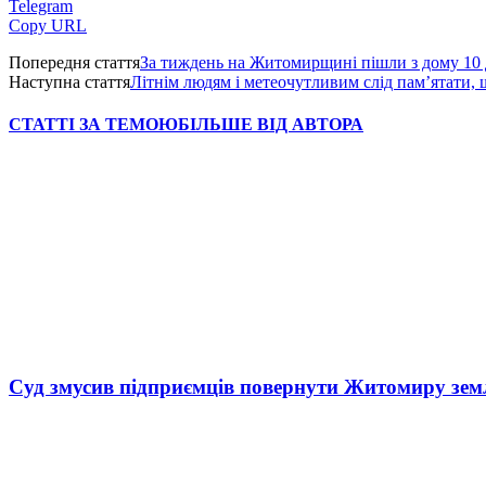
Telegram
Copy URL
Попередня стаття
За тиждень на Житомирщині пішли з дому 10 
Наступна стаття
Літнім людям і метеочутливим слід пам’ятати, 
СТАТТІ ЗА ТЕМОЮ
БІЛЬШЕ ВІД АВТОРА
Суд змусив підприємців повернути Житомиру зем