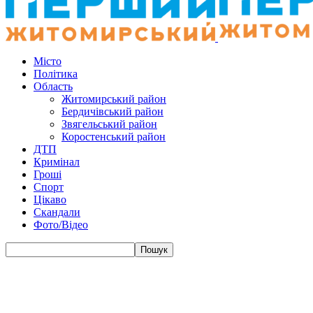
Місто
Політика
Область
Житомирський район
Бердичівський район
Звягельський район
Коростенський район
ДТП
Кримінал
Гроші
Спорт
Цікаво
Скандали
Фото/Відео