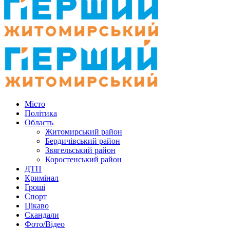
Місто
Політика
Область
Житомирський район
Бердичівський район
Звягельський район
Коростенський район
ДТП
Кримінал
Гроші
Спорт
Цікаво
Скандали
Фото/Відео