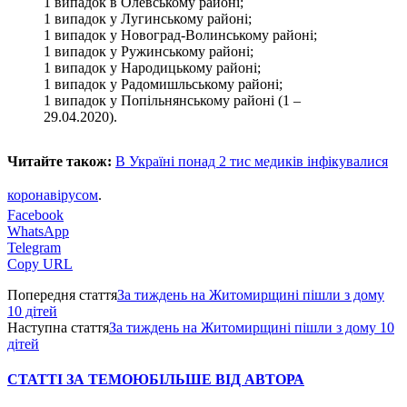
1 випадок в Олевському районі;
1 випадок у Лугинському районі;
1 випадок у Новоград-Волинському районі;
1 випадок у Ружинському районі;
1 випадок у Народицькому районі;
1 випадок у Радомишльському районі;
1 випадок у Попільнянському районі (1 –
29.04.2020).
Читайте також:
В Україні понад 2 тис медиків інфікувалися
коронавірусом
.
Facebook
WhatsApp
Telegram
Copy URL
Попередня стаття
За тиждень на Житомирщині пішли з дому
10 дітей
Наступна стаття
За тиждень на Житомирщині пішли з дому 10
дітей
СТАТТІ ЗА ТЕМОЮ
БІЛЬШЕ ВІД АВТОРА