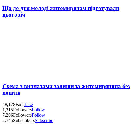
Що до дня молоді житомирянам підготували
цьогоріч
Схема з виплатами залишила житомирянина без
коштів
48,178
Fans
Like
1,215
Followers
Follow
7,206
Followers
Follow
2,745
Subscribers
Subscribe