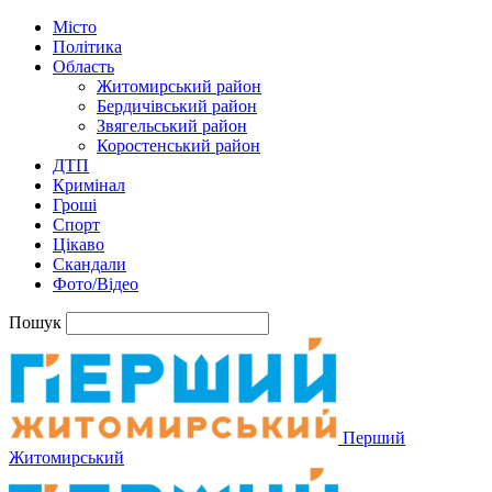
Місто
Політика
Область
Житомирський район
Бердичівський район
Звягельський район
Коростенський район
ДТП
Кримінал
Гроші
Спорт
Цікаво
Скандали
Фото/Відео
Пошук
Перший
Житомирський