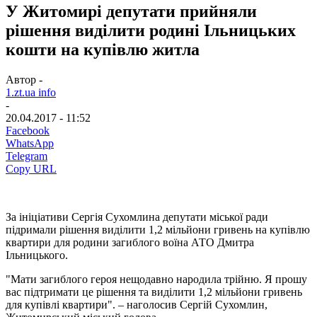
У Житомирі депутати прийняли
рішення виділити родині Ільницьких
кошти на купівлю житла
Автор -
1.zt.ua info
-
20.04.2017 - 11:52
Facebook
WhatsApp
Telegram
Copy URL
За ініціативи Сергія Сухомлина депутати міської ради
підримали рішення виділити 1,2 мільйони гривень на купівлю
квартири для родини загиблого воїна АТО Дмитра
Ільницького.
"Мати загиблого героя нещодавно народила трійню. Я прошу
вас підтримати це рішення та виділити 1,2 мільйони гривень
для купівлі квартири". – наголосив Сергій Сухомлин,