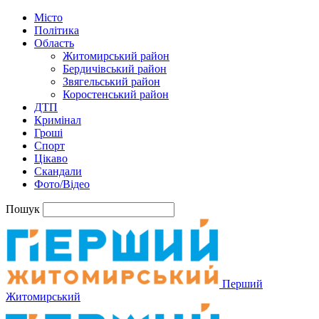
Місто
Політика
Область
Житомирський район
Бердичівський район
Звягельський район
Коростенський район
ДТП
Кримінал
Гроші
Спорт
Цікаво
Скандали
Фото/Відео
Пошук
Перший
Житомирський