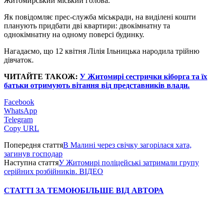
Житомирський міський голова.
Як повідомляє прес-служба міськради, на виділені кошти
планують придбати дві квартири: двокімнатну та
однокімнатну на одному поверсі будинку.
Нагадаємо, що 12 квітня Лілія Ільницька народила трійню
дівчаток.
ЧИТАЙТЕ ТАКОЖ:
У Житомирі сестрички кіборга та їх
батьки отримують вітання від представників влади.
Facebook
WhatsApp
Telegram
Copy URL
Попередня стаття
В Малині через свічку загорілася хата,
загинув господар
Наступна стаття
У Житомирі поліцейські затримали групу
серійних розбійників. ВІДЕО
СТАТТІ ЗА ТЕМОЮ
БІЛЬШЕ ВІД АВТОРА