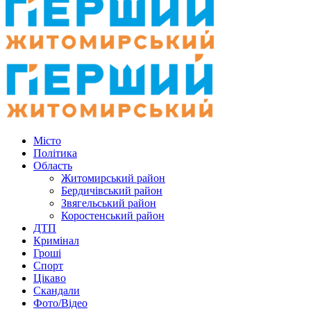
Місто
Політика
Область
Житомирський район
Бердичівський район
Звягельський район
Коростенський район
ДТП
Кримінал
Гроші
Спорт
Цікаво
Скандали
Фото/Відео