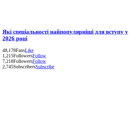
Які спеціальності найпопулярніші для вступу у
2026 році
48,178
Fans
Like
1,215
Followers
Follow
7,218
Followers
Follow
2,745
Subscribers
Subscribe