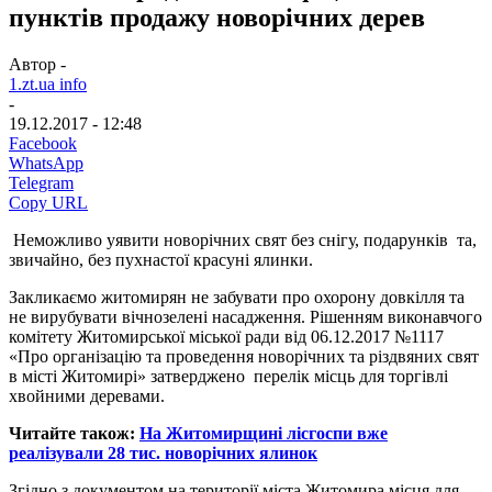
пунктів продажу новорічних дерев
Автор -
1.zt.ua info
-
19.12.2017 - 12:48
Facebook
WhatsApp
Telegram
Copy URL
Неможливо уявити новорічних свят без снігу, подарунків та,
звичайно, без пухнастої красуні ялинки.
Закликаємо житомирян не забувати про охорону довкілля та
не вирубувати вічнозелені насадження. Рішенням виконавчого
комітету Житомирської міської ради від 06.12.2017 №1117
«Про організацію та проведення новорічних та різдвяних свят
в місті Житомирі» затверджено перелік місць для торгівлі
хвойними деревами.
Читайте також:
На Житомирщині лісгоспи вже
реалізували 28 тис. новорічних ялинок
Згідно з документом на території міста Житомира місця для