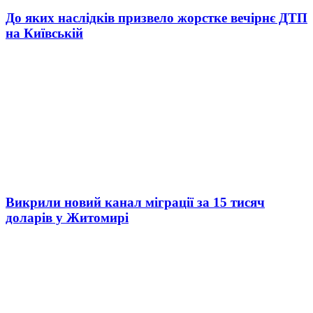
До яких наслідків призвело жорстке вечірнє ДТП
на Київській
Викрили новий канал міграції за 15 тисяч
доларів у Житомирі