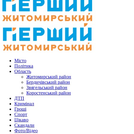
Місто
Політика
Область
Житомирський район
Бердичівський район
Звягельський район
Коростенський район
ДТП
Кримінал
Гроші
Спорт
Цікаво
Скандали
Фото/Відео