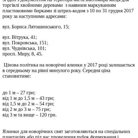
торгівлі хвойними деревами з наявним маркуванням
пластиковими бирками зі штрих-кодом з 10 по 31 грудня 2017
року за наступними адресами:
вул. Бориса Лятошинського, 15;
вул. Вітрука, 41;
вул. Покровська, 151;
вул. Чуднівська, 101;
просп. Миру, 8, 45.
Цінова політика на новорічні ялинки у 2017 році залишається
в середньому на рівні минулого року. Середня ціна
становитиме:
до 1 м – 27 грн;
від 1 м до 1,5 м – 43 грн;
від 1,5 м до 2 м – 54 грн;
від 2 м до 3 м – 75 грн;
від 3 м та вище – 120 грн.
Ялинки для новорічних свят заготовляються на спеціальних
плантаціях або під час проведення рубок формування і