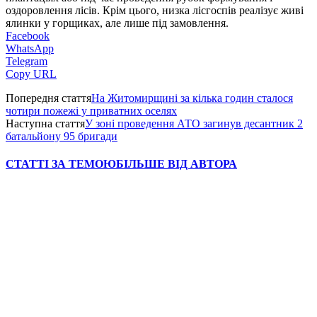
оздоровлення лісів. Крім цього, низка лісгоспів реалізує живі
ялинки у горщиках, але лише під замовлення.
Facebook
WhatsApp
Telegram
Copy URL
Попередня стаття
На Житомирщині за кілька годин сталося
чотири пожежі у приватних оселях
Наступна стаття
У зоні проведення АТО загинув десантник 2
батальйону 95 бригади
СТАТТІ ЗА ТЕМОЮ
БІЛЬШЕ ВІД АВТОРА