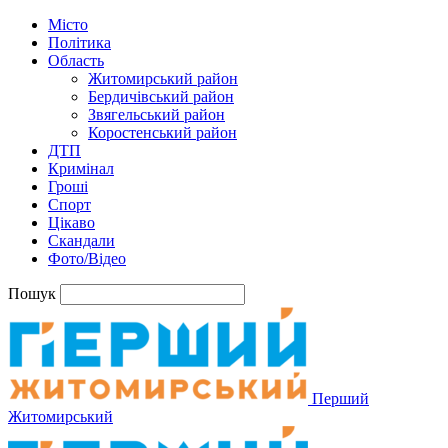
Місто
Політика
Область
Житомирський район
Бердичівський район
Звягельський район
Коростенський район
ДТП
Кримінал
Гроші
Спорт
Цікаво
Скандали
Фото/Відео
Пошук
Перший
Житомирський