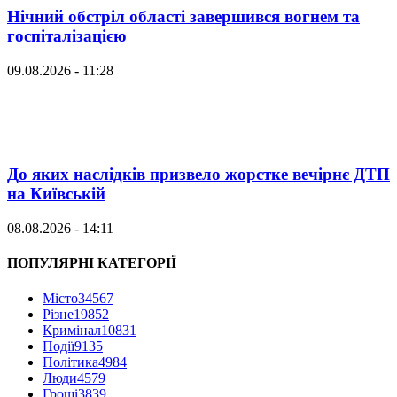
Нічний обстріл області завершився вогнем та
госпіталізацією
09.08.2026 - 11:28
До яких наслідків призвело жорстке вечірнє ДТП
на Київській
08.08.2026 - 14:11
ПОПУЛЯРНІ КАТЕГОРІЇ
Місто
34567
Різне
19852
Кримінал
10831
Події
9135
Політика
4984
Люди
4579
Гроші
3839