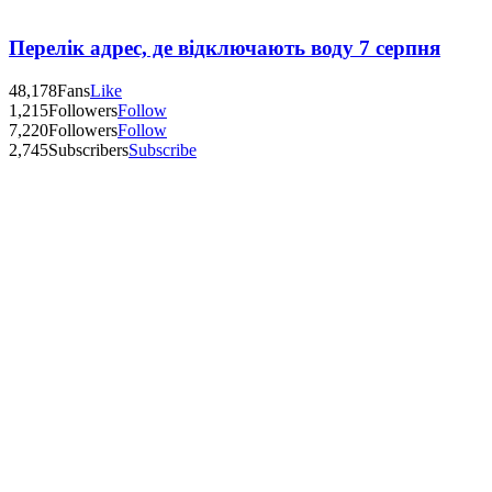
Перелік адрес, де відключають воду 7 серпня
48,178
Fans
Like
1,215
Followers
Follow
7,220
Followers
Follow
2,745
Subscribers
Subscribe