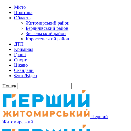
Місто
Політика
Область
Житомирський район
Бердичівський район
Звягельський район
Коростенський район
ДТП
Кримінал
Гроші
Спорт
Цікаво
Скандали
Фото/Відео
Пошук
Перший
Житомирський