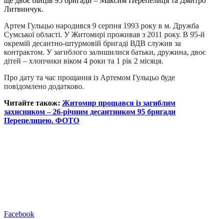
ще двоє бійців 95 бригади – Максим Перепелиця та Дмитро
Литвинчук.
Артем Гульцьо народився 9 серпня 1993 року в м. Дружба
Сумської області. У Житомирі проживав з 2011 року. В 95-й
окремій десантно-штурмовій бригаді ВДВ служив за
контрактом. У загиблого залишилися батьки, дружина, двоє
дітей – хлопчики віком 4 роки та 1 рік 2 місяця.
Про дату та час прощання із Артемом Гульцьо буде
повідомлено додатково.
Читайте також:
Житомир прощався із загиблим
захисником – 26-річним десантником 95 бригади
Перепелицею. ФОТО
Facebook