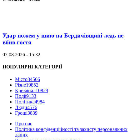
Удар ножем у шию на Бердичівщині ледь не
вбив гостя
07.08.2026 - 15:32
ПОПУЛЯРНІ КАТЕГОРІЇ
Місто
34566
Різне
19852
Кримінал
10829
Події
9133
Політика
4984
Люди
4576
Гроші
3839
Про нас
Політика конфіденційності та захисту персональних
даних