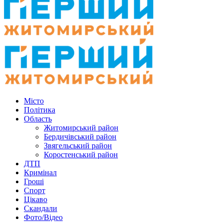
Місто
Політика
Область
Житомирський район
Бердичівський район
Звягельський район
Коростенський район
ДТП
Кримінал
Гроші
Спорт
Цікаво
Скандали
Фото/Відео