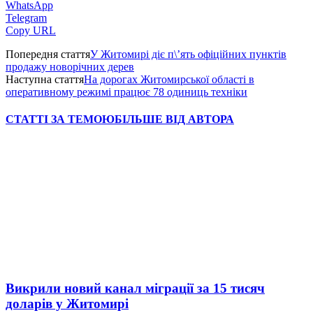
WhatsApp
Telegram
Copy URL
Попередня стаття
У Житомирі діє п\’ять офіційних пунктів
продажу новорічних дерев
Наступна стаття
На дорогах Житомирської області в
оперативному режимі працює 78 одиниць техніки
СТАТТІ ЗА ТЕМОЮ
БІЛЬШЕ ВІД АВТОРА
Викрили новий канал міграції за 15 тисяч
доларів у Житомирі