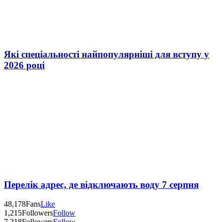
Які спеціальності найпопулярніші для вступу у
2026 році
Перелік адрес, де відключають воду 7 серпня
48,178
Fans
Like
1,215
Followers
Follow
7,218
Followers
Follow