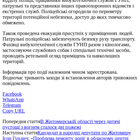
відділу поліції, працівники вибухотехнічної служби ГУНП,
патрульні та представники інших правоохоронних відомств і
екстрених служб. Поліцейські огородили по периметру
території потенційної небезпеки, доступ до яких тимчасово
обмежено.
Також проведена евакуація присутніх у приміщеннях людей.
Патрульні поліцейські забезпечують безпеку руху транспорту.
Фахівці вибухотехнічної служби ГУНП разом з кінологами,
застосовуючи службових собак і спеціальні технічні засоби,
проводять ретельний огляд приміщень та навколишніх
територій.
Інформація про події належним чином зареєстрована.
Водночас тривають заходи зі встановлення авторів тривожних
повідомлень.
Facebook
WhatsApp
Telegram
Copy URL
Попередня стаття
В Житомирській області через дитячі
пустощі з вогнем сталося дві пожежі
Наступна стаття
Кандидат в народні депутати по Житомиру
Ігор Гундич: «Проблема ремонту доріг в обласному центрі