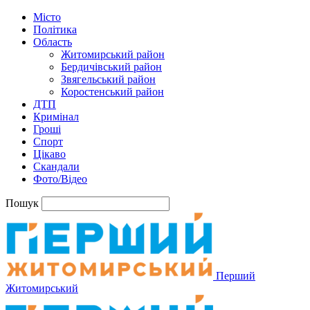
Місто
Політика
Область
Житомирський район
Бердичівський район
Звягельський район
Коростенський район
ДТП
Кримінал
Гроші
Спорт
Цікаво
Скандали
Фото/Відео
Пошук
Перший
Житомирський