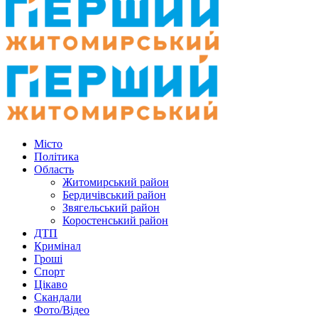
Місто
Політика
Область
Житомирський район
Бердичівський район
Звягельський район
Коростенський район
ДТП
Кримінал
Гроші
Спорт
Цікаво
Скандали
Фото/Відео