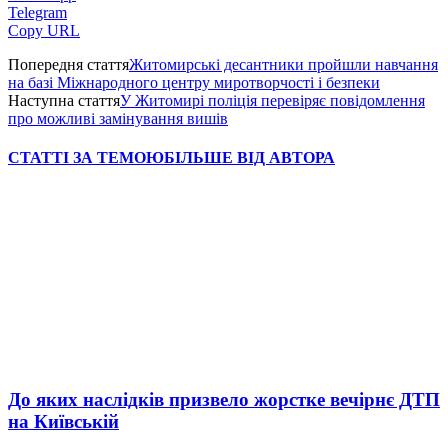
Telegram
Copy URL
Попередня стаття
Житомирські десантники пройшли навчання
на базі Міжнародного центру миротворчості і безпеки
Наступна стаття
У Житомирі поліція перевіряє повідомлення
про можливі замінування вишів
СТАТТІ ЗА ТЕМОЮ
БІЛЬШЕ ВІД АВТОРА
До яких наслідків призвело жорстке вечірнє ДТП
на Київській