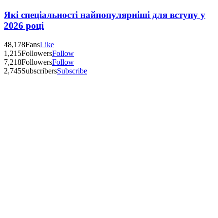
Які спеціальності найпопулярніші для вступу у
2026 році
48,178
Fans
Like
1,215
Followers
Follow
7,218
Followers
Follow
2,745
Subscribers
Subscribe