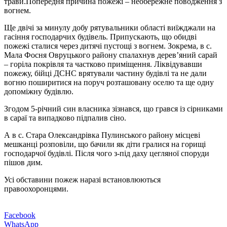
трави.Попередня причина пожежі – необережне поводження з
вогнем.
Ще двічі за минулу добу рятувальники області виїжджали на
гасіння господарчих будівель. Припускають, що обидві
пожежі сталися через дитячі пустощі з вогнем. Зокрема, в с.
Мала Фосня Овруцького району спалахнув дерев’яний сарай
– горіла покрівля та частково приміщення. Ліквідувавши
пожежу, бійці ДСНС врятували частину будівлі та не дали
вогню поширитися на поруч розташовану оселю та ще одну
допоміжну будівлю.
Згодом 5-річний син власника зізнався, що грався із сірниками
в сараї та випадково підпалив сіно.
А в с. Стара Олександрівка Пулинського району місцеві
мешканці розповіли, що бачили як діти гралися на горищі
господарчої будівлі. Після чого з-під даху цегляної споруди
пішов дим.
Усі обставини пожеж наразі встановлюються
правоохоронцями.
Facebook
WhatsApp