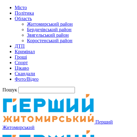
Місто
Політика
Область
Житомирський район
Бердичівський район
Звягельський район
Коростенський район
ДТП
Кримінал
Гроші
Спорт
Цікаво
Скандали
Фото/Відео
Пошук
Перший
Житомирський