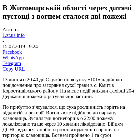
В Житомирській області через дитячі
пустощі з вогнем сталося дві пожежі
Автор -
1.zt.ua info
-
15.07.2019 - 9:24
Facebook
WhatsApp
Telegram
Copy URL
13 липня о 20:40 до Служби порятунку «101» надійшло
повідомлення про загоряння сухої трави в с. Кмитів
Коростишівського району. На місце події виїхали фахівці 20-ї
Державної пожежно-рятувальної частини.
По прибуттю з’ясувалося, що суха рослинність горить на
відкритій території. Вогонь вже підійшов до паркану
кладовища. Зусиллями вогнеборців о 22:00 пожежу
локалізовано та ще через 10 хвилин ліквідовано. Бійцям
ДСНС вдалося запобігти розповсюдженню горіння на
територію кладовища. Вогнем пройдено 1 га сухої