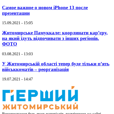
Самое важное о новом iPhone 13 после
презентации
15.09.2021 - 15:05
Житомирське Памуккале: координати кар’єру,
на який їдуть відпочивати з інших регіонів.
ФОТО
03.08.2021 - 13:03
У Житомирській області тепер буде тільки п’ять
військкоматів – реорганізація
19.07.2021 - 14:47
Використання будь-яких матеріалів, розміщених на сайті,