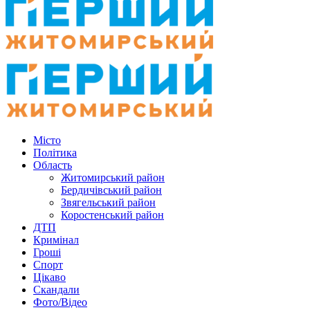
Місто
Політика
Область
Житомирський район
Бердичівський район
Звягельський район
Коростенський район
ДТП
Кримінал
Гроші
Спорт
Цікаво
Скандали
Фото/Відео