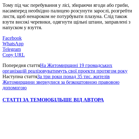
Тому під час перебування у лісі, збираючи ягоди або гриби,
насамперед необхідно палицею розсунути зарослі, розгребти
листя, щоб ненароком не потурбувати плазуна. Слід також
взути високі черевики, одягнути щільні штани, заправлені з
напуском у взуття.
Facebook
WhatsApp
Telegram
Copy URL
Попередня стаття
На Житомирщині 19 громадських
організацій реалізовуватимуть свої проекти протягом року
Наступна стаття
За три роки понад 35 тис. жителів
Житомирщини звернулися за безкоштовною правовою
допомогою
СТАТТІ ЗА ТЕМОЮ
БІЛЬШЕ ВІД АВТОРА