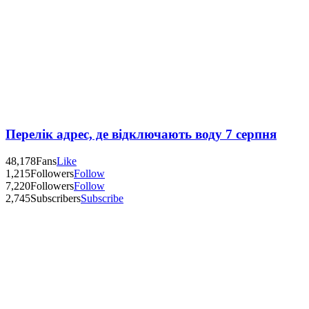
Перелік адрес, де відключають воду 7 серпня
48,178
Fans
Like
1,215
Followers
Follow
7,220
Followers
Follow
2,745
Subscribers
Subscribe