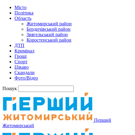
Місто
Політика
Область
Житомирський район
Бердичівський район
Звягельський район
Коростенський район
ДТП
Кримінал
Гроші
Спорт
Цікаво
Скандали
Фото/Відео
Пошук
Перший
Житомирський