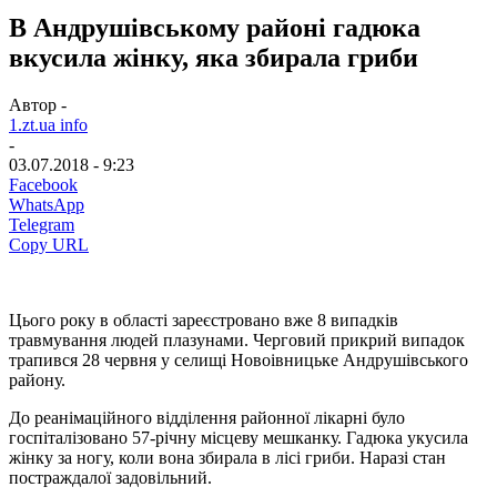
В Андрушівському районі гадюка
вкусила жінку, яка збирала гриби
Автор -
1.zt.ua info
-
03.07.2018 - 9:23
Facebook
WhatsApp
Telegram
Copy URL
Цього року в області зареєстровано вже 8 випадків
травмування людей плазунами. Черговий прикрий випадок
трапився 28 червня у селищі Новоівницьке Андрушівського
району.
До реанімаційного відділення районної лікарні було
госпіталізовано 57-річну місцеву мешканку. Гадюка укусила
жінку за ногу, коли вона збирала в лісі гриби. Наразі стан
постраждалої задовільний.