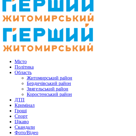
Місто
Політика
Область
Житомирський район
Бердичівський район
Звягельський район
Коростенський район
ДТП
Кримінал
Гроші
Спорт
Цікаво
Скандали
Фото/Відео