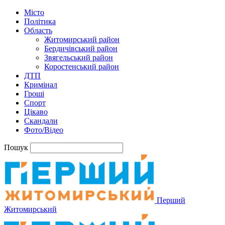
Місто
Політика
Область
Житомирський район
Бердичівський район
Звягельський район
Коростенський район
ДТП
Кримінал
Гроші
Спорт
Цікаво
Скандали
Фото/Відео
Пошук
Перший
Житомирський