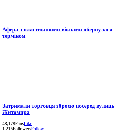
Афера з пластиковими вікнами обернулася
терміном
Затримали торговця зброєю посеред вулиць
Житомира
48,178
Fans
Like
1,215
Followers
Follow