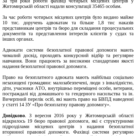
За три роки роботи фахівці чотирьох місцевих центрів у
Житомирській області надали консультації 35465 особам.
За час роботи чотирьох місцевих центрів було видано майже
10 тис. доручень адвокатам та більше 1,8 тис наказів
представникам центрів та бюро для складання процесуальних
документів та представлення інтересів клієнтів у судах та
інших органах.
Адвокати системи безоплатної правової допомоги мають
чималий досвід, проходять конкурсний відбір та регулярне
навчання. Вони працюють за високими стандартами якості
надання безоплатної правової допомоги.
Право на безоплатного адвоката мають найбільш соціально
незахищені громадяни: малозабезпечені, люди з інвалідністю,
діти, учасники АТО, внутрішньо переміщені особи, ветерани,
постраждалі від домашнього та гендерного насильства та ін.
Вичерпний перелік осіб, які мають право на БВПД наведенні
у статті 14 ЗУ «Про безоплатну правову допомогу».
Довідково
. З вересня 2016 року у Житомирській області
відкрилось 19 бюро правової допомоги, які є структурними
підрозділами місцевих центрів з надання безоплатної
вторинної правової допомоги. Фахівці системи регулярно