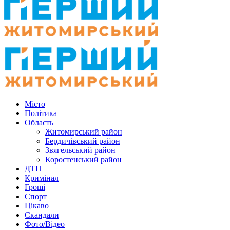
Місто
Політика
Область
Житомирський район
Бердичівський район
Звягельський район
Коростенський район
ДТП
Кримінал
Гроші
Спорт
Цікаво
Скандали
Фото/Відео