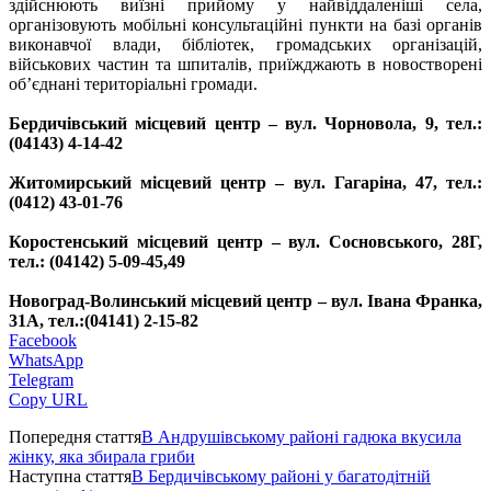
здійснюють виїзні прийому у найвіддаленіші села,
організовують мобільні консультаційні пункти на базі органів
виконавчої влади, бібліотек, громадських організацій,
військових частин та шпиталів, приїжджають в новостворені
об’єднані територіальні громади.
Бердичівський місцевий центр – вул. Чорновола, 9, тел.:
(04143) 4-14-42
Житомирський місцевий центр – вул. Гагаріна, 47, тел.:
(0412) 43-01-76
Коростенський місцевий центр – вул. Сосновського, 28Г,
тел.: (04142) 5-09-45,49
Новоград-Волинський місцевий центр – вул. Івана Франка,
31А, тел.:(04141) 2-15-82
Facebook
WhatsApp
Telegram
Copy URL
Попередня стаття
В Андрушівському районі гадюка вкусила
жінку, яка збирала гриби
Наступна стаття
В Бердичівському районі у багатодітній