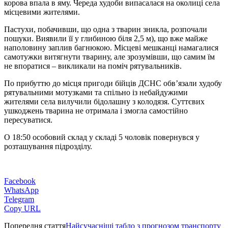
корова впала в яму. Череда худоби випасалася на околиці села
місцевими жителями.
Пастухи, побачивши, що одна з тварин зникла, розпочали
пошуки. Виявили її у глибиною біля 2,5 м), що вже майже
наполовину заплив багнюкою. Місцеві мешканці намагалися
самотужки витягнути тварину, але зрозумівши, що самим їм
не впоратися – викликали на поміч рятувальників.
По прибуттю до місця пригоди бійців ДСНС обв’язали худобу
рятувальними мотузками та спільно із небайдужими
жителями села вилучили бідолашну з колодязя. Суттєвих
ушкоджень тварина не отримала і змогла самостійно
пересуватися.
О 18:50 особовий склад у складі 5 чоловік повернувся у
розташування підрозділу.
Facebook
WhatsApp
Telegram
Copy URL
Попередня стаття
Найсучасніші табло з прогнозом транспорту