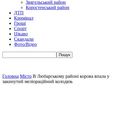
Звягельський район
Коростенський район
ДТП
Кримінал
Гроші
Спорт
Цікаво
Скандали
Фото/Відео
Головна
Місто
В Любарському районі корова впала у
закинутий меліораційний колодязь