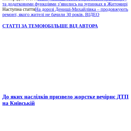
та додатковими функціями з’явились на зупинках в Житомирі
Наступна стаття
На дорозі Дениші-Михайлівка – продовжують
ремонт, якого жителі не бачили 30 років. ВІДЕО
СТАТТІ ЗА ТЕМОЮ
БІЛЬШЕ ВІД АВТОРА
До яких наслідків призвело жорстке вечірнє ДТП
на Київській