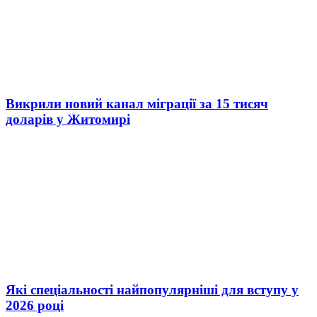
Викрили новий канал міграції за 15 тисяч
доларів у Житомирі
Які спеціальності найпопулярніші для вступу у
2026 році