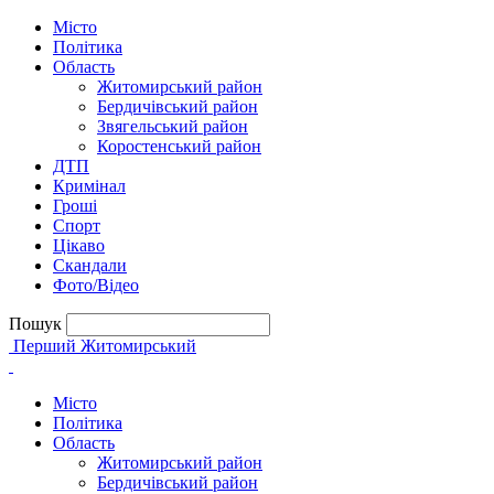
Місто
Політика
Область
Житомирський район
Бердичівський район
Звягельський район
Коростенський район
ДТП
Кримінал
Гроші
Спорт
Цікаво
Скандали
Фото/Відео
Пошук
Перший Житомирський
Місто
Політика
Область
Житомирський район
Бердичівський район