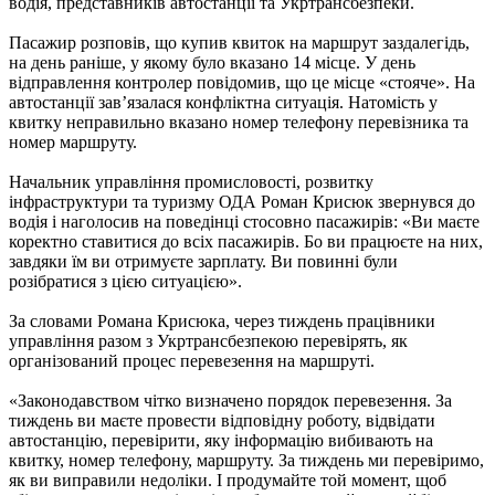
водія, представників автостанції та Укртрансбезпеки.
Пасажир розповів, що купив квиток на маршрут заздалегідь,
на день раніше, у якому було вказано 14 місце. У день
відправлення контролер повідомив, що це місце «стояче». На
автостанції зав’язалася конфліктна ситуація. Натомість у
квитку неправильно вказано номер телефону перевізника та
номер маршруту.
Начальник управління промисловості, розвитку
інфраструктури та туризму ОДА Роман Крисюк звернувся до
водія і наголосив на поведінці стосовно пасажирів: «Ви маєте
коректно ставитися до всіх пасажирів. Бо ви працюєте на них,
завдяки їм ви отримуєте зарплату. Ви повинні були
розібратися з цією ситуацією».
За словами Романа Крисюка, через тиждень працівники
управління разом з Укртрансбезпекою перевірять, як
організований процес перевезення на маршруті.
«Законодавством чітко визначено порядок перевезення. За
тиждень ви маєте провести відповідну роботу, відвідати
автостанцію, перевірити, яку інформацію вибивають на
квитку, номер телефону, маршруту. За тиждень ми перевіримо,
як ви виправили недоліки. І продумайте той момент, щоб