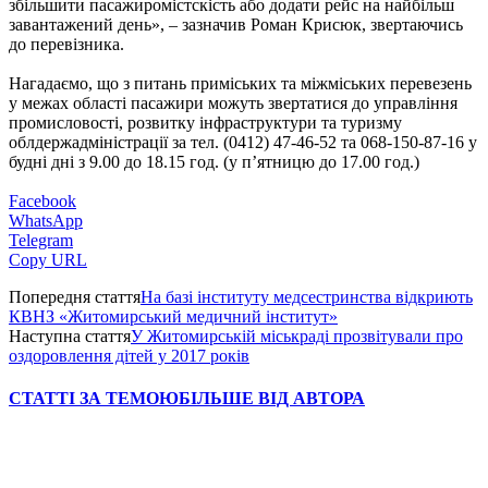
збільшити пасажиромістскість або додати рейс на найбільш
завантажений день», – зазначив Роман Крисюк, звертаючись
до перевізника.
Нагадаємо, що з питань приміських та міжміських перевезень
у межах області пасажири можуть звертатися до управління
промисловості, розвитку інфраструктури та туризму
облдержадміністрації за тел. (0412) 47-46-52 та 068-150-87-16 у
будні дні з 9.00 до 18.15 год. (у п’ятницю до 17.00 год.)
Facebook
WhatsApp
Telegram
Copy URL
Попередня стаття
На базі інституту медсестринства відкриють
КВНЗ «Житомирський медичний інститут»
Наступна стаття
У Житомирській міськраді прозвітували про
оздоровлення дітей у 2017 років
СТАТТІ ЗА ТЕМОЮ
БІЛЬШЕ ВІД АВТОРА