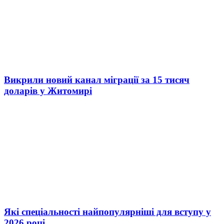
Викрили новий канал міграції за 15 тисяч
доларів у Житомирі
Які спеціальності найпопулярніші для вступу у
2026 році