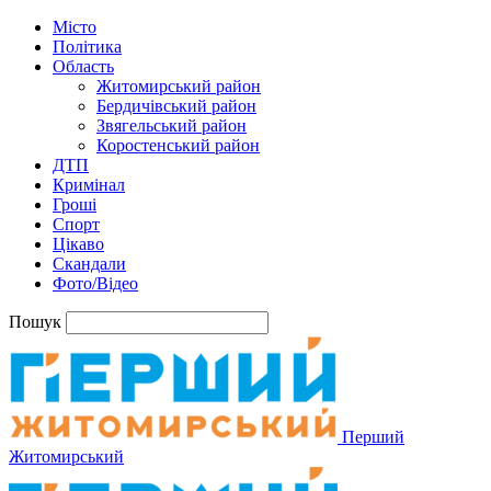
Місто
Політика
Область
Житомирський район
Бердичівський район
Звягельський район
Коростенський район
ДТП
Кримінал
Гроші
Спорт
Цікаво
Скандали
Фото/Відео
Пошук
Перший
Житомирський