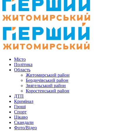
Місто
Політика
Область
Житомирський район
Бердичівський район
Звягельський район
Коростенський район
ДТП
Кримінал
Гроші
Спорт
Цікаво
Скандали
Фото/Відео