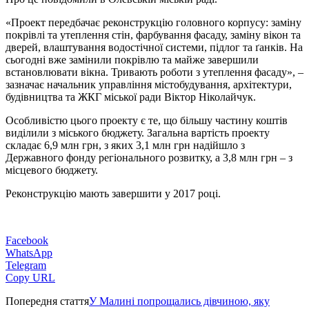
«Проект передбачає реконструкцію головного корпусу: заміну
покрівлі та утеплення стін, фарбування фасаду, заміну вікон та
дверей, влаштування водостічної системи, підлог та ґанків. На
сьогодні вже замінили покрівлю та майже завершили
встановлювати вікна. Тривають роботи з утеплення фасаду», –
зазначає начальник управління містобудування, архітектури,
будівництва та ЖКГ міської ради Віктор Ніколайчук.
Особливістю цього проекту є те, що більшу частину коштів
виділили з міського бюджету. Загальна вартість проекту
складає 6,9 млн грн, з яких 3,1 млн грн надійшло з
Державного фонду регіонального розвитку, а 3,8 млн грн – з
місцевого бюджету.
Реконструкцію мають завершити у 2017 році.
Facebook
WhatsApp
Telegram
Copy URL
Попередня стаття
У Малині попрощались дівчиною, яку