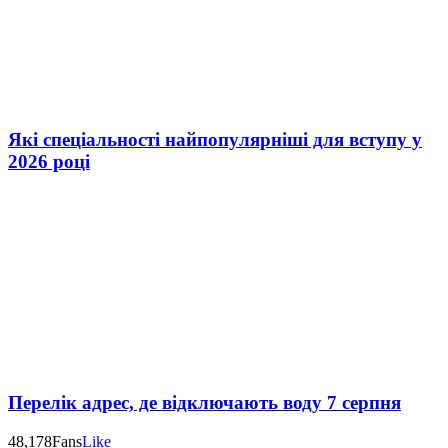
Які спеціальності найпопулярніші для вступу у
2026 році
Перелік адрес, де відключають воду 7 серпня
48,178
Fans
Like