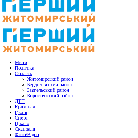
Місто
Політика
Область
Житомирський район
Бердичівський район
Звягельський район
Коростенський район
ДТП
Кримінал
Гроші
Спорт
Цікаво
Скандали
Фото/Відео