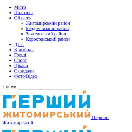
Місто
Політика
Область
Житомирський район
Бердичівський район
Звягельський район
Коростенський район
ДТП
Кримінал
Гроші
Спорт
Цікаво
Скандали
Фото/Відео
Пошук
Перший
Житомирський