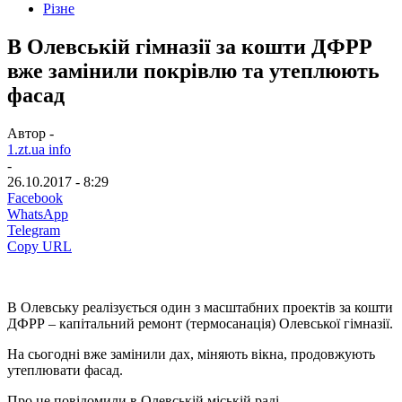
Різне
В Олевській гімназії за кошти ДФРР
вже замінили покрівлю та утеплюють
фасад
Автор -
1.zt.ua info
-
26.10.2017 - 8:29
Facebook
WhatsApp
Telegram
Copy URL
В Олевську реалізується один з масштабних проектів за кошти
ДФРР – капітальний ремонт (термосанація) Олевської гімназії.
На сьогодні вже замінили дах, міняють вікна, продовжують
утеплювати фасад.
Про це повідомили в Олевській міській раді.