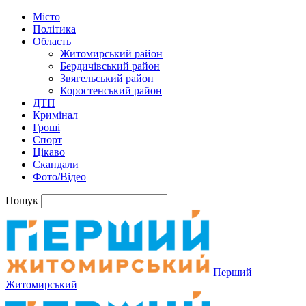
Місто
Політика
Область
Житомирський район
Бердичівський район
Звягельський район
Коростенський район
ДТП
Кримінал
Гроші
Спорт
Цікаво
Скандали
Фото/Відео
Пошук
Перший
Житомирський