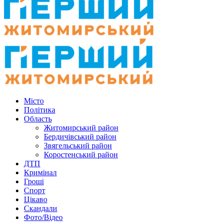
Місто
Політика
Область
Житомирський район
Бердичівський район
Звягельський район
Коростенський район
ДТП
Кримінал
Гроші
Спорт
Цікаво
Скандали
Фото/Відео