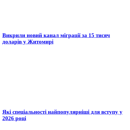
Викрили новий канал міграції за 15 тисяч
доларів у Житомирі
Які спеціальності найпопулярніші для вступу у
2026 році