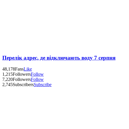
Перелік адрес, де відключають воду 7 серпня
48,178
Fans
Like
1,215
Followers
Follow
7,220
Followers
Follow
2,745
Subscribers
Subscribe