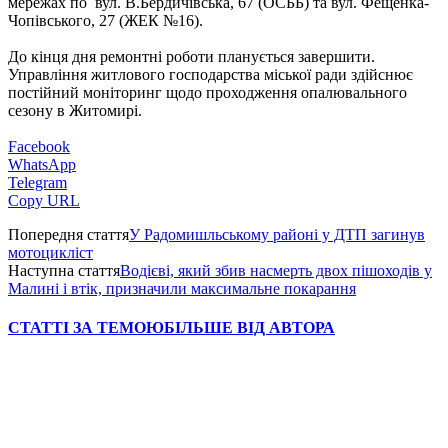
мережах по вул. В.Бердичівська, 67 (ОСББ) та вул. Фещенка-
Чопівського, 27 (ЖЕК №16).
До кінця дня ремонтні роботи планується завершити.
Управління житлового господарства міської ради здійснює
постійний моніторинг щодо проходження опалювального
сезону в Житомирі.
Facebook
WhatsApp
Telegram
Copy URL
Попередня стаття
У Радомишльському районі у ДТП загинув
мотоцикліст
Наступна стаття
Водієві, який збив насмерть двох пішоходів у
Малині і втік, призначили максимальне покарання
СТАТТІ ЗА ТЕМОЮ
БІЛЬШЕ ВІД АВТОРА