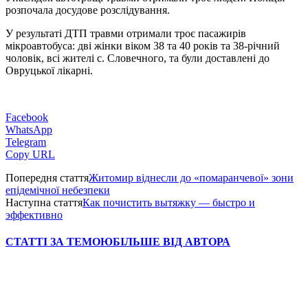
розпочала досудове розслідування.
У результаті ДТП травми отримали троє пасажирів
мікроавтобуса: дві жінки віком 38 та 40 років та 38-річний
чоловік, всі жителі с. Словечного, та були доставлені до
Овруцької лікарні.
Facebook
WhatsApp
Telegram
Copy URL
Попередня стаття
Житомир віднесли до «помаранчевої» зони
епідемічної небезпеки
Наступна стаття
Как почистить вытяжку — быстро и
эффективно
СТАТТІ ЗА ТЕМОЮ
БІЛЬШЕ ВІД АВТОРА