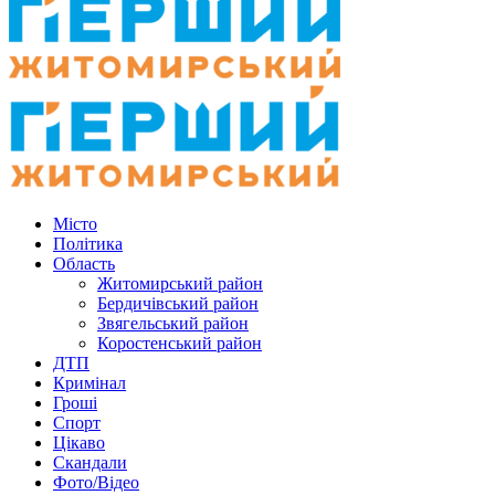
Місто
Політика
Область
Житомирський район
Бердичівський район
Звягельський район
Коростенський район
ДТП
Кримінал
Гроші
Спорт
Цікаво
Скандали
Фото/Відео