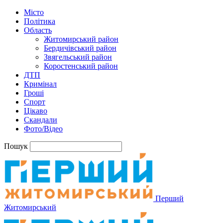
Місто
Політика
Область
Житомирський район
Бердичівський район
Звягельський район
Коростенський район
ДТП
Кримінал
Гроші
Спорт
Цікаво
Скандали
Фото/Відео
Пошук
Перший
Житомирський