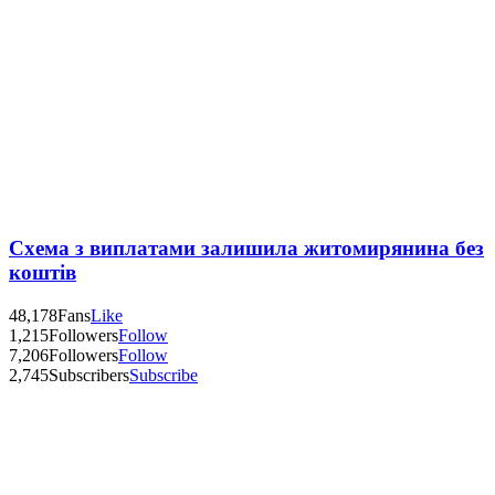
Схема з виплатами залишила житомирянина без
коштів
48,178
Fans
Like
1,215
Followers
Follow
7,206
Followers
Follow
2,745
Subscribers
Subscribe