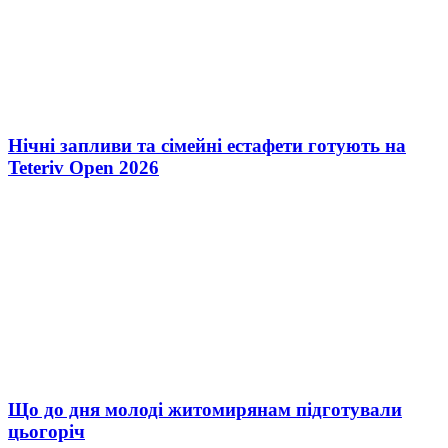
Нічні запливи та сімейні естафети готують на
Teteriv Open 2026
Що до дня молоді житомирянам підготували
цьогоріч