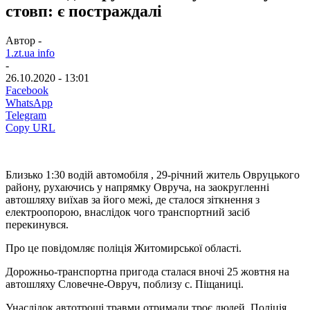
стовп: є постраждалі
Автор -
1.zt.ua info
-
26.10.2020 - 13:01
Facebook
WhatsApp
Telegram
Copy URL
Близько 1:30 водій автомобіля , 29-річний житель Овруцького
району, рухаючись у напрямку Овруча, на заокругленні
автошляху виїхав за його межі, де сталося зіткнення з
електроопорою, внаслідок чого транспортний засіб
перекинувся.
Про це повідомляє поліція Житомирської області.
Дорожньо-транспортна пригода сталася вночі 25 жовтня на
автошляху Словечне-Овруч, поблизу с. Піщаниці.
Унаслідок автотрощі травми отримали троє людей. Поліція