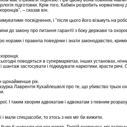
ологія підготовки. Крім того, Кабмін розробить нормативну 
оронців", – сказав він.
имуватиме посвідчення, і "після цього його візьмуть на робо
ни до закону про питання гарантії з боку держави та охоро
ро норами і правила поведінки і знати законодавство, кримі
охоронця.
ьогодні поводяться в супермаркетах, інших установах, нічних
 шантаж застосувати і підкидувати наркотики, красти речі. Ох
н щонайменше рік.
зурка Лаврентія Кухайлешвілі про те, що убивство трьох ох
и.
брої. І таким хворим адвокатам і адвокатам з певним розрах
 і мали спецзасоби, то хтось з них міг би вижити.
уло б уникнути кількох жертв. Третій охоронець міг встигнути