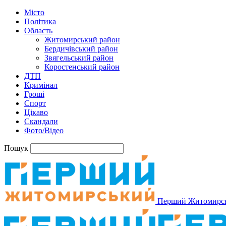
Місто
Політика
Область
Житомирський район
Бердичівський район
Звягельський район
Коростенський район
ДТП
Кримінал
Гроші
Спорт
Цікаво
Скандали
Фото/Відео
Пошук
Перший Житомирс