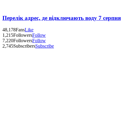
Перелік адрес, де відключають воду 7 серпня
48,178
Fans
Like
1,215
Followers
Follow
7,220
Followers
Follow
2,745
Subscribers
Subscribe