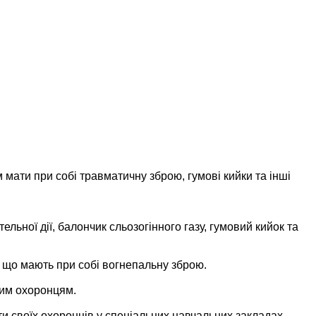
мати при собі травматичну зброю, гумові кийки та інші
ьної дії, балончик сльозогінного газу, гумовий кийок та
, що мають при собі вогнепальну зброю.
ним охоронцям.
и своїх охоронців у спеціальних навчальних закладах,