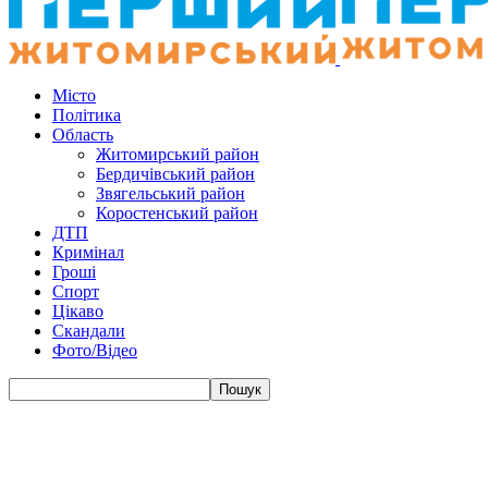
Місто
Політика
Область
Житомирський район
Бердичівський район
Звягельський район
Коростенський район
ДТП
Кримінал
Гроші
Спорт
Цікаво
Скандали
Фото/Відео