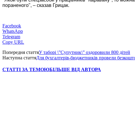
пораненого", – сказав Грицак.
Facebook
WhatsApp
Telegram
Copy URL
Попередня стаття
У таборі \”Супутник\” оздоровили 800 дітей
Наступна стаття
Для бухгалтерів-бюджетників провели безкошт
СТАТТІ ЗА ТЕМОЮ
БІЛЬШЕ ВІД АВТОРА