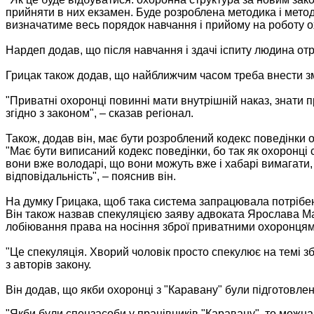
прийняти в них екзамен. Буде розроблена методика і метод
визначатиме весь порядок навчання і прийому на роботу ох
Нардеп додав, що після навчання і здачі іспиту людина отр
Грицак також додав, що найближчим часом треба внести змі
"Приватні охоронці повинні мати внутрішній наказ, знати п
згідно з законом", – сказав регіонал.
Також, додав він, має бути розроблений кодекс поведінки 
"Має бути виписаний кодекс поведінки, бо так як охоронці с
вони вже володарі, що вони можуть вже і хабарі вимагати, і
відповідальність", – пояснив він.
На думку Грицака, щоб така система запрацювала потрібе
Він також назвав спекуляцією заяву адвоката Ярослава Ма
лобіювання права на носіння зброї приватними охоронцям
"Це спекуляція. Хворий чоловік просто спекулює на темі з
з авторів закону.
Він додав, що якби охоронці з "Каравану" були підготовлені
"Якби були спецзасоби у працівників "Каравану", то можна б