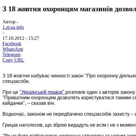
З 18 жовтня охоронцям магазинів дозво
Автор -
1.zt.ua info
-
17.10.2012 - 15:27
Facebook
WhatsApp
Telegram
Copy URL
З 18 жовтня набуває чинності закон "Про охоронну діяльні
спецзасоби.
Про це
"Українській правді"
розповів один з авторів закону
"Приватним охоронцям дозволять користуватися такими спец
кайданки", – сказав він.
Водночас, законом не передбачено спецзасобів захисту – 
Грицак наголосив, що зброю видадуть не всім і не з момен
"Як це буде відбуватися: охоронна структура за новим зак