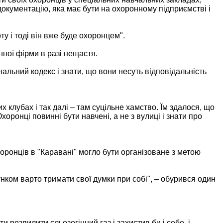
документацію, яка має бути на охоронному підприємстві і
ту і тоді він вже буде охоронцем".
нної фірми в разі нещастя.
нальний кодекс і знати, що вони несуть відповідальність
 клубах і так далі – там суцільне хамство. Їм здалося, що
оронці повинні бути навчені, а не з вулиці і знати про
оронців в "Каравані" могло бути організоване з метою
унком варто тримати свої думки при собі", – обурився один
 розпилити сльозогінний газ і захистив би і себе, і