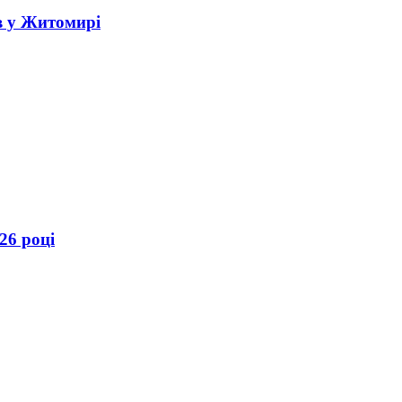
в у Житомирі
26 році