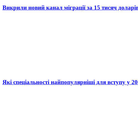
Викрили новий канал міграції за 15 тисяч доларі
Які спеціальності найпопулярніші для вступу у 20