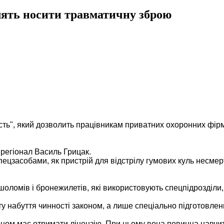
лять носити травматичну зброю
сть", який дозволить працівникам приватних охоронних фірм 
 регіонал Василь Грицак.
засобами, як пристрій для відстрілу гумових куль несмертел
шоломів і бронежилетів, які використовують спецпідрозділи
ту набуття чинності законом, а лише спеціально підготовле
оном має отримати ліцензію. При цьому вона повинна навчит