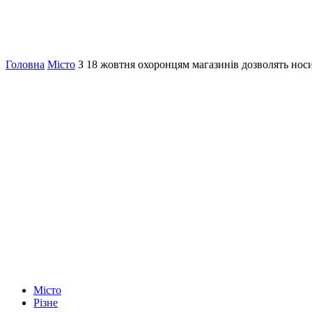
Головна
Місто
З 18 жовтня охоронцям магазинів дозволять но
Місто
Різне