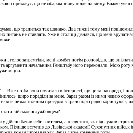
іркою і приховує, що незабаром знову поїде на війну. Важко уяви
умав, що трапиться так швидко. Два тижні тому мені повідомили,
их питань не ставлять. Уже в столиці дізнався, що мені вручатиму
 може.
уки і голос затремтіли, мені комбат потім розповідав, що впізнати
, та аргументи начальника Генштабу його переконали. Мою роту х
уже міцна.
… Вже потім вона почитала в інтернеті, що це за нагорода, і по
змінилось, щиро пораділи за мене. Зараз разом із ними чекаю о
 навіть безкоштовним проїздом в транспорті рідко користуюсь, ад
и стати військовослужбовцем?
ку дійсно бачив себе вчителем, а після того, як відслужив строко
ником. Пізніше вступив до Львівської академії Сухопутних військ
служив командиром взводу. Зараз я вже командир роти.