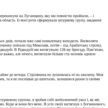
 перекинули на Луганщину, яку ми повністю пройшли, – і
а область. Із моєї роти сформували штурмову групу, завдання
ьох днів, почали вже самі помаленьку виходити. Визволяти
чинку поїхали під Миколаїв, потім – під Арабатську стрілку,
Рідкодубі. В Рідкодубі ми витягували 128-му бригаду. Пам’ятаю,
же важко, але нічого, витягнули більше ста чоловік однією
айже до вечора. Стрілянина не зупинялась ні на хвилину. Моя
ек, та я не поспішав до шпиталю, залишився разом із своїми
турмовою групою, я зробив собі знеболюючий укол і, як міг,
аю. Куди ж вони без мене. Я усіх своїх витягнув з Логвинового,