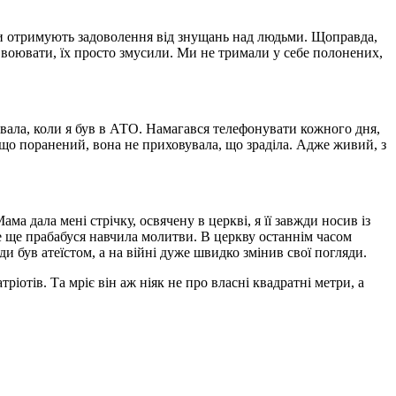
они отримують задоволення від знущань над людьми. Щоправда,
 воювати, їх просто змусили. Ми не тримали у себе полонених,
вала, коли я був в АТО. Намагався телефонувати кожного дня,
, що поранений, вона не приховувала, що зраділа. Адже живий, з
ма дала мені стрічку, освячену в церкві, я її завжди носив із
е ще прабабуся навчила молитви. В церкву останнім часом
ди був атеїстом, а на війні дуже швидко змінив свої погляди.
отів. Та мріє він аж ніяк не про власні квадратні метри, а