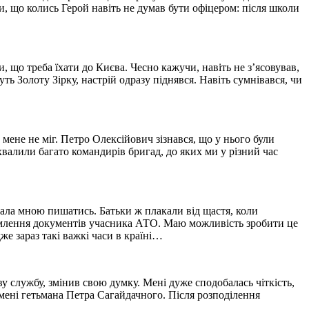
ти, що колись Герой навіть не думав бути офіцером: після школи
 що треба їхати до Києва. Чесно кажучи, навіть не з’ясовував,
ть Золоту Зірку, настрій одразу піднявся. Навіть сумнівався, чи
 мене не міг. Петро Олексійович зізнався, що у нього були
валили багато командирів бригад, до яких ми у різний час
чала мною пишатись. Батьки ж плакали від щастя, коли
формлення документів учасника АТО. Маю можливість зробити це
же зараз такі важкі часи в країні…
ву службу, змінив свою думку. Мені дуже сподобалась чіткість,
 імені гетьмана Петра Сагайдачного. Після розподілення