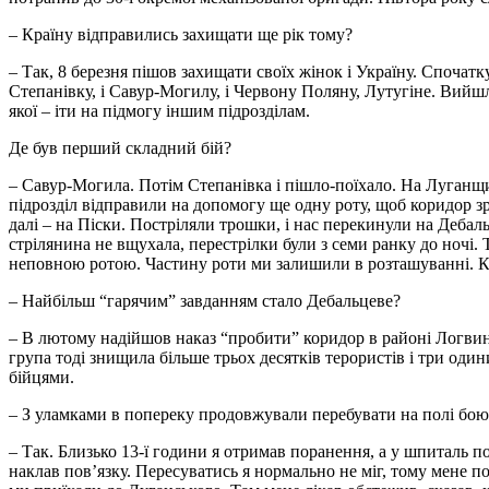
– Країну відправились захищати ще рік тому?
– Так, 8 березня пішов захищати своїх жінок і Україну. Споча
Степанівку, і Савур-Могилу, і Червону Поляну, Лутугіне. Вийшл
якої – іти на підмогу іншим підрозділам.
Де був перший складний бій?
– Савур-Могила. Потім Степанівка і пішло-поїхало. На Луганщи
підрозділ відправили на допомогу ще одну роту, щоб коридор зр
далі – на Піски. Постріляли трошки, і нас перекинули на Дебаль
стрілянина не вщухала, перестрілки були з семи ранку до ночі. 
неповною ротою. Частину роти ми залишили в розташуванні. К
– Найбільш “гарячим” завданням стало Дебальцеве?
– В лютому надійшов наказ “пробити” коридор в районі Логвино
група тоді знищила більше трьох десятків терористів і три оди
бійцями.
– З уламками в попереку продовжували перебувати на полі бою
– Так. Близько 13-ї години я отримав поранення, а у шпиталь 
наклав пов’язку. Пересуватись я нормально не міг, тому мене по