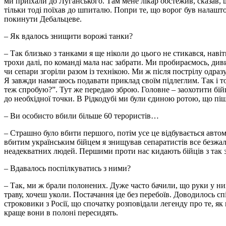
ми приїхали до Луганського. Там мене лікар обстежив, сказав, щ
тільки тоді поїхав до шпиталю. Попри те, що ворог був налашт
покинути Дебальцеве.
– Як вдалось знищити ворожі танки?
– Так близько з танками я ще ніколи до цього не стикався, наві
трохи далі, по команді мала нас забрати. Ми пробираємось, дивим
чи сепари згоріли разом із технікою. Ми ж після пострілу одраз
Я завжди намагаюсь подавати приклад своїм підлеглим. Так і тод
теж спробую?”. Тут же передаю зброю. Головне – заохотити бій
до необхідної точки. В Рідкодубі ми були єдиною ротою, що піш
– Ви особисто вбили більше 60 терористів…
– Страшно було вбити першого, потім усе це відбувається авто
вбитим українським бійцем я знищував сепаратистів все безжалі
неадекватних людей. Першими проти нас кидають бійців з так зв
– Вдавалось поспілкуватись з ними?
– Так, ми ж брали полонених. Дуже часто бачили, що руки у ни
траву, хочеш уколи. Постачання іде без перебоїв. Доводилось сп
строковики з Росії, що спочатку розповідали легенду про те, як
краще вони в полоні пересидять.