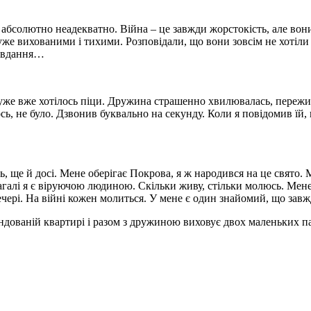
е абсолютно неадекватно. Війна – це завжди жорстокість, але в
дуже вихованими і тихими. Розповідали, що вони зовсім не хотіли
 завдання…
Дуже вже хотілось піци. Дружина страшенно хвилювалась, пережи
ось, не було. Дзвонив буквально на секунду. Коли я повідомив їй
 ще й досі. Мене оберігає Покрова, я ж народився на це свято. Ма
загалі я є віруючою людиною. Скільки живу, стільки молюсь. Мен
вечері. На війні кожен молиться. У мене є один знайомий, що завж
ованій квартирі і разом з дружиною виховує двох маленьких патрі