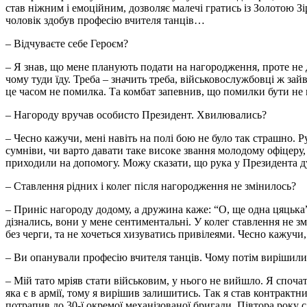
став ніжним і емоційним, дозволяє малечі гратись із Золотою З
чоловік здобув професію вчителя танців…
– Відчуваєте себе Героєм?
– Я знав, що мене планують подати на нагородження, проте не д
чому туди їду. Треба – значить треба, військовослужбовці ж зайв
це часом не помилка. Та комбат запевнив, що помилки бути не
– Нагороду вручав особисто Президент. Хвилювались?
– Чесно кажучи, мені навіть на полі бою не було так страшно. Р
сумніви, чи варто давати таке високе звання молодому офіцеру
приходили на допомогу. Можу сказати, що рука у Президента д
– Ставлення рідних і колег після нагородження не змінилось?
– Приніс нагороду додому, а дружина каже: “О, ще одна цяцька”
дізнались, вони у мене сентиментальні. У колег ставлення не 
без черги, та не хочеться хизуватись привілеями. Чесно кажучи,
– Ви опанували професію вчителя танців. Чому потім вирішил
– Мій тато мріяв стати військовим, у нього не вийшло. Я спочат
яка є в армії, тому я вирішив залишитись. Так я став контракт
потрапив до 30-ї окремої механізованої бригади. Півтора року 