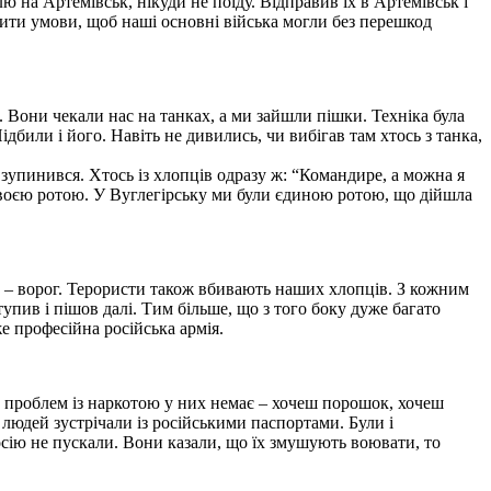
ю на Артемівськ, нікуди не поїду. Відправив їх в Артемівськ і
рити умови, щоб наші основні війська могли без перешкод
і. Вони чекали нас на танках, а ми зайшли пішки. Техніка була
ідбили і його. Навіть не дивились, чи вибігав там хтось з танка,
 зупинився. Хтось із хлопців одразу ж: “Командире, а можна я
 своєю ротою. У Вуглегірську ми були єдиною ротою, що дійшла
и – ворог. Терористи також вбивають наших хлопців. З кожним
упив і пішов далі. Тим більше, що з того боку дуже багато
е професійна російська армія.
их проблем із наркотою у них немає – хочеш порошок, хочеш
 людей зустрічали із російськими паспортами. Були і
 Росію не пускали. Вони казали, що їх змушують воювати, то