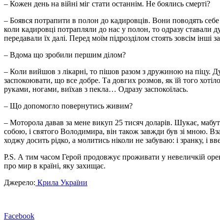
– Кожен день на війні міг стати останнім. Не боялись смерті?
– Боявся потрапити в полон до кадировців. Вони поводять себ
коли кадировці потрапляли до нас у полон, то одразу ставали 
передавали їх далі. Перед моїм підрозділом стоять зовсім інші
– Вдома що зробили першим ділом?
– Коли вийшов з лікарні, то пішов разом з дружиною на піцу. 
заспокоювати, що все добре. Та довгих розмов, як їй того хотіл
руками, ногами, виїхав з пекла… Одразу заспокоїлась.
– Що допомогло повернутись живим?
– Моторола давав за мене викуп 25 тисяч доларів. Шукає, мабуть,
собою, і святого Володимира, він також завжди був зі мною. В
ходжу досить рідко, а молитись ніколи не забуваю: і зранку, і в
P.S. А тим часом Герой продовжує проживати у невеличкій оренд
про мир в країні, яку захищає.
Джерело:
Крила України
Facebook