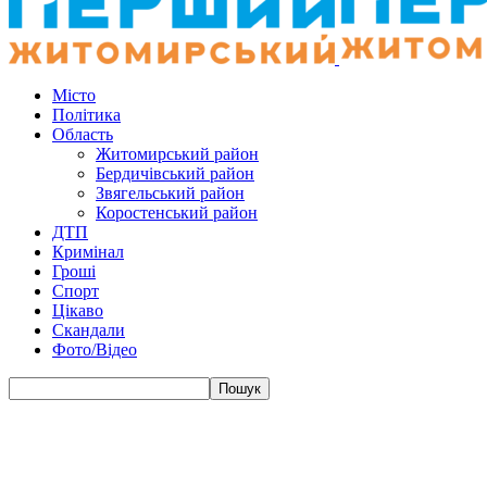
Місто
Політика
Область
Житомирський район
Бердичівський район
Звягельський район
Коростенський район
ДТП
Кримінал
Гроші
Спорт
Цікаво
Скандали
Фото/Відео