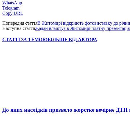
WhatsApp
Telegram
Copy URL
Попередня стаття
В Житомирі відкриють фотовиставку до річни
Наступна стаття
Жадан влаштує в Житомирі платну презентацію 
СТАТТІ ЗА ТЕМОЮ
БІЛЬШЕ ВІД АВТОРА
До яких наслідків призвело жорстке вечірнє ДТП 