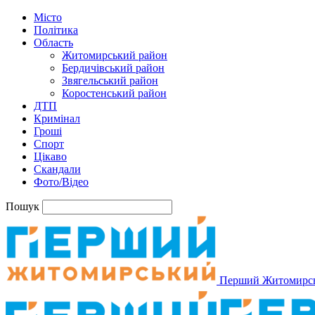
Місто
Політика
Область
Житомирський район
Бердичівський район
Звягельський район
Коростенський район
ДТП
Кримінал
Гроші
Спорт
Цікаво
Скандали
Фото/Відео
Пошук
Перший Житомирс