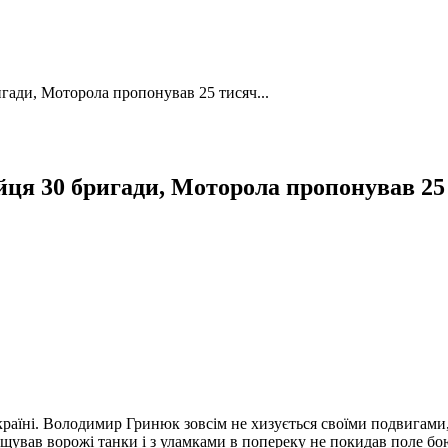
гади, Моторола пропонував 25 тисяч...
ійця 30 бригади, Моторола пропонував 25
раїні. Володимир Гринюк зовсім не хизується своїми подвигами,
ищував ворожі танки і з уламками в попереку не покидав поле бо