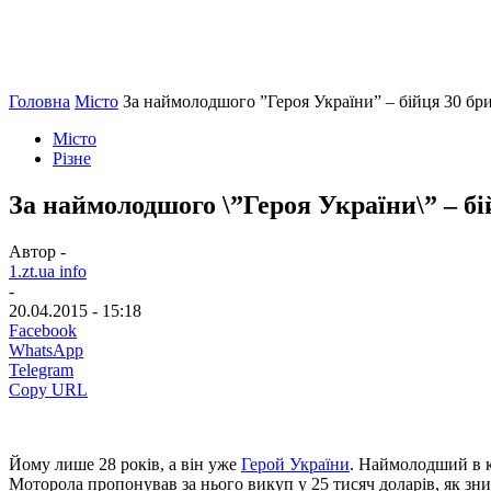
Головна
Місто
За наймолодшого ”Героя України” – бійця 30 бри
Місто
Різне
За наймолодшого \”Героя України\” – б
Автор -
1.zt.ua info
-
20.04.2015 - 15:18
Facebook
WhatsApp
Telegram
Copy URL
Йому лише 28 років, а він уже
Герой України
. Наймолодший в к
Моторола пропонував за нього викуп у 25 тисяч доларів, як зн