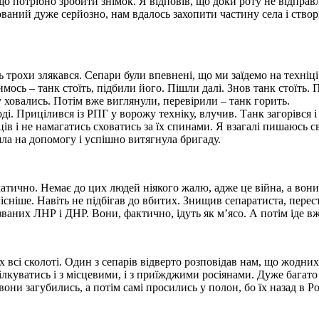
о потрібно зробити знімок. Я відповів, що доки роту не відправл
ований дуже серйозно, нам вдалось захопити частину села і ство
ть трохи злякався. Сепари були впевнені, що ми заїдемо на техніц
ось – танк стоїть, підбили його. Пішли далі. Знов танк стоїть. П
у ховались. Потім вже виглянули, перевірили – танк горить.
і. Прицілився із РПГ у ворожу техніку, влучив. Танк загорівся і
ців і не намагатись сховатись за їх спинами. Я взагалі пишаюсь
ла на допомогу і успішно витягнула бригаду.
матично. Немає до цих людей ніякого жалю, адже це війна, а вон
сніше. Навіть не підбігав до вбитих. Знищив сепаратиста, перест
аних ЛНР і ДНР. Вони, фактично, ідуть як м’ясо. А потім іде вж
х всі сколоті. Один з сепарів відверто розповідав нам, що жодн
ілкуватись і з місцевими, і з приїжджими росіянами. Дуже багато
 вони загубились, а потім самі просились у полон, бо їх назад в