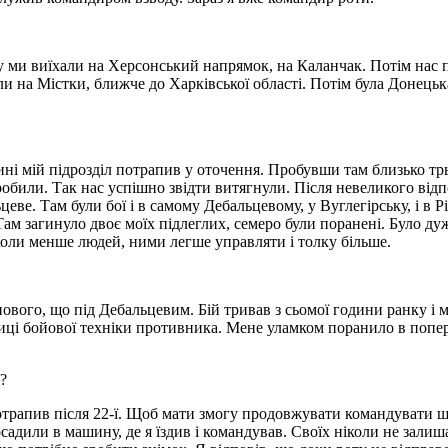
тку ми виїхали на Херсонський напрямок, на Каланчак. Потім нас
и на Містки, ближче до Харківської області. Потім була Донецьк
ні мій підрозділ потрапив у оточення. Пробувши там близько тр
обили. Так нас успішно звідти витягнули. Після невеликого відпо
цеве. Там були бої і в самому Дебальцевому, у Вуглегірську, і в 
Там загинуло двоє моїх підлеглих, семеро були поранені. Було ду
оли менше людей, ними легше управляти і толку більше.
вого, що під Дебальцевим. Бій тривав з сьомої години ранку і м
ниці бойової техніки противника. Мене уламком поранило в попер
?
потрапив після 22-ї. Щоб мати змогу продовжувати командувати ш
садили в машину, де я їздив і командував. Своїх ніколи не залиш