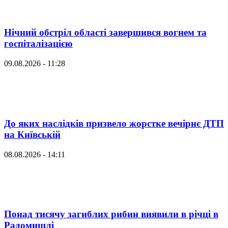
Нічний обстріл області завершився вогнем та
госпіталізацією
09.08.2026 - 11:28
До яких наслідків призвело жорстке вечірнє ДТП
на Київській
08.08.2026 - 14:11
Понад тисячу загиблих рибин виявили в річці в
Радомишлі