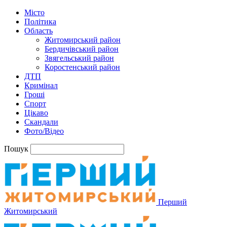
Місто
Політика
Область
Житомирський район
Бердичівський район
Звягельський район
Коростенський район
ДТП
Кримінал
Гроші
Спорт
Цікаво
Скандали
Фото/Відео
Пошук
Перший
Житомирський