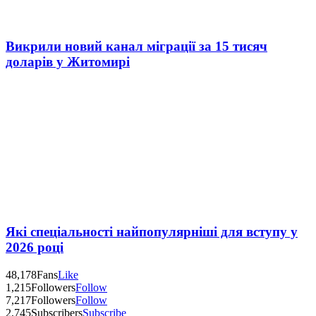
Викрили новий канал міграції за 15 тисяч
доларів у Житомирі
Які спеціальності найпопулярніші для вступу у
2026 році
48,178
Fans
Like
1,215
Followers
Follow
7,217
Followers
Follow
2,745
Subscribers
Subscribe