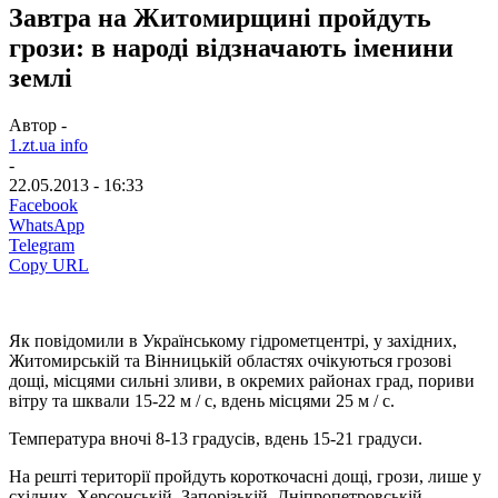
Завтра на Житомирщині пройдуть
грози: в народі відзначають іменини
землі
Автор -
1.zt.ua info
-
22.05.2013 - 16:33
Facebook
WhatsApp
Telegram
Copy URL
Як повідомили в Українському гідрометцентрі, у західних,
Житомирській та Вінницькій областях очікуються грозові
дощі, місцями сильні зливи, в окремих районах град, пориви
вітру та шквали 15-22 м / с, вдень місцями 25 м / с.
Температура вночі 8-13 градусів, вдень 15-21 градуси.
На решті території пройдуть короткочасні дощі, грози, лише у
східних, Херсонській, Запорізькій, Дніпропетровській