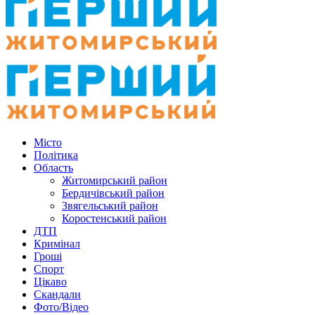
Місто
Політика
Область
Житомирський район
Бердичівський район
Звягельський район
Коростенський район
ДТП
Кримінал
Гроші
Спорт
Цікаво
Скандали
Фото/Відео