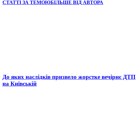
СТАТТІ ЗА ТЕМОЮ
БІЛЬШЕ ВІД АВТОРА
До яких наслідків призвело жорстке вечірнє ДТП
на Київській