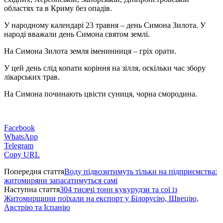
областях та в Криму без опадів.
У народному календарі 23 травня – день Симона Зилота. У
народі вважали день Симона святом землі.
На Симона Зилота земля іменинниця – гріх орати.
У цей день слід копати коріння на зілля, оскільки час збору
лікарських трав.
На Симона починають цвісти суниця, чорна смородина.
Facebook
WhatsApp
Telegram
Copy URL
Попередня стаття
Воду підвозитимуть тільки на підприємства:
житомиряни запасатимуться самі
Наступна стаття
304 тисячі тонн кукурудзи та сої із
Житомирщини поїхали на експорт у Білорусію, Швецію,
Австрію та Іспанію