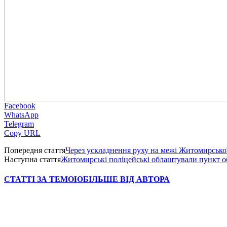
Facebook
WhatsApp
Telegram
Copy URL
Попередня стаття
Через ускладнення руху на межі Житомирської
Наступна стаття
Житомирські поліцейські облаштували пункт об
СТАТТІ ЗА ТЕМОЮ
БІЛЬШЕ ВІД АВТОРА