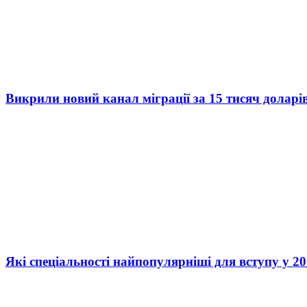
Викрили новий канал міграції за 15 тисяч доларі
Які спеціальності найпопулярніші для вступу у 20