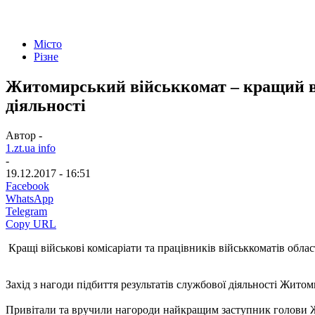
Місто
Різне
Житомирський військкомат – кращий в об
діяльності
Автор -
1.zt.ua info
-
19.12.2017 - 16:51
Facebook
WhatsApp
Telegram
Copy URL
Кращі військові комісаріати та працівників військкоматів обла
Захід з нагоди підбиття результатів службової діяльності Житоми
Привітали та вручили нагороди найкращим заступник голови 