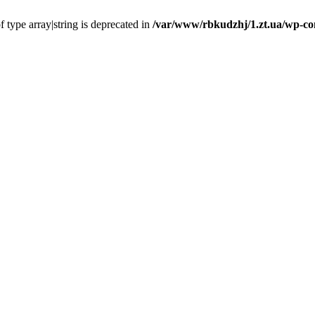
f type array|string is deprecated in
/var/www/rbkudzhj/1.zt.ua/wp-co