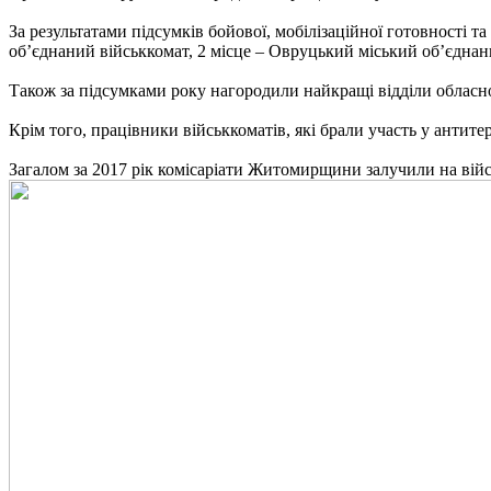
За результатами підсумків бойової, мобілізаційної готовності т
об’єднаний військкомат, 2 місце – Овруцький міський об’єднани
Також за підсумками року нагородили найкращі відділи обласног
Крім того, працівники військкоматів, які брали участь у антит
Загалом за 2017 рік комісаріати Житомирщини залучили на війс