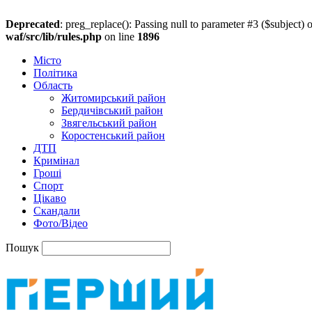
Deprecated
: preg_replace(): Passing null to parameter #3 ($subject) o
waf/src/lib/rules.php
on line
1896
Місто
Політика
Область
Житомирський район
Бердичівський район
Звягельський район
Коростенський район
ДТП
Кримінал
Гроші
Спорт
Цікаво
Скандали
Фото/Відео
Пошук