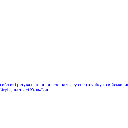
 області рятувальники вивели на трасу спецтехніку та військов
ігріву на трасі Київ-Чоп