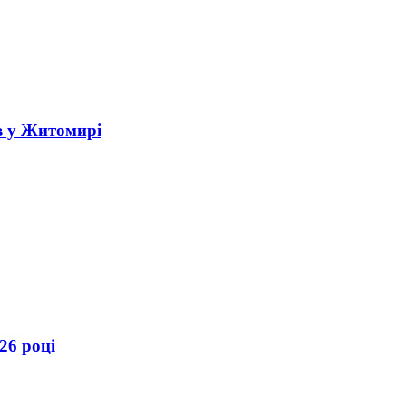
в у Житомирі
26 році