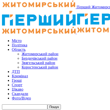
Перший Житомирс
Місто
Політика
Область
Житомирський район
Бердичівський район
Звягельський район
Коростенський район
ДТП
Кримінал
Гроші
Спорт
Цікаво
Скандали
Фото/Відео