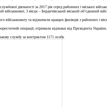
а службової діяльності за 2017 рік серед районних і міських війс
й військкомат, 3 місце – Бердичівський міський об’єднаний війс
о військкомату та відзначили кращих фахівців з районних і місь
ерористичній операції, отримали відзнаки від Президента України.
ькову службу за контрактом 1171 особу.