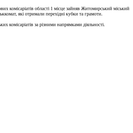
ькових комісаріатів області 1 місце зайняв Житомирський міський
ьккомат, які отримали перехідні кубки та грамоти.
ких комісаріатів за різними напрямками діяльності.