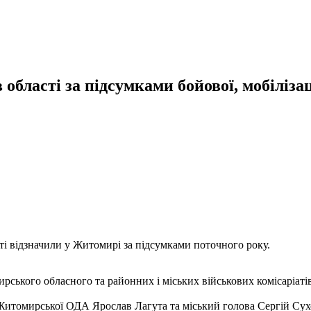
ласті за підсумками бойової, мобілізаці
сті відзначили у Житомирі за підсумками поточного року.
рського обласного та районних і міських військових комісаріатів 
Житомирської ОДА Ярослав Лагута та міський голова Сергій Су