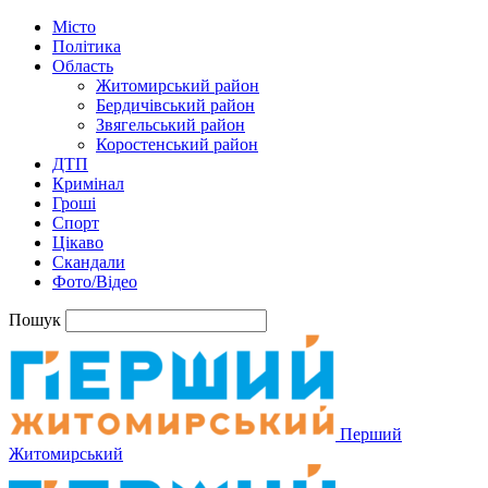
Місто
Політика
Область
Житомирський район
Бердичівський район
Звягельський район
Коростенський район
ДТП
Кримінал
Гроші
Спорт
Цікаво
Скандали
Фото/Відео
Пошук
Перший
Житомирський