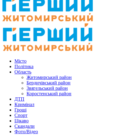
Місто
Політика
Область
Житомирський район
Бердичівський район
Звягельський район
Коростенський район
ДТП
Кримінал
Гроші
Спорт
Цікаво
Скандали
Фото/Відео