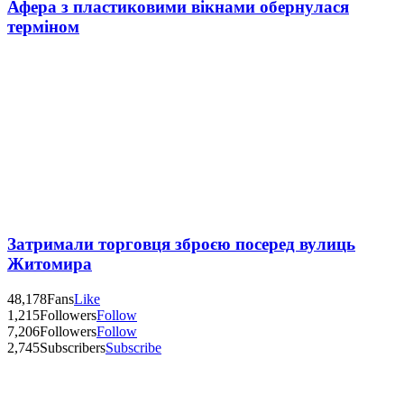
Афера з пластиковими вікнами обернулася
терміном
Затримали торговця зброєю посеред вулиць
Житомира
48,178
Fans
Like
1,215
Followers
Follow
7,206
Followers
Follow
2,745
Subscribers
Subscribe