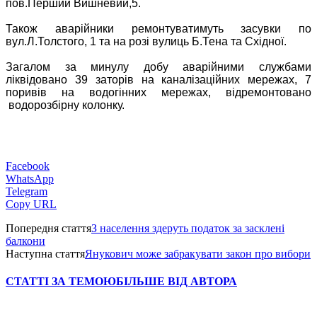
пов.Перший Вишневий,5.
Також аварійники ремонтуватимуть засувки по
вул.Л.Толстого, 1 та на розі вулиць Б.Тена та Східної.
Загалом за минулу добу аварійними службами
ліквідовано 39 заторів на каналізаційних мережах, 7
поривів на водогінних мережах, відремонтовано
водорозбірну колонку.
Facebook
WhatsApp
Telegram
Copy URL
Попередня стаття
З населення здеруть податок за засклені
балкони
Наступна стаття
Янукович може забракувати закон про вибори
СТАТТІ ЗА ТЕМОЮ
БІЛЬШЕ ВІД АВТОРА