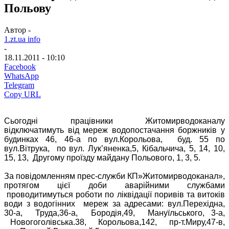
Польову
Автор -
1.zt.ua info
-
18.11.2011 - 10:10
Facebook
WhatsApp
Telegram
Copy URL
Сьогодні працівники Житомирводоканалу
відключатимуть від мереж водопостачання боржників у
будинках 46, 46-а по вул.Корольова, буд. 55 по
вул.Вітрука, по вул. Лук’яненка,5, Кібальчича, 5, 14, 10,
15, 13, Другому проїзду майдану Польового, 1, 3, 5.
За повідомленням прес-служби КП»Житомирводоканал»,
протягом цієї доби аварійними службами
проводитимуться роботи по ліквідації поривів та витоків
води з водогінних мереж за адресами: вул.Перехідна,
30-а, Труда,36-а, Бородія,49, Мануїльського, 3-а,
Новогоголівська.38, Корольова,142, пр-т.Миру,47-в,