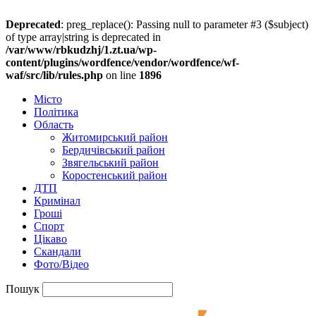
Deprecated
: preg_replace(): Passing null to parameter #3 ($subject)
of type array|string is deprecated in
/var/www/rbkudzhj/1.zt.ua/wp-
content/plugins/wordfence/vendor/wordfence/wf-
waf/src/lib/rules.php
on line
1896
Місто
Політика
Область
Житомирський район
Бердичівський район
Звягельський район
Коростенський район
ДТП
Кримінал
Гроші
Спорт
Цікаво
Скандали
Фото/Відео
Пошук