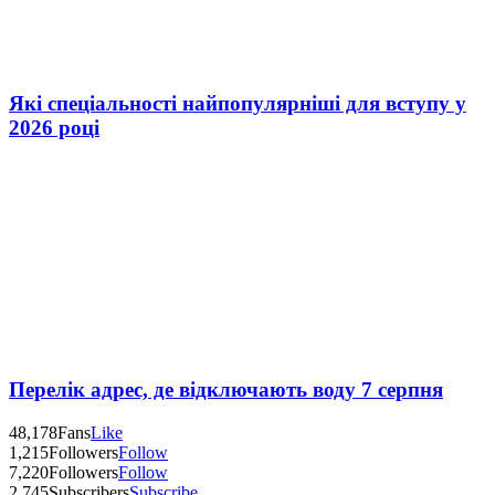
Які спеціальності найпопулярніші для вступу у
2026 році
Перелік адрес, де відключають воду 7 серпня
48,178
Fans
Like
1,215
Followers
Follow
7,220
Followers
Follow
2,745
Subscribers
Subscribe