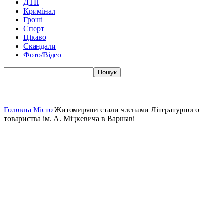
ДТП
Кримінал
Гроші
Спорт
Цікаво
Скандали
Фото/Відео
Головна
Місто
Житомиряни стали членами Літературного
товариства ім. А. Міцкевича в Варшаві