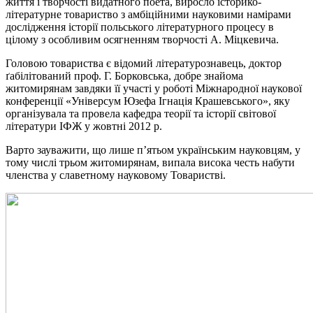
життя і творчості видатного поета, виросло історико-
літературне товариство з амбіційними науковими намірами
дослідження історії польського літературного процесу в
цілому з особливим осягненням творчості А. Міцкевича
.
Головою товариства є відомий літературознавець, доктор
ґабілітований проф. Г. Борковська, добре знайома
житомирянам завдяки її участі у роботі Міжнародної наукової
конференції «Універсум Юзефа Ігнація Крашевського», яку
організувала та провела кафедра теорії та історії світової
літератури ІФЖ у жовтні 2012 р.
Варто зауважити, що лише п’ятьом українським науковцям, у
тому числі трьом житомирянам, випала висока честь набути
членства у славетному науковому Товаристві.