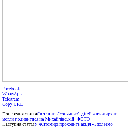
Facebook
WhatsApp
Telegram
Copy URL
Попередня стаття
Світлини \”сонячних\”дітей житомиряни
могли подивитися на Михайлівській. ФОТО
Наступна стаття
У Житомирі проходить акція «Здолаємо