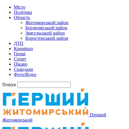
Місто
Політика
Область
Житомирський район
Бердичівський район
Звягельський район
Коростенський район
ДТП
Кримінал
Гроші
Спорт
Цікаво
Скандали
Фото/Відео
Пошук
Перший
Житомирський