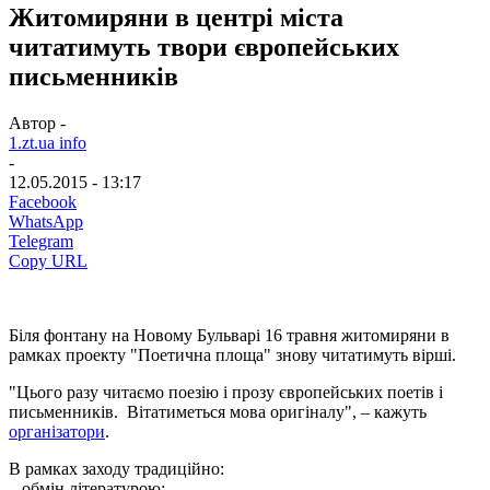
Житомиряни в центрі міста
читатимуть твори європейських
письменників
Автор -
1.zt.ua info
-
12.05.2015 - 13:17
Facebook
WhatsApp
Telegram
Copy URL
Біля фонтану на Новому Бульварі 16 травня житомиряни в
рамках проекту "Поетична площа" знову читатимуть вірші.
"Цього разу читаємо поезію і прозу європейських поетів і
письменників. Вітатиметься мова оригіналу", – кажуть
організатори
.
В рамках заходу традиційно:
– обмін літературою;