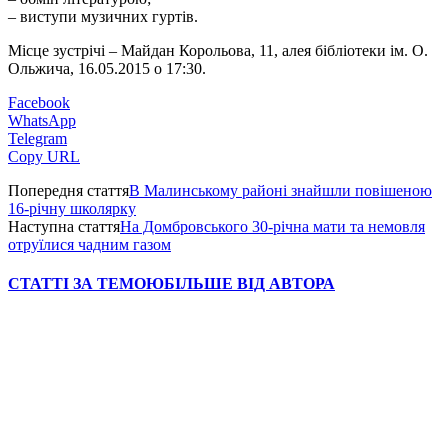
– виступи музичних гуртів.
Місце зустрічі – Майдан Корольова, 11, алея бібліотеки ім. О.
Ольжича, 16.05.2015 о 17:30.
Facebook
WhatsApp
Telegram
Copy URL
Попередня стаття
В Малинському районі знайшли повішеною
16-річну школярку
Наступна стаття
На Домбровського 30-річна мати та немовля
отруїлися чадним газом
СТАТТІ ЗА ТЕМОЮ
БІЛЬШЕ ВІД АВТОРА