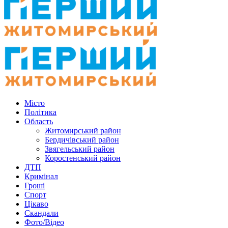
Місто
Політика
Область
Житомирський район
Бердичівський район
Звягельський район
Коростенський район
ДТП
Кримінал
Гроші
Спорт
Цікаво
Скандали
Фото/Відео