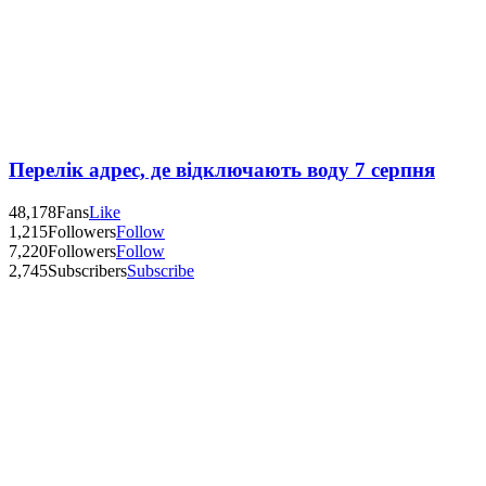
Перелік адрес, де відключають воду 7 серпня
48,178
Fans
Like
1,215
Followers
Follow
7,220
Followers
Follow
2,745
Subscribers
Subscribe