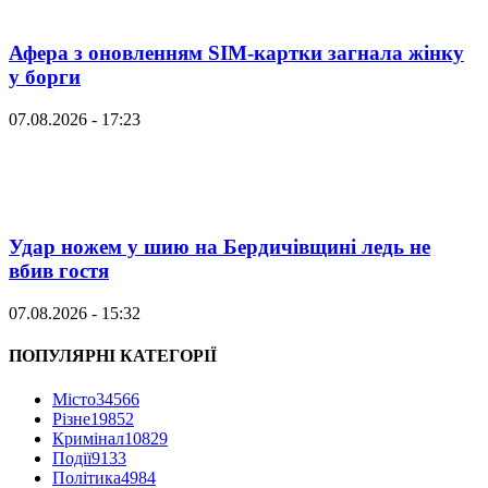
Афера з оновленням SIM-картки загнала жінку
у борги
07.08.2026 - 17:23
Удар ножем у шию на Бердичівщині ледь не
вбив гостя
07.08.2026 - 15:32
ПОПУЛЯРНІ КАТЕГОРІЇ
Місто
34566
Різне
19852
Кримінал
10829
Події
9133
Політика
4984