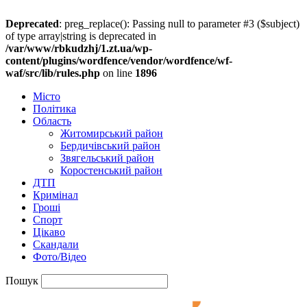
Deprecated
: preg_replace(): Passing null to parameter #3 ($subject)
of type array|string is deprecated in
/var/www/rbkudzhj/1.zt.ua/wp-
content/plugins/wordfence/vendor/wordfence/wf-
waf/src/lib/rules.php
on line
1896
Місто
Політика
Область
Житомирський район
Бердичівський район
Звягельський район
Коростенський район
ДТП
Кримінал
Гроші
Спорт
Цікаво
Скандали
Фото/Відео
Пошук