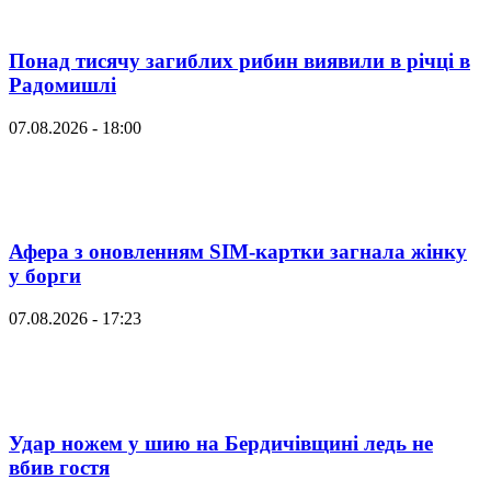
Понад тисячу загиблих рибин виявили в річці в
Радомишлі
07.08.2026 - 18:00
Афера з оновленням SIM-картки загнала жінку
у борги
07.08.2026 - 17:23
Удар ножем у шию на Бердичівщині ледь не
вбив гостя