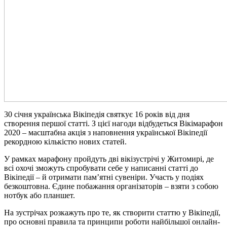
30 січня українська Вікіпедія святкує 16 років від дня
створення першої статті. З цієї нагоди відбудеться Вікімарафон
2020 – масштабна акція з наповнення української Вікіпедії
рекордною кількістю нових статей.
У рамках марафону пройдуть дві вікізустрічі у Житомирі, де
всі охочі зможуть спробувати себе у написанні статті до
Вікіпедії – й отримати пам’ятні сувеніри. Участь у подіях
безкоштовна. Єдине побажання організаторів – взяти з собою
нотбук або планшет.
На зустрічах розкажуть про те, як створити статтю у Вікіпедії,
про основні правила та принципи роботи найбільшої онлайн-