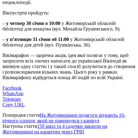
енциклопедії.
Вікізустрічі пройдуть:
–
у четвер 30 січня о 10:00
у Житомирській обласній
бібліотеці для юнацтва (вул. Михайла Грушевського, 9);
–
у п’ятницю 31 січня об 11:00
у Житомирській обласній
бібліотеці для дітей (вул. Пушкінська, 36).
Вікімарафон — щорічна акція, ідея якої полягає у тому, щоб
запросити всіх охочих написати до української Вікіпедії як
мінімум одну статтю і у такий спосіб долучитися до створення
і розповсюдження вільних знань. Цього року у рамках
Вікімарафону відбудеться понад 40 подій по всій Україні.
Facebook
WhatsApp
Telegram
Copy URL
Попередня стаття
На Житомирщині педагоги шукають 16-
річного хлопця, який не повернувся з канікул
Наступна стаття
150 шкіл та 4 садочки закрили на
Житомирщині на карантин через ГРВІ