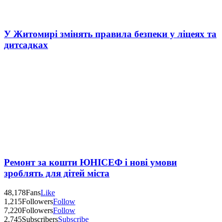
У Житомирі змінять правила безпеки у ліцеях та
дитсадках
Ремонт за кошти ЮНІСЕФ і нові умови
зроблять для дітей міста
48,178
Fans
Like
1,215
Followers
Follow
7,220
Followers
Follow
2,745
Subscribers
Subscribe