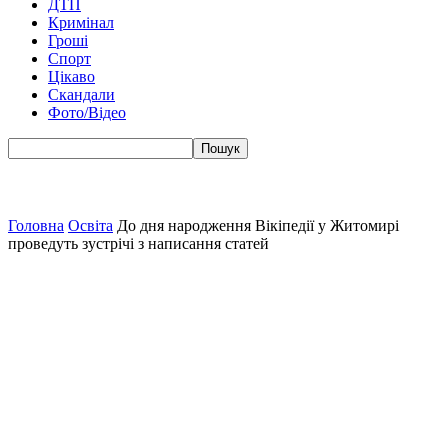
ДТП
Кримінал
Гроші
Спорт
Цікаво
Скандали
Фото/Відео
Головна
Освіта
До дня народження Вікіпедії у Житомирі
проведуть зустрічі з написання статей