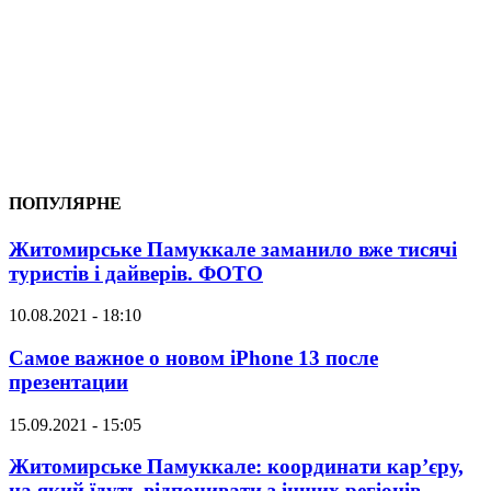
ПОПУЛЯРНЕ
Житомирське Памуккале заманило вже тисячі
туристів і дайверів. ФОТО
10.08.2021 - 18:10
Самое важное о новом iPhone 13 после
презентации
15.09.2021 - 15:05
Житомирське Памуккале: координати кар’єру,
на який їдуть відпочивати з інших регіонів.