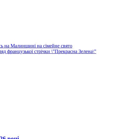
сь на Малинщині на сімейне свято
д французької стрічки \”Прекрасна Зелена\”
26 році