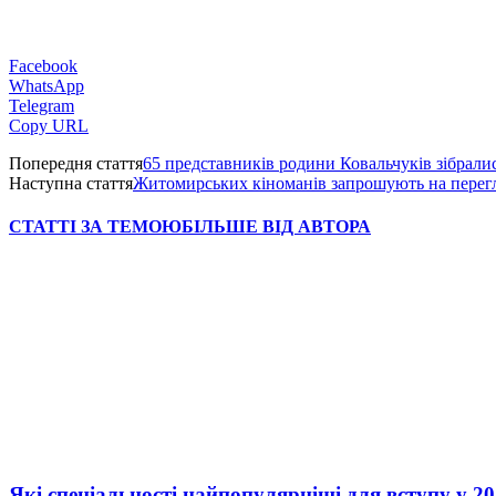
Facebook
WhatsApp
Telegram
Copy URL
Попередня стаття
65 представників родини Ковальчуків зібрали
Наступна стаття
Житомирських кіноманів запрошують на перегля
СТАТТІ ЗА ТЕМОЮ
БІЛЬШЕ ВІД АВТОРА
Які спеціальності найпопулярніші для вступу у 20