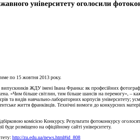
жавного університету оголосили фотоко
име по 15 жовтня 2013 року.
ож випускників ЖДУ імені Івана Франка: як професійних фотограф
ена. «Чим більше світлин, тим більше шансів на перемогу», – к
’єрів та видів навчально-лабораторних корпусів університету; ус
дентське життя франківців. Технічні вимоги до конкурсних матері
дбірковою комісією Конкурсу. Результати фотоконкурсу оголося
ї буде розміщено на офіційному сайті університету.
итету:
http://zu.edu.ua/news.html#id_808