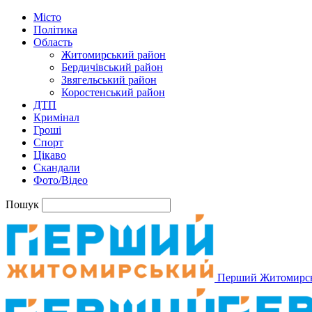
Місто
Політика
Область
Житомирський район
Бердичівський район
Звягельський район
Коростенський район
ДТП
Кримінал
Гроші
Спорт
Цікаво
Скандали
Фото/Відео
Пошук
Перший Житомирс