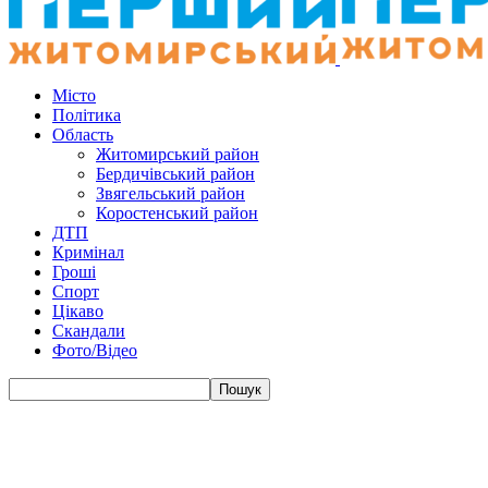
Місто
Політика
Область
Житомирський район
Бердичівський район
Звягельський район
Коростенський район
ДТП
Кримінал
Гроші
Спорт
Цікаво
Скандали
Фото/Відео