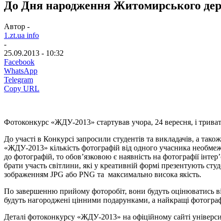
До Дня народження Житомирського дер
Автор -
1.zt.ua info
-
25.09.2013 - 10:32
Facebook
WhatsApp
Telegram
Copy URL
Фотоконкурс «ЖДУ-2013» стартував учора, 24 вересня, і триват
До участі в Конкурсі запросили студентів та викладачів, а так
«ЖДУ-2013» кількість фотографій від одного учасника необмеж
до фотографій, то обов’язковою є наявність на фотографії інтер
брати участь світлини, які у креативній формі презентують сту
зображенням JPG або PNG та максимально висока якість.
По завершенню прийому фоторобіт, вони будуть оцінюватись ві
будуть нагороджені цінними подарунками, а найкращі фотографі
Деталі фотоконкурсу «ЖДУ-2013» на офіційному сайті універс