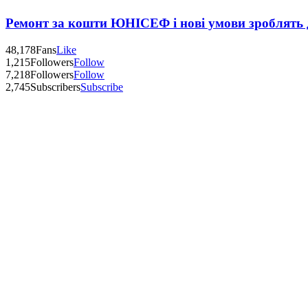
Ремонт за кошти ЮНІСЕФ і нові умови зроблять д
48,178
Fans
Like
1,215
Followers
Follow
7,218
Followers
Follow
2,745
Subscribers
Subscribe