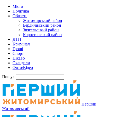
Місто
Політика
Область
Житомирський район
Бердичівський район
Звягельський район
Коростенський район
ДТП
Кримінал
Гроші
Спорт
Цікаво
Скандали
Фото/Відео
Пошук
Перший
Житомирський