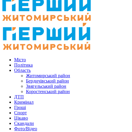
Місто
Політика
Область
Житомирський район
Бердичівський район
Звягельський район
Коростенський район
ДТП
Кримінал
Гроші
Спорт
Цікаво
Скандали
Фото/Відео