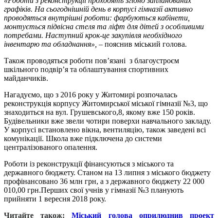
«Роботи з реконструкції проходять згідно запланованих
графіків. На сьогоднішній день в корпусі гімназії активно
проводяться внутрішні роботи: фарбуються кабінети,
монтується підвісна стеля та ліфт для дітей з особливими
потребами. Наступний крок-це закупівля необхідного
інвентарю та обладнання»,
– пояснив міський голова.
Також проводяться роботи пов’язані з благоустроєм
шкільного подвір’я та облаштування спортивних
майданчиків.
Нагадуємо, що з 2016 року у Житомирі розпочалась
реконструкція корпусу Житомирської міської гімназії №3, що
знаходиться на вул. Грушевського,8, якому вже 150 років.
Будівельники вже звели чотири поверхи навчального закладу.
У корпусі встановлено вікна, вентиляцію, також заведені всі
комунікації. Школа вже підключена до системи
централізованого опалення.
Роботи із реконструкції фінансуються з міського та
державного бюджету. Станом на 13 липня з міського бюджету
профінансовано 36 млн грн, а з державного бюджету 22 000
010,00 грн.Перших свої учнів у гімназії №3 планують
прийняти 1 вересня 2018 року.
Читайте також:
Міський голова оприлюднив проект