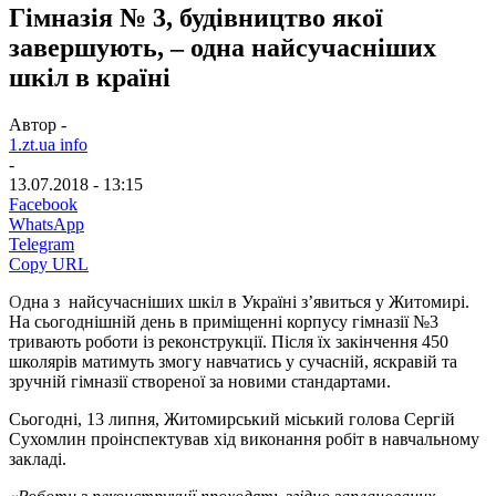
Гімназія № 3, будівництво якої
завершують, – одна найсучасніших
шкіл в країні
Автор -
1.zt.ua info
-
13.07.2018 - 13:15
Facebook
WhatsApp
Telegram
Copy URL
О
дна з найсучасніших шкіл в Україні з’явиться у Житомирі.
На сьогоднішній день в приміщенні корпусу гімназії №3
тривають роботи із реконструкції. Після їх закінчення 450
школярів матимуть змогу навчатись у сучасній, яскравій та
зручній гімназії створеної за новими стандартами.
Сьогодні, 13 липня, Житомирський міський голова Сергій
Сухомлин проінспектував хід виконання робіт в навчальному
закладі.