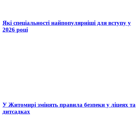
Які спеціальності найпопулярніші для вступу у
2026 році
У Житомирі змінять правила безпеки у ліцеях та
дитсадках