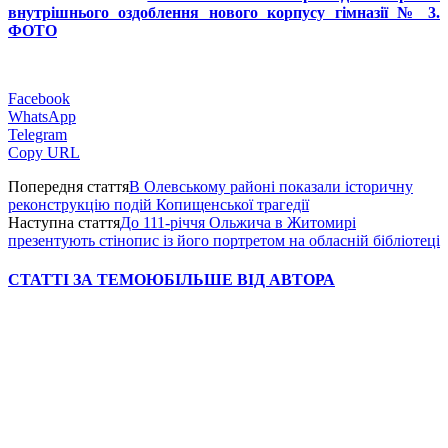
внутрішнього оздоблення нового корпусу гімназії № 3.
ФОТО
Facebook
WhatsApp
Telegram
Copy URL
Попередня стаття
В Олевському районі показали історичну
реконструкцію подій Копищенської трагедії
Наступна стаття
До 111-річчя Ольжича в Житомирі
презентують стінопис із його портретом на обласній бібліотеці
СТАТТІ ЗА ТЕМОЮ
БІЛЬШЕ ВІД АВТОРА