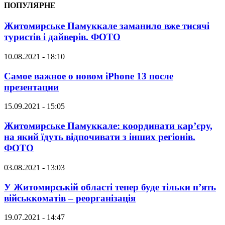
ПОПУЛЯРНЕ
Житомирське Памуккале заманило вже тисячі
туристів і дайверів. ФОТО
10.08.2021 - 18:10
Самое важное о новом iPhone 13 после
презентации
15.09.2021 - 15:05
Житомирське Памуккале: координати кар’єру,
на який їдуть відпочивати з інших регіонів.
ФОТО
03.08.2021 - 13:03
У Житомирській області тепер буде тільки п’ять
військкоматів – реорганізація
19.07.2021 - 14:47