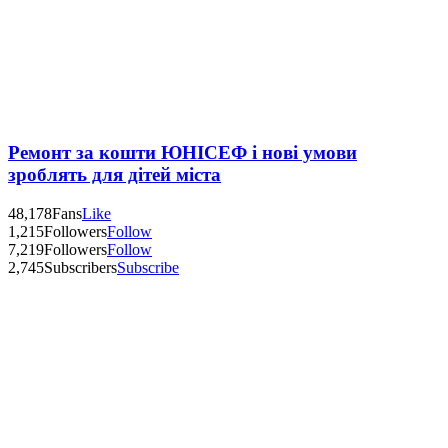
Ремонт за кошти ЮНІСЕФ і нові умови
зроблять для дітей міста
48,178
Fans
Like
1,215
Followers
Follow
7,219
Followers
Follow
2,745
Subscribers
Subscribe