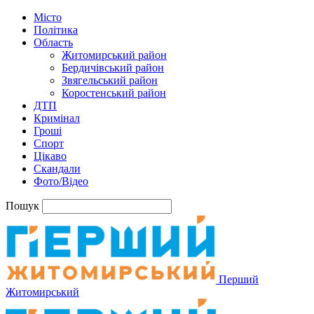
Місто
Політика
Область
Житомирський район
Бердичівський район
Звягельський район
Коростенський район
ДТП
Кримінал
Гроші
Спорт
Цікаво
Скандали
Фото/Відео
Пошук
Перший
Житомирський