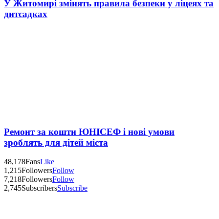
У Житомирі змінять правила безпеки у ліцеях та
дитсадках
Ремонт за кошти ЮНІСЕФ і нові умови
зроблять для дітей міста
48,178
Fans
Like
1,215
Followers
Follow
7,218
Followers
Follow
2,745
Subscribers
Subscribe