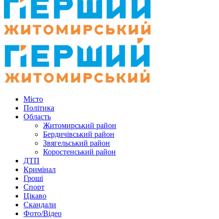
Місто
Політика
Область
Житомирський район
Бердичівський район
Звягельський район
Коростенський район
ДТП
Кримінал
Гроші
Спорт
Цікаво
Скандали
Фото/Відео