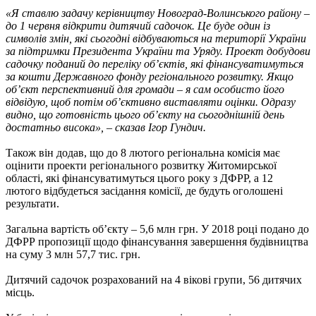
«Я ставлю задачу керівництву Новоград-Волинського району –
до 1 червня відкрити дитячий садочок. Це буде один із
символів змін, які сьогодні відбуваються на території України
за підтримки Президента України та Уряду. Проект добудови
садочку поданий до переліку об’єктів, які фінансуватимуться
за кошти Державного фонду регіонального розвитку. Якщо
об’єкт перспективний для громади – я сам особисто його
відвідую, щоб потім об’єктивно виставляти оцінки. Одразу
видно, що готовність цього об’єкту на сьогоднішній день
достатньо висока», – сказав Ігор Гундич.
Також він додав, що до 8 лютого регіональна комісія має
оцінити проекти регіонального розвитку Житомирської
області, які фінансуватимуться цього року з ДФРР, а 12
лютого відбудеться засідання комісії, де будуть оголошені
результати.
Загальна вартість об’єкту – 5,6 млн грн. У 2018 році подано до
ДФРР пропозиції щодо фінансування завершення будівництва
на суму 3 млн 57,7 тис. грн.
Дитячий садочок розрахований на 4 вікові групи, 56 дитячих
місць.