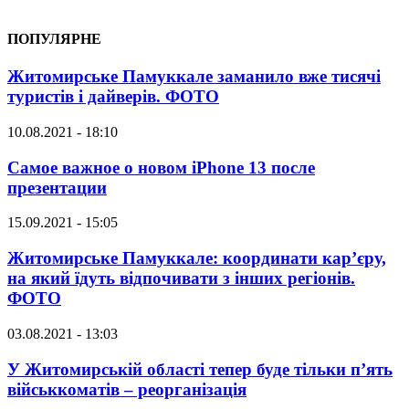
ПОПУЛЯРНЕ
Житомирське Памуккале заманило вже тисячі
туристів і дайверів. ФОТО
10.08.2021 - 18:10
Самое важное о новом iPhone 13 после
презентации
15.09.2021 - 15:05
Житомирське Памуккале: координати кар’єру,
на який їдуть відпочивати з інших регіонів.
ФОТО
03.08.2021 - 13:03
У Житомирській області тепер буде тільки п’ять
військкоматів – реорганізація