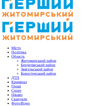
Місто
Політика
Область
Житомирський район
Бердичівський район
Звягельський район
Коростенський район
ДТП
Кримінал
Гроші
Спорт
Цікаво
Скандали
Фото/Відео