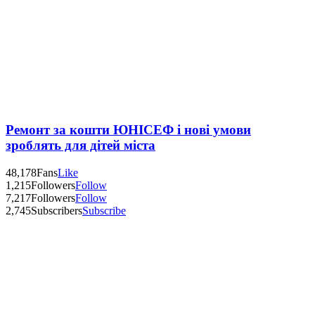
Ремонт за кошти ЮНІСЕФ і нові умови
зроблять для дітей міста
48,178
Fans
Like
1,215
Followers
Follow
7,217
Followers
Follow
2,745
Subscribers
Subscribe