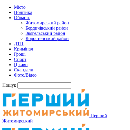
Місто
Політика
Область
Житомирський район
Бердичівський район
Звягельський район
Коростенський район
ДТП
Кримінал
Гроші
Спорт
Цікаво
Скандали
Фото/Відео
Пошук
Перший
Житомирський