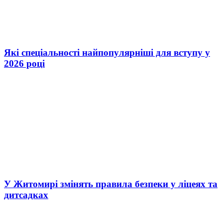
Які спеціальності найпопулярніші для вступу у
2026 році
У Житомирі змінять правила безпеки у ліцеях та
дитсадках