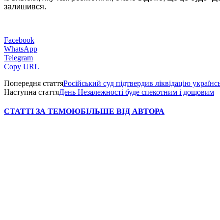
залишився.
Facebook
WhatsApp
Telegram
Copy URL
Попередня стаття
Російський суд підтвердив ліквідацію українсь
Наступна стаття
День Незалежності буде спекотним і дощовим
СТАТТІ ЗА ТЕМОЮ
БІЛЬШЕ ВІД АВТОРА