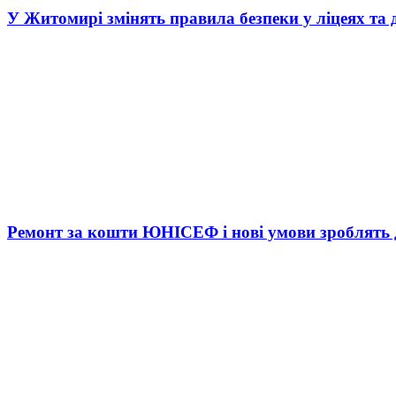
У Житомирі змінять правила безпеки у ліцеях та 
Ремонт за кошти ЮНІСЕФ і нові умови зроблять д