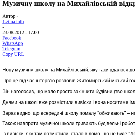
Музичну школу на Михайлівській відк
Автор -
1.zt.ua info
-
23.08.2012 - 17:00
Facebook
WhatsApp
Telegram
Copy URL
Нову музичну школу на Михайлівській, яку таки вдалося до
Про це під час інтерв’ю розповів Житомирський міський 
Він наголосив, що мало просто закінчити будівництво школ
Днями на школі вже розмістили вивіски і вона носитиме і
Зараз видно, що всередині школу помалу "обживають" – на б
Також навпроти музичної школи тривають будівельні роботи 
Із вивіски, яку там розмістили, стало відомо, що це буде 