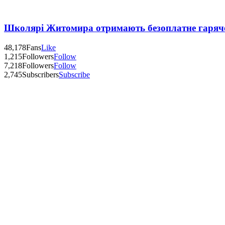
Школярі Житомира отримають безоплатне гаряч
48,178
Fans
Like
1,215
Followers
Follow
7,218
Followers
Follow
2,745
Subscribers
Subscribe