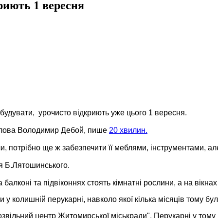
риють 1 вересня
будувати, урочисто відкриють уже цього 1 вересня.
голова Володимир Дебой, пише
20 хвилин.
и, потрібно ще ж забезпечити її меблями, інструментами, ал
мя Б.Лятошинського.
алконі та підвіконнях стоять кімнатні рослини, а на вікнах
у колишній перукарні, навколо якої кілька місяців тому бул
"Дозвільний центр Житомирської міськради". Перукарні у тому