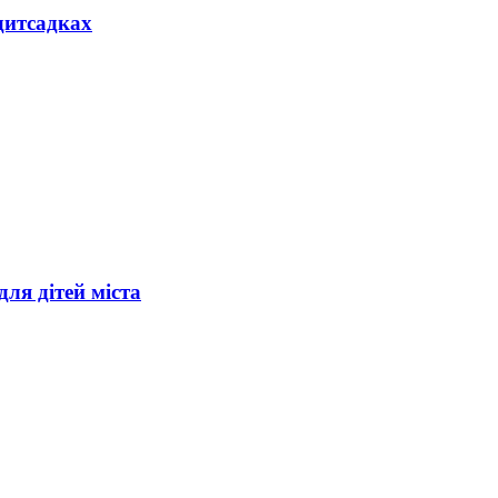
дитсадках
ля дітей міста