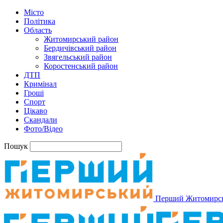
Місто
Політика
Область
Житомирський район
Бердичівський район
Звягельський район
Коростенський район
ДТП
Кримінал
Гроші
Спорт
Цікаво
Скандали
Фото/Відео
Пошук
Перший Житомирс