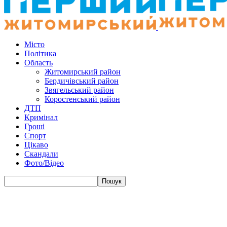
Місто
Політика
Область
Житомирський район
Бердичівський район
Звягельський район
Коростенський район
ДТП
Кримінал
Гроші
Спорт
Цікаво
Скандали
Фото/Відео