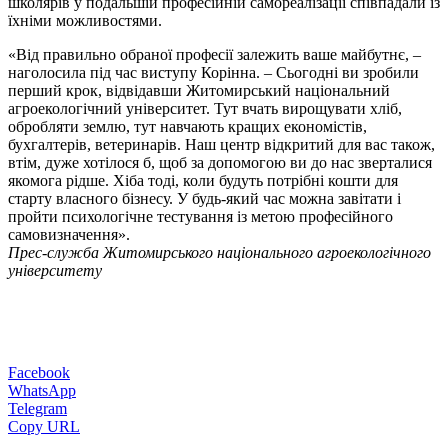
школярів у подальшій професійній самореалізації співпадали із
їхніми можливостями.
«Від правильно обраної професії залежить ваше майбутнє, –
наголосила під час виступу Корінна. – Сьогодні ви зробили
перший крок, відвідавши Житомирський національний
агроекологічний університет. Тут вчать вирощувати хліб,
обробляти землю, тут навчають кращих економістів,
бухгалтерів, ветеринарів. Наш центр відкритий для вас також,
втім, дуже хотілося б, щоб за допомогою ви до нас зверталися
якомога рідше. Хіба тоді, коли будуть потрібні кошти для
старту
власного бізнесу. У будь-який час можна завітати і
пройти психологічне тестування із метою професійного
самовизначення».
Прес-служба Житомирського національного агроекологічного
університету
Facebook
WhatsApp
Telegram
Copy URL