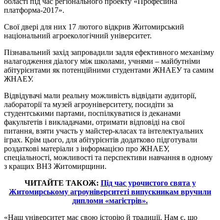
області під час регіонального проекту «Професійна
платформа-2017».
Свої двері для них 17 лютого відкрив Житомирський
національний агроекологічний університет.
Пізнавальний захід запровадили задля ефективного механізму
налагодження діалогу між школами, учнями – майбутніми
абітурієнтами як потенційними студентами ЖНАЕУ та самим
ЖНАЕУ.
Відвідувачі мали реальну можливість відвідати аудиторії,
лабораторії та музей агроуніверситету, посидіти за
студентськими партами, поспілкуватися із деканами
факультетів і викладачами, отримати відповіді на свої
питання, взяти участь у майстер-класах та інтелектуальних
іграх. Крім цього, для абітурієнтів додатково підготували
роздаткові матеріали з інформацією про ЖНАЕУ,
спеціальності, можливості та перспективи навчання в одному
з кращих ВНЗ Житомирщини.
ЧИТАЙТЕ ТАКОЖ:
Під час урочистого свята у
Житомирському агроуніверситеті випускникам вручили
дипломи «магістрів».
«Наш університет має свою історію й традиції. Нам є, що