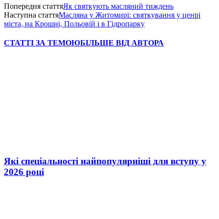
Попередня стаття
Як святкують масляний тиждень
Наступна стаття
Масляна у Житомирі: святкування у ценрі
міста, на Крошні, Польовій і в Гідропарку
СТАТТІ ЗА ТЕМОЮ
БІЛЬШЕ ВІД АВТОРА
Які спеціальності найпопулярніші для вступу у
2026 році