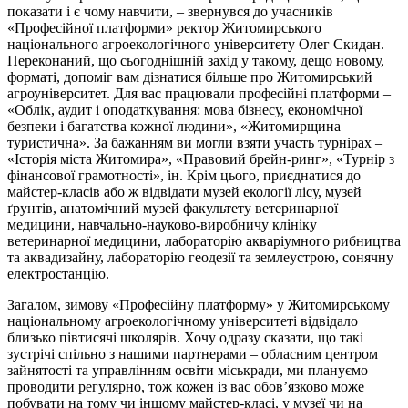
показати і є чому навчити, – звернувся до учасників
«Професійної платформи» ректор Житомирського
національного агроекологічного університету Олег Скидан. –
Переконаний, що сьогоднішній захід у такому, дещо новому,
форматі, допоміг вам дізнатися більше про Житомирський
агроуніверситет. Для вас працювали професійні платформи –
«Облік, аудит і оподаткування: мова бізнесу, економічної
безпеки і багатства кожної людини», «Житомирщина
туристична». За бажанням ви могли взяти участь турнірах –
«Історія міста Житомира», «Правовий брейн-ринг», «Турнір з
фінансової грамотності», ін. Крім цього, приєднатися до
майстер-класів або ж відвідати музей екології лісу, музей
ґрунтів, анатомічний музей факультету ветеринарної
медицини, навчально-науково-виробничу клініку
ветеринарної медицини, лабораторію акваріумного рибництва
та аквадизайну, лабораторію геодезії та землеустрою, сонячну
електростанцію.
Загалом, зимову «Професійну платформу» у Житомирському
національному агроекологічному університеті відвідало
близько півтисячі школярів. Хочу одразу сказати, що такі
зустрічі спільно з нашими партнерами – обласним центром
зайнятості та управлінням освіти міськради, ми плануємо
проводити регулярно, тож кожен із вас обов’язково може
побувати на тому чи іншому майстер-класі, у музеї чи на