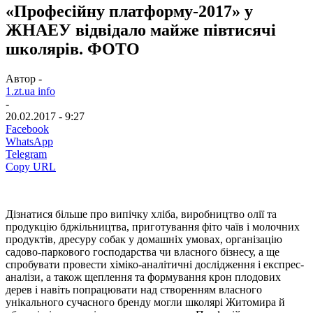
«Професійну платформу-2017» у
ЖНАЕУ відвідало майже півтисячі
школярів. ФОТО
Автор -
1.zt.ua info
-
20.02.2017 - 9:27
Facebook
WhatsApp
Telegram
Copy URL
Дізнатися більше про випічку хліба, виробництво олії та
продукцію бджільництва, приготування фіто чаїв і молочних
продуктів, дресуру собак у домашніх умовах, організацію
садово-паркового господарства чи власного бізнесу, а ще
спробувати провести хіміко-аналітичні дослідження і експрес-
аналізи, а також щеплення та формування крон плодових
дерев і навіть попрацювати над створенням власного
унікального сучасного бренду могли школярі Житомира й