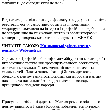
факультеті, де сьогодні бути не зміг».
Відзначимо, що відповідно до формату заходу, учасники після
реєстрації могли самостійно обрати свій подальший
«маршрут», зважаючи на інтереси і професійні вподобання, а
по завершенню на усіх чекала зустріч із організаторами і
концерт від творчих колективів та студентів ЖНАЕУ.
ЧИТАЙТЕ ТАКОЖ:
Житомирські університети у
рейтингу Webometrics
.
У рамках «Професійної платформи» абітурієнти могли пройти
інтерактивне тестування профспрямованості особистості,
отримати консультації і рекомендації щодо інтересів та
схильностей . Таким чином, фахівці Житомирського
обласного центру зайнятості допомагали їм обрати напрям
навчання та навчальний заклад, знайомили молодь із
принципами побудови кар’єри.
Присутня на зібранні директор Житомирського обласного
центру зайнятості Галина Корінна побажала, аби інтереси