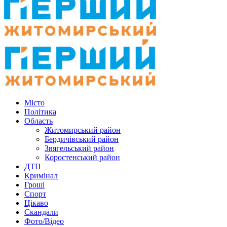
Місто
Політика
Область
Житомирський район
Бердичівський район
Звягельський район
Коростенський район
ДТП
Кримінал
Гроші
Спорт
Цікаво
Скандали
Фото/Відео