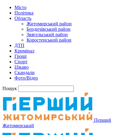
Місто
Політика
Область
Житомирський район
Бердичівський район
Звягельський район
Коростенський район
ДТП
Кримінал
Гроші
Спорт
Цікаво
Скандали
Фото/Відео
Пошук
Перший
Житомирський