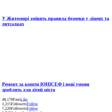
У Житомирі змінять правила безпеки у ліцеях та
дитсадках
Ремонт за кошти ЮНІСЕФ і нові умови
зроблять для дітей міста
48,178
Fans
Like
1,215
Followers
Follow
7,220
Followers
Follow