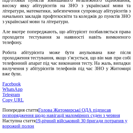
підготовки пунктів зовнішнього незалежного оцінювання,
високу явку абітурієнтів на ЗНО з української мови та
літератури, математики, забезпечення супроводу абітурієнтів з
начальних закладів профтехосвіти та коледжів до пунктів ЗНО
з української мови та літератури.
Але вкотре попереджають, що абітурієнт позбавляється права
проходити тестування за наявності навіть вимкненого
телефону.
Робота абітурієнта може бути анульована вже після
проходження тестування, якщо з’ясується, що він мав при собі
телефонний апарат під час виконання тесту. На жаль, випадки
вилучення у абітурієнтів телефонів під час ЗНО у Житомирі
вже були.
Facebook
WhatsApp
Telegram
Copy URL
Попередня стаття
Голова Житомирськї ОДА підписав
розпорядження щодо навігації маломірних суден з червня
Наступна стаття
19-річний військовий 30 бригади потрапив у
ворожий полон