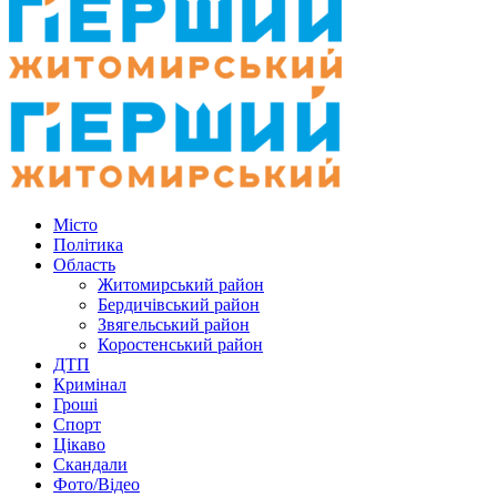
Місто
Політика
Область
Житомирський район
Бердичівський район
Звягельський район
Коростенський район
ДТП
Кримінал
Гроші
Спорт
Цікаво
Скандали
Фото/Відео