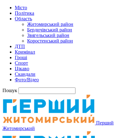
Місто
Політика
Область
Житомирський район
Бердичівський район
Звягельський район
Коростенський район
ДТП
Кримінал
Гроші
Спорт
Цікаво
Скандали
Фото/Відео
Пошук
Перший
Житомирський