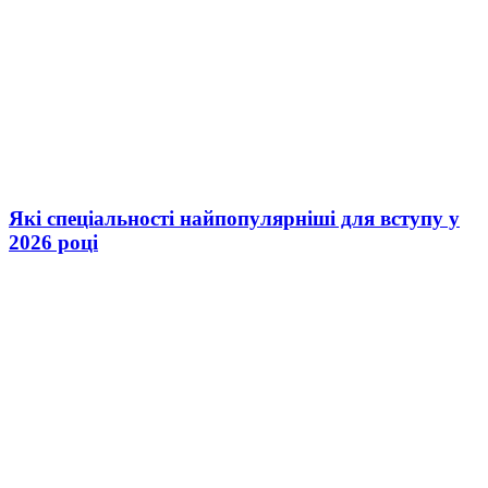
Які спеціальності найпопулярніші для вступу у
2026 році