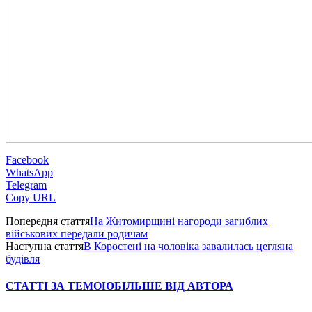
Facebook
WhatsApp
Telegram
Copy URL
Попередня стаття
На Житомирщині нагороди загиблих
військових передали родичам
Наступна стаття
В Коростені на чоловіка завалилась цегляна
будівля
СТАТТІ ЗА ТЕМОЮ
БІЛЬШЕ ВІД АВТОРА