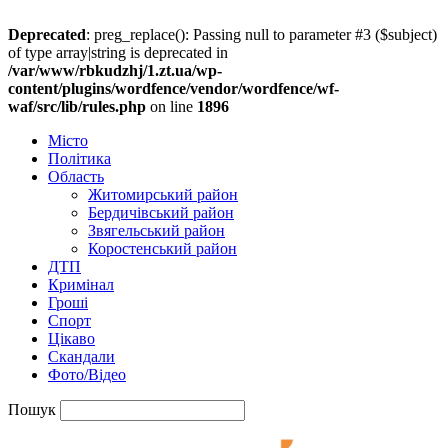
Deprecated
: preg_replace(): Passing null to parameter #3 ($subject)
of type array|string is deprecated in
/var/www/rbkudzhj/1.zt.ua/wp-
content/plugins/wordfence/vendor/wordfence/wf-
waf/src/lib/rules.php
on line
1896
Місто
Політика
Область
Житомирський район
Бердичівський район
Звягельський район
Коростенський район
ДТП
Кримінал
Гроші
Спорт
Цікаво
Скандали
Фото/Відео
Пошук