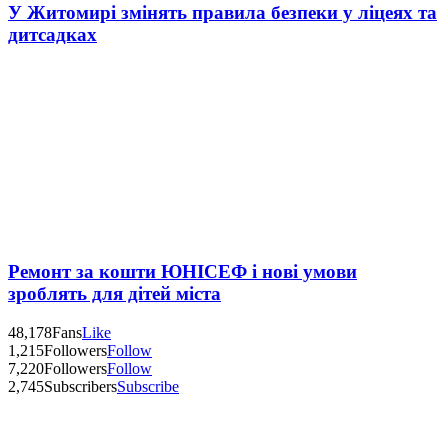
У Житомирі змінять правила безпеки у ліцеях та
дитсадках
Ремонт за кошти ЮНІСЕФ і нові умови
зроблять для дітей міста
48,178
Fans
Like
1,215
Followers
Follow
7,220
Followers
Follow
2,745
Subscribers
Subscribe