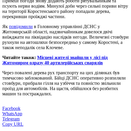
Примхи погоди знову додають роботи рятувальникам та
псують нерви водіям. Минулої доби через сильні пориви вітру
на території Коростенського району попадали дерева,
перекривши проїжджі частини.
Як
повідомили
в Головному управлінні ДСНС у
Житомирській області, надзвичайникам довелося двічі
виїжджати на ліквідацію наслідків негоди. Величезні стовбури
рухнули на автошляхи безпосередньо у самому Коростені, а
також неподалік села Клочеве.
Читайте також:
Місцеві жителі знайшли у лісі під
Житомиром одразу 40 артилерійських снарядів
Через повалені дерева рух транспорту на цих ділянках був
тимчасово заблокований. Бійці ДСНС оперативно розпиляли
стовбури, прибрали гілля на узбіччя та повністю звільнили
проїзд для автомобілів. На щастя, обійшлося без розбитих
машин та постраждалих.
Facebook
WhatsApp
Telegram
Copy URL