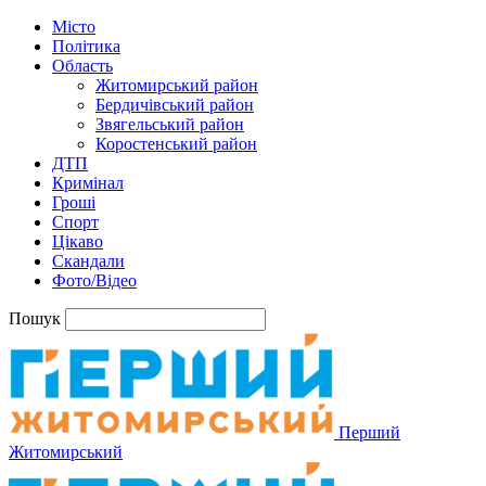
Місто
Політика
Область
Житомирський район
Бердичівський район
Звягельський район
Коростенський район
ДТП
Кримінал
Гроші
Спорт
Цікаво
Скандали
Фото/Відео
Пошук
Перший
Житомирський