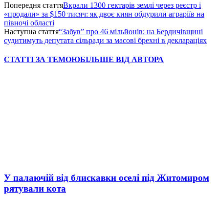
Попередня стаття
Вкрали 1300 гектарів землі через реєстр і
«продали» за $150 тисяч: як двоє киян обдурили аграріїв на
півночі області
Наступна стаття
“Забув” про 46 мільйонів: на Бердичівщині
судитимуть депутата сільради за масові брехні в деклараціях
СТАТТІ ЗА ТЕМОЮ
БІЛЬШЕ ВІД АВТОРА
У палаючій від блискавки оселі під Житомиром
рятували кота