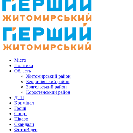
Місто
Політика
Область
Житомирський район
Бердичівський район
Звягельський район
Коростенський район
ДТП
Кримінал
Гроші
Спорт
Цікаво
Скандали
Фото/Відео