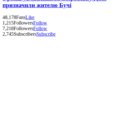
призначили жителю Бучі
48,178
Fans
Like
1,215
Followers
Follow
7,218
Followers
Follow
2,745
Subscribers
Subscribe