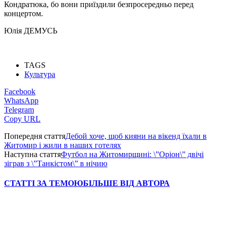
Кондратюка, бо вони приїздили безпросередньо перед
концертом.
Юлія ДЕМУСЬ
TAGS
Культура
Facebook
WhatsApp
Telegram
Copy URL
Попередня стаття
Дебой хоче, щоб кияни на вікенд їхали в
Житомир і жили в наших готелях
Наступна стаття
Футбол на Житомирщині: \”Оріон\” двічі
зіграв з \”Танкістом\” в нічию
СТАТТІ ЗА ТЕМОЮ
БІЛЬШЕ ВІД АВТОРА