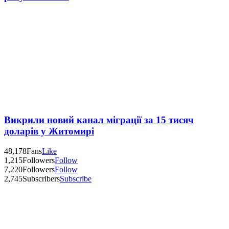
Викрили новий канал міграції за 15 тисяч
доларів у Житомирі
48,178
Fans
Like
1,215
Followers
Follow
7,220
Followers
Follow
2,745
Subscribers
Subscribe