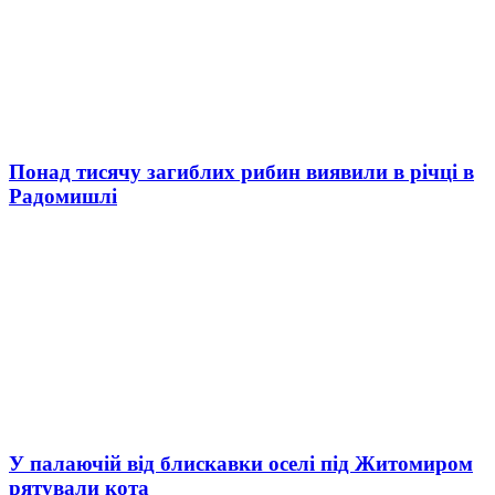
Понад тисячу загиблих рибин виявили в річці в
Радомишлі
У палаючій від блискавки оселі під Житомиром
рятували кота