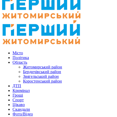
Місто
Політика
Область
Житомирський район
Бердичівський район
Звягельський район
Коростенський район
ДТП
Кримінал
Гроші
Спорт
Цікаво
Скандали
Фото/Відео