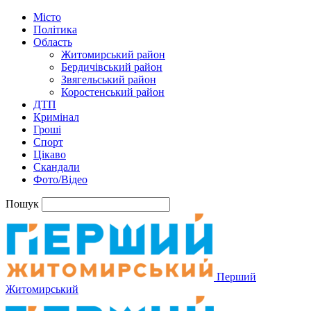
Місто
Політика
Область
Житомирський район
Бердичівський район
Звягельський район
Коростенський район
ДТП
Кримінал
Гроші
Спорт
Цікаво
Скандали
Фото/Відео
Пошук
Перший
Житомирський