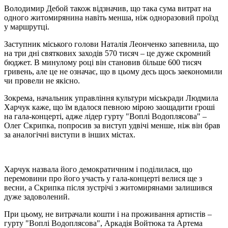
Володимир Дебой також відзначив, що така сума витрат на
одного житомирянина навіть менша, ніж одноразовий проїзд
у маршрутці.
Заступник міського голови Наталія Леонченко запевнила, що
на три дні святкових заходів 570 тисяч – це дуже скромний
бюджет. В минулому році він становив більше 600 тисяч
гривень, але це не означає, що в цьому десь щось заекономили
чи провели не якісно.
Зокрема, начальник управління культури міськради Людмила
Харчук каже, що їм вдалося певною мірою заощадити гроші
на гала-концерті, адже лідер гурту "Воплі Водоплясова" –
Олег Скрипка, попросив за виступ удвічі менше, ніж він брав
за аналогічні виступи в інших містах.
Харчук назвала його демократичним і поділилася, що
перемовини про його участь у гала-концерті велися ще з
весни, а Скрипка після зустрічі з житомирянами залишився
дуже задоволений.
При цьому, не витрачали кошти і на проживання артистів –
гурту "Воплі Водоплясова", Аркадія Войтюка та Артема