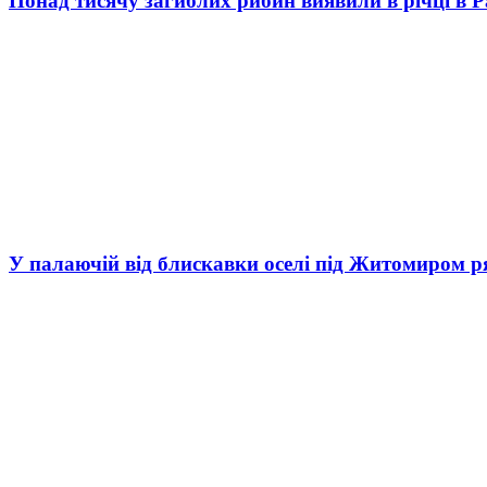
Понад тисячу загиблих рибин виявили в річці в 
У палаючій від блискавки оселі під Житомиром р