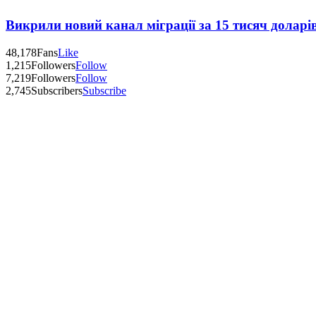
Викрили новий канал міграції за 15 тисяч доларі
48,178
Fans
Like
1,215
Followers
Follow
7,219
Followers
Follow
2,745
Subscribers
Subscribe