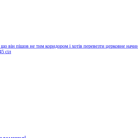
 що він пішов не тим коридором і хотів перевезти церковне начи
5 сіл