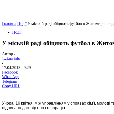
Головна
Події
У міській раді обіцяють футбол в Житомирі: вчор
Події
У міській раді обіцяють футбол в Житом
Автор -
1.zt.ua info
-
17.04.2013 - 9:29
Facebook
WhatsApp
Telegram
Copy URL
Учора, 16 квітня, між управлінням у справах сім’ї, моло
підписано договір про співпрацю.