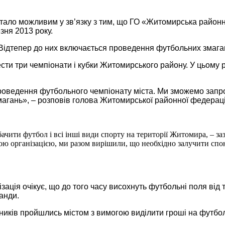
тало можливим у зв’язку з тим, що ГО «Житомирська районна
зня 2013 року.
. Відтепер до них включається проведення футбольних змага
сти три чемпіонати і кубки Житомирського району. У цьому 
роведення футбольного чемпіонату міста. Ми зможемо запро
 змагань», – розповів голова Житомирської районної федера
чити футбол і всі інші види спорту на території Житомира, – заз
ю організацією, ми разом вирішили, що необхідно залучити спонс
ація очікує, що до того часу висохнуть футбольні поля від т
анди.
ьників пройшлись містом з вимогою виділити гроші на футбо