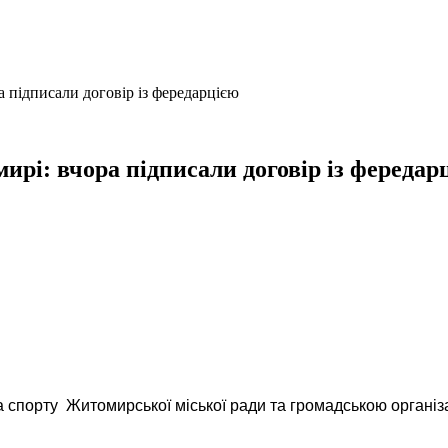
а підписали договір із фередарцією
ирі: вчора підписали договір із фередар
ді та спорту Житомирської міської ради та громадською орг