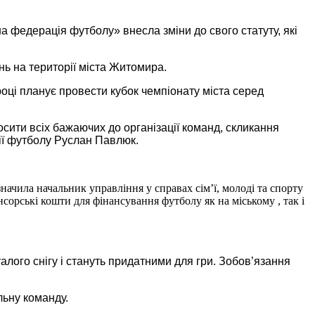
 федерація футболу» внесла зміни до свого статуту, які
нь на території міста Житомира.
році планує провести кубок чемпіонату міста серед
сити всіх бажаючих до організації команд, скликання
ції футболу Руслан Павлюк.
начила начальник управління у справах сім’ї, молоді та спорту
орські кошти для фінансування футболу як на міському , так і
алого снігу і стануть придатними для гри. Зобов’язання
льну команду.