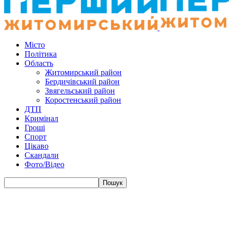
Місто
Політика
Область
Житомирський район
Бердичівський район
Звягельський район
Коростенський район
ДТП
Кримінал
Гроші
Спорт
Цікаво
Скандали
Фото/Відео