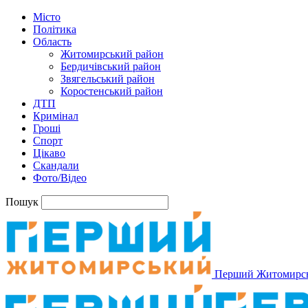
Місто
Політика
Область
Житомирський район
Бердичівський район
Звягельський район
Коростенський район
ДТП
Кримінал
Гроші
Спорт
Цікаво
Скандали
Фото/Відео
Пошук
Перший Житомирс