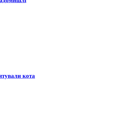
Радомишлі
ятували кота