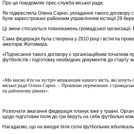
Про це повідомляє прес-служба міської ради.
Як підкреслила Олена Сарно, укладання такого договору с
були зареєстровані районним управлінням юстиції 29 бере
Ці зміни стосуються повноважень громадської організації
Сама федерація була створена у 2010 році і встигла прове
аматорів Житомира.
«Підписання такого договору є організаційним початком п
футболістів і підготовку необхідних документів до старту
«Ми маємо йти на зустріч мешканцям нашого міста, які хочуть ба
міської ради Олена Сарно. – Провівши перемовини з громадсько
на районному рівнях».
Розпочати змагання федерація планує вже у травні. Організ
щодо підготовки поля до гри беруть на себе футбольні ком
Нагадаємо, що на вихідні біля сотні футбольних вболівал