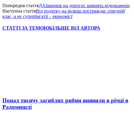
Попередня стаття
ДАІшників на дорогах замінять відеокамери
Наступна стаття
Від податку на розкіш постраждає середній
клас, а не супербагатії – економіст
СТАТТІ ЗА ТЕМОЮ
БІЛЬШЕ ВІД АВТОРА
Понад тисячу загиблих рибин виявили в річці в
Радомишлі