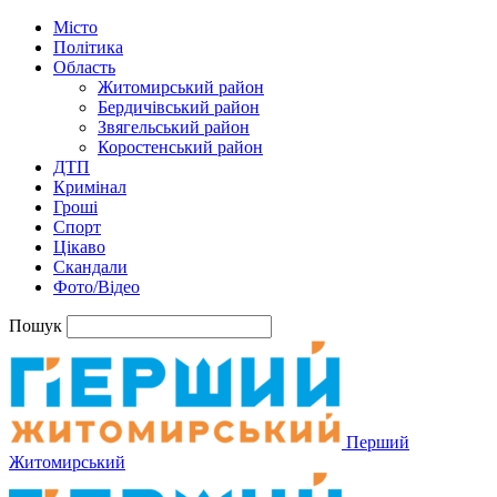
Місто
Політика
Область
Житомирський район
Бердичівський район
Звягельський район
Коростенський район
ДТП
Кримінал
Гроші
Спорт
Цікаво
Скандали
Фото/Відео
Пошук
Перший
Житомирський