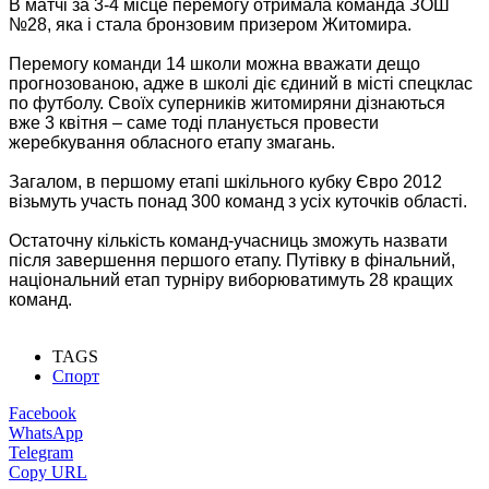
В матчі за 3-4 місце перемогу отримала команда ЗОШ
№28, яка і стала бронзовим призером Житомира.
Перемогу команди 14 школи можна вважати дещо
прогнозованою, адже в школі діє єдиний в місті спецклас
по футболу. Своїх суперників житомиряни дізнаються
вже 3 квітня – саме тоді планується провести
жеребкування обласного етапу змагань.
Загалом, в першому етапі шкільного кубку Євро 2012
візьмуть участь понад 300 команд з усіх куточків області.
Остаточну кількість команд-учасниць зможуть назвати
після завершення першого етапу. Путівку в фінальний,
національний етап турніру виборюватимуть 28 кращих
команд.
TAGS
Спорт
Facebook
WhatsApp
Telegram
Copy URL