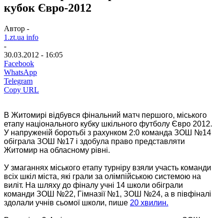
кубок Євро-2012
Автор -
1.zt.ua info
-
30.03.2012 - 16:05
Facebook
WhatsApp
Telegram
Copy URL
В Житомирі відбувся фінальний матч першого, міського
етапу національного кубку шкільного футболу Євро 2012.
У напруженій боротьбі з рахунком 2:0 команда ЗОШ №14
обіграла ЗОШ №17 і здобула право представляти
Житомир на обласному рівні.
У змаганнях міського етапу турніру взяли участь команди
всіх шкіл міста, які грали за олімпійською системою на
виліт.
На шляху до фіналу учні 14 школи обіграли
команди ЗОШ №22, Гімназії №1, ЗОШ №24, а в півфіналі
здолали учнів сьомої школи, пише
20 хвилин.