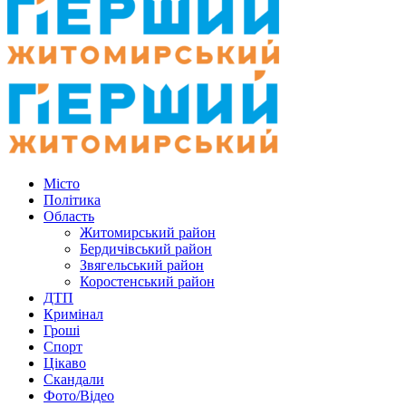
Місто
Політика
Область
Житомирський район
Бердичівський район
Звягельський район
Коростенський район
ДТП
Кримінал
Гроші
Спорт
Цікаво
Скандали
Фото/Відео