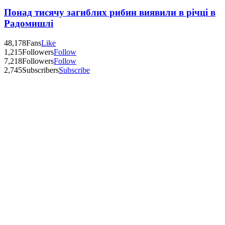
Понад тисячу загиблих рибин виявили в річці в
Радомишлі
48,178
Fans
Like
1,215
Followers
Follow
7,218
Followers
Follow
2,745
Subscribers
Subscribe