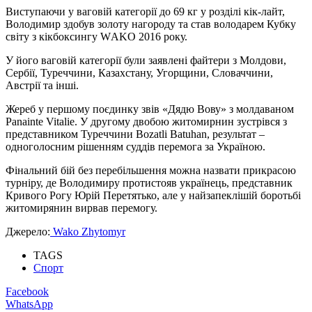
Виступаючи у ваговій категорії до 69 кг у розділі кік-лайт,
Володимир здобув золоту нагороду та став володарем Кубку
світу з кікбоксингу WАKО 2016 року.
У його ваговій категорії були заявлені файтери з Молдови,
Сербії, Туреччини, Казахстану, Угорщини, Словаччини,
Австрії та інші.
Жереб у першому поєдинку звів «Дядю Вову» з молдаваном
Panainte Vitalie. У другому двобою житомирнин зустрівся з
представником Туреччини Bozatli Batuhan, результат –
одноголосним рішенням суддів перемога за Україною.
Фінальний бій без перебільшення можна назвати прикрасою
турніру, де Володимиру протистояв українець, представник
Кривого Рогу Юрій Перетятько, але у найзапеклішій боротьбі
житомирянин вирвав перемогу.
Джерело:
Wako Zhytomyr
TAGS
Спорт
Facebook
WhatsApp