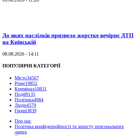
До яких наслідків призвело жорстке вечірнє ДТП
на Київській
08.08.2026 - 14:11
ПОПУЛЯРНІ КАТЕГОРІЇ
Місто
34567
Різне
19852
Кримінал
10831
Події
9135
Політика
4984
Люди
4579
Гроші
3839
Про нас
Політика конфіденційності та захисту персональних
даних