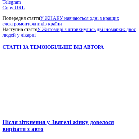
Telegram
Copy URL
Попередня стаття
У ЖНАЕУ навчаються одні з кращих
електромонтажників країни
Наступна стаття
У Житомирі зіштовхнулись дві іномарки: двоє
людей у лікарні
СТАТТІ ЗА ТЕМОЮ
БІЛЬШЕ ВІД АВТОРА
Після зіткнення у Звягелі жінку довелося
вирізати з авто