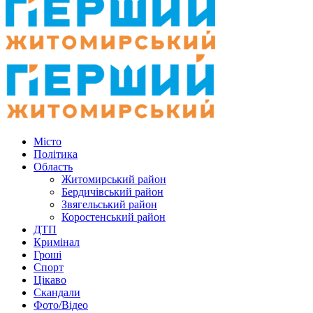
Місто
Політика
Область
Житомирський район
Бердичівський район
Звягельський район
Коростенський район
ДТП
Кримінал
Гроші
Спорт
Цікаво
Скандали
Фото/Відео