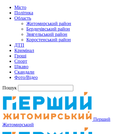
Місто
Політика
Область
Житомирський район
Бердичівський район
Звягельський район
Коростенський район
ДТП
Кримінал
Гроші
Спорт
Цікаво
Скандали
Фото/Відео
Пошук
Перший
Житомирський