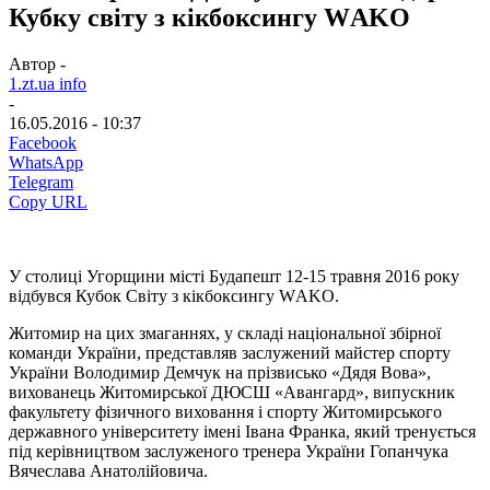
Кубку світу з кікбоксингу WАKО
Автор -
1.zt.ua info
-
16.05.2016 - 10:37
Facebook
WhatsApp
Telegram
Copy URL
У столиці Угорщини місті Будапешт 12-15 травня 2016 року
відбувся Кубок Світу з кікбоксингу WАKО.
Житомир на цих змаганнях, у складі національної збірної
команди України, представляв заслужений майстер спорту
України Володимир Демчук на прізвисько «Дядя Вова»,
вихованець Житомирської ДЮСШ «Авангард», випускник
факультету фізичного виховання і спорту Житомирського
державного університету імені Івана Франка, який тренується
під керівництвом заслуженого тренера України Гопанчука
Вячеслава Анатолійовича.