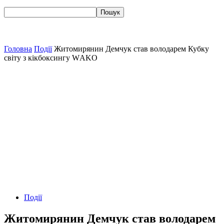
Головна
Події
Житомирянин Демчук став володарем Кубку
світу з кікбоксингу WАKО
Події
Житомирянин Демчук став володарем