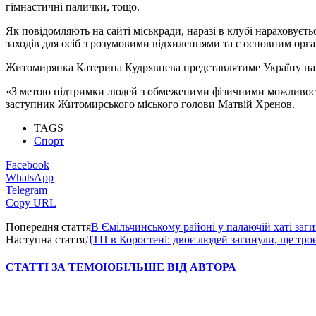
гімнастичні палички, тощо.
Як повідомляють на сайті міськради, наразі в клубі нараховуєть
заходів для осіб з розумовими відхиленнями та є основним орга
Житомирянка Катерина Кудрявцева представлятиме Україну на Вс
«З метою підтримки людей з обмеженими фізичними можливостя
заступник Житомирського міського голови Матвій Хренов.
TAGS
Спорт
Facebook
WhatsApp
Telegram
Copy URL
Попередня стаття
В Ємільчинському районі у палаючій хаті заги
Наступна стаття
ДТП в Коростені: двоє людей загинули, ще тр
СТАТТІ ЗА ТЕМОЮ
БІЛЬШЕ ВІД АВТОРА