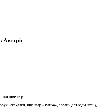
 Австрії
вний інвентар.
учі, скакалки, інвентар «Змійка», волани для бадмінтону,