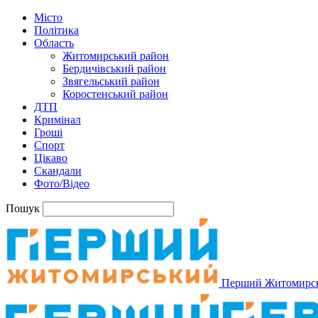
Місто
Політика
Область
Житомирський район
Бердичівський район
Звягельський район
Коростенський район
ДТП
Кримінал
Гроші
Спорт
Цікаво
Скандали
Фото/Відео
Пошук
Перший Житомирс