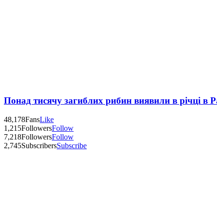
Понад тисячу загиблих рибин виявили в річці в 
48,178
Fans
Like
1,215
Followers
Follow
7,218
Followers
Follow
2,745
Subscribers
Subscribe