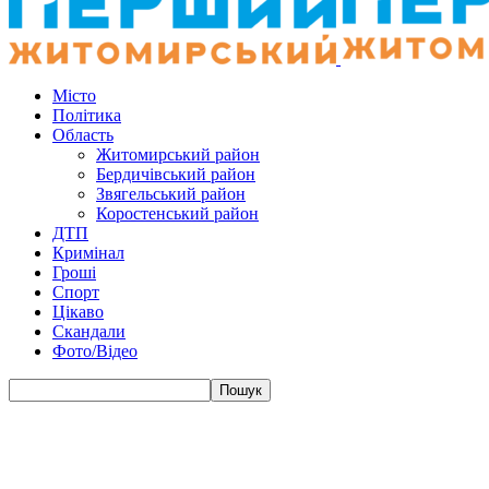
Місто
Політика
Область
Житомирський район
Бердичівський район
Звягельський район
Коростенський район
ДТП
Кримінал
Гроші
Спорт
Цікаво
Скандали
Фото/Відео