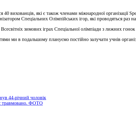
ся 40 вихованців, які є також членами міжнародної організації S
нізатором Спеціальних Олімпійських ігор, які проводяться раз на
есвітніх зимових іграх Спеціальної олімпіади з лижних гонок 1
ми ми в подальшому плануємо постійно залучати учнів організац
нув 44-річний чоловік
оє травмовано. ФОТО