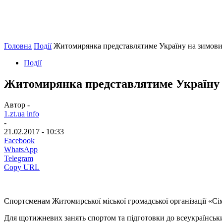
Головна
Події
Житомирянка представлятиме Україну на зимових 
Події
Житомирянка представлятиме Україну на
Автор -
1.zt.ua info
-
21.02.2017 - 10:33
Facebook
WhatsApp
Telegram
Copy URL
Спортсменам Житомирської міської громадської організації «С
Для щотижневих занять спортом та підготовки до всеукраїнськи