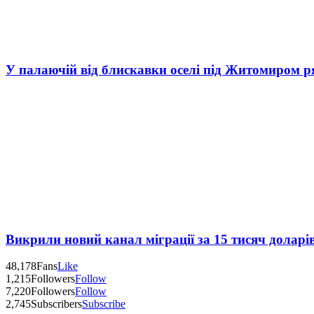
У палаючій від блискавки оселі під Житомиром р
Викрили новий канал міграції за 15 тисяч доларі
48,178
Fans
Like
1,215
Followers
Follow
7,220
Followers
Follow
2,745
Subscribers
Subscribe