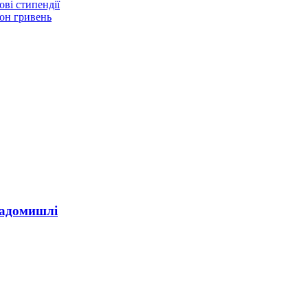
ві стипендії
йон гривень
Радомишлі