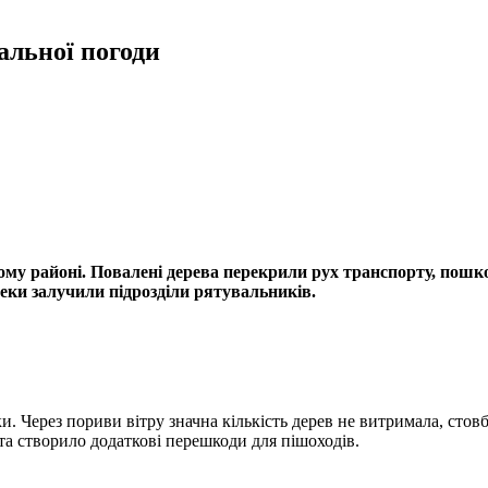
альної погоди
ому районі. Повалені дерева перекрили рух транспорту, пошко
еки залучили підрозділи рятувальників.
и. Через пориви вітру значна кількість дерев не витримала, сто
та створило додаткові перешкоди для пішоходів.