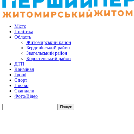
Місто
Політика
Область
Житомирський район
Бердичівський район
Звягельський район
Коростенський район
ДТП
Кримінал
Гроші
Спорт
Цікаво
Скандали
Фото/Відео