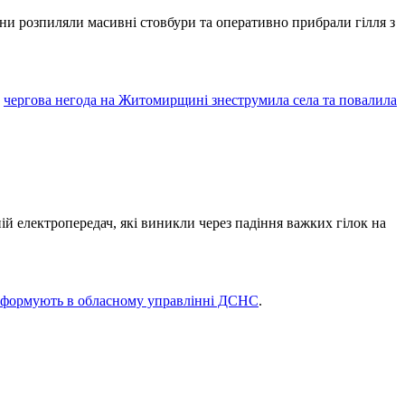
ни розпиляли масивні стовбури та оперативно прибрали гілля з
о
чергова негода на Житомирщині знеструмила села та повалила
ій електропередач, які виникли через падіння важких гілок на
нформують в обласному управлінні ДСНС
.