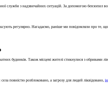
ної служби з надзвичайних ситуацій. За допомогою бензопил во
іксують регулярно. Нагадаємо, раніше ми повідомляли про те, щ
о
ватних будинків. Також місцеві жителі стикнулися з обривами лін
 села повністю розблоковано, а загрозу для людей ліквідовано,
і