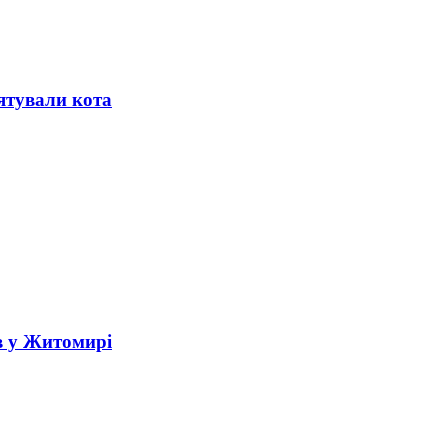
ятували кота
в у Житомирі