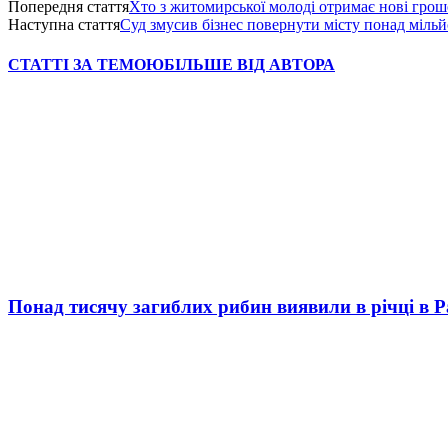
Попередня стаття
Хто з житомирської молоді отримає нові грошо
Наступна стаття
Суд змусив бізнес повернути місту понад міль
СТАТТІ ЗА ТЕМОЮ
БІЛЬШЕ ВІД АВТОРА
Понад тисячу загиблих рибин виявили в річці в 