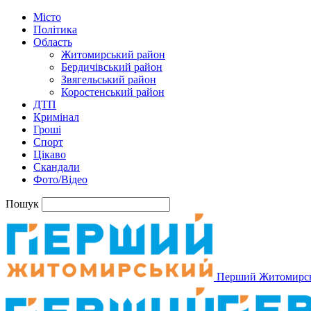
Місто
Політика
Область
Житомирський район
Бердичівський район
Звягельський район
Коростенський район
ДТП
Кримінал
Гроші
Спорт
Цікаво
Скандали
Фото/Відео
Пошук
Перший Житомирс