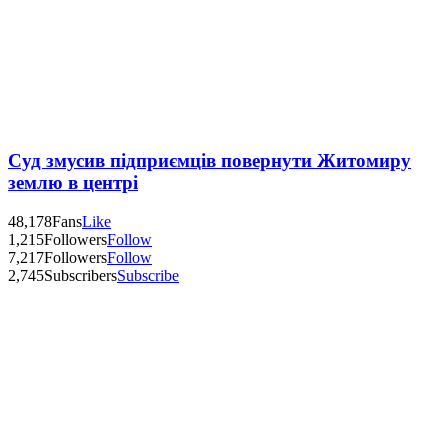
Суд змусив підприємців повернути Житомиру
землю в центрі
48,178
Fans
Like
1,215
Followers
Follow
7,217
Followers
Follow
2,745
Subscribers
Subscribe