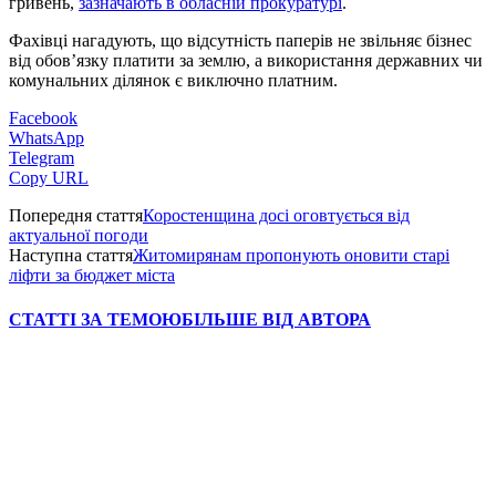
гривень,
зазначають в обласній прокуратурі
.
Фахівці нагадують, що відсутність паперів не звільняє бізнес
від обов’язку платити за землю, а використання державних чи
комунальних ділянок є виключно платним.
Facebook
WhatsApp
Telegram
Copy URL
Попередня стаття
Коростенщина досі оговтується від
актуальної погоди
Наступна стаття
Житомирянам пропонують оновити старі
ліфти за бюджет міста
СТАТТІ ЗА ТЕМОЮ
БІЛЬШЕ ВІД АВТОРА