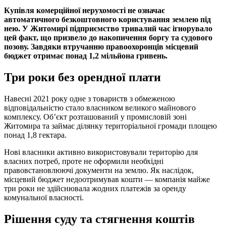
Купівля комерційної нерухомості не означає
автоматичного безкоштовного користування землею під
нею. У Житомирі підприємство тривалий час ігнорувало
цей факт, що призвело до накопичення боргу та судового
позову. Завдяки втручанню правоохоронців місцевий
бюджет отримає понад 1,2 мільйона гривень.
Три роки без орендної плати
Навесні 2021 року одне з товариств з обмеженою
відповідальністю стало власником великого майнового
комплексу. Об’єкт розташований у промисловій зоні
Житомира та займає ділянку територіальної громади площею
понад 1,8 гектара.
Нові власники активно використовували територію для
власних потреб, проте не оформили необхідні
правовстановлюючі документи на землю. Як наслідок,
місцевий бюджет недоотримував кошти — компанія майже
три роки не здійснювала жодних платежів за оренду
комунальної власності.
Рішення суду та стягнення коштів