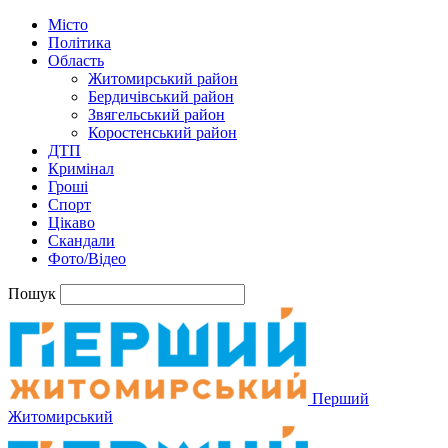
Місто
Політика
Область
Житомирський район
Бердичівський район
Звягельський район
Коростенський район
ДТП
Кримінал
Гроші
Спорт
Цікаво
Скандали
Фото/Відео
Пошук
Перший
Житомирський