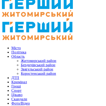
Місто
Політика
Область
Житомирський район
Бердичівський район
Звягельський район
Коростенський район
ДТП
Кримінал
Гроші
Спорт
Цікаво
Скандали
Фото/Відео