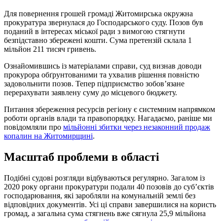
Для повернення грошей громаді Житомирська окружна
прокуратура звернулася до Господарського суду. Позов був
поданий в інтересах міської ради з вимогою стягнути
безпідставно збережені кошти. Сума претензій склала 1
мільйон 211 тисяч гривень.
Ознайомившись із матеріалами справи, суд визнав доводи
прокурора обґрунтованими та ухвалив рішення повністю
задовольнити позов. Тепер підприємство зобов’язане
перерахувати заявлену суму до місцевого бюджету.
Питання збереження ресурсів регіону є системним напрямком
роботи органів влади та правопорядку. Нагадаємо, раніше ми
повідомляли про
мільйонні збитки через незаконний продаж
копалин на Житомирщині
.
Масштаб проблеми в області
Подібні судові розгляди відбуваються регулярно. Загалом із
2020 року органи прокуратури подали 40 позовів до суб’єктів
господарювання, які заробляли на комунальній землі без
відповідних документів. Усі ці справи завершилися на користь
громад, а загальна сума стягнень вже сягнула 25,9 мільйона