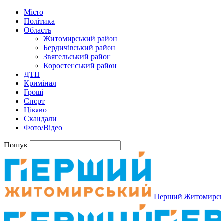
Місто
Політика
Область
Житомирський район
Бердичівський район
Звягельський район
Коростенський район
ДТП
Кримінал
Гроші
Спорт
Цікаво
Скандали
Фото/Відео
Пошук
Перший Житомирс