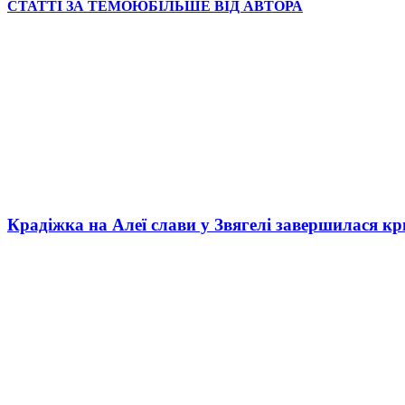
СТАТТІ ЗА ТЕМОЮ
БІЛЬШЕ ВІД АВТОРА
Крадіжка на Алеї слави у Звягелі завершилася к