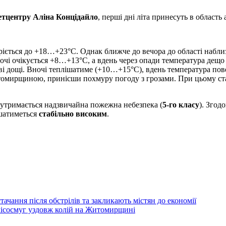
етцентру Аліна Концідайло
, перші дні літа принесуть в област
ріється до +18…+23°C. Однак ближче до вечора до області набли
ночі очікується +8…+13°C, а вдень через опади температура де
ві дощі. Вночі теплішатиме (+10…+15°C), вдень температура по
омирщиною, принісши похмуру погоду з грозами. При цьому ст
утримається надзвичайна пожежна небезпека (
5-го класу
). Згод
шатиметься
стабільно високим
.
.
чання після обстрілів та закликають містян до економії
 лісосмуг уздовж колій на Житомирщині