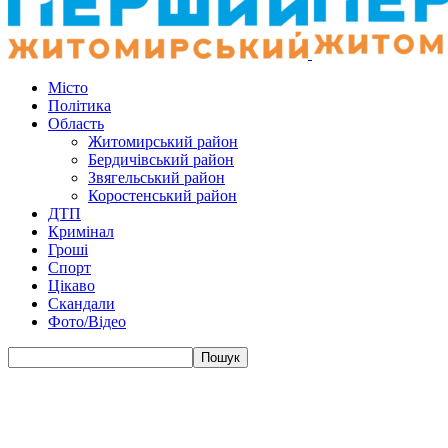
Місто
Політика
Область
Житомирський район
Бердичівський район
Звягельський район
Коростенський район
ДТП
Кримінал
Гроші
Спорт
Цікаво
Скандали
Фото/Відео