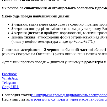
Як розповіла
синоптикиня Житомирського обласного гідром
Якою буде погода найближчими днями:
2 червня:
вдень переважно сухо та сонячно, повітря прог
3 червня:
погода різко зміниться на хмарну та дощову. В
4 червня (четвер):
пройдуть короткочасні, місцями грозо
Кінець тижня:
атмосферний фронт затримається над Жит
(лише у неділю температура спаде до +20…+25°C).
Синптики застерігають –
2 червня на більшій частині області
районах (зокрема на Олевщині) ризик виникнення пожеж зали
Детальний прогноз погоди – дивіться у нашому
відеоматеріалі
Facebook
WhatsApp
Telegram
Copy URL
Попередня стаття
В Овруцькій громаді відновлюють електропоста
Наступна стаття
Загроза для руху потягів через масові вирубки