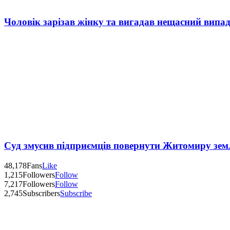
Чоловік зарізав жінку та вигадав нещасний випад
Суд змусив підприємців повернути Житомиру зем
48,178
Fans
Like
1,215
Followers
Follow
7,217
Followers
Follow
2,745
Subscribers
Subscribe