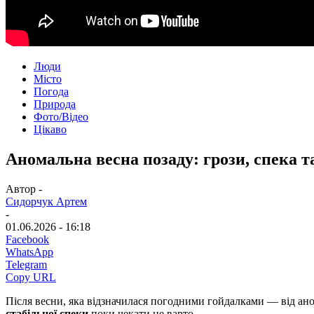
Люди
Місто
Погода
Природа
Фото/Відео
Цікаво
Аномальна весна позаду: грози, спека 
Автор -
Сидорчук Артем
-
01.06.2026 - 16:18
Facebook
WhatsApp
Telegram
Copy URL
Після весни, яка відзначилася погодними гойдалками — від ано
стабільної спеки
поки чекати не варто.