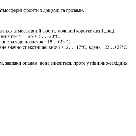
ь атмосферні фронти з дощами та грозами.
зиться атмосферний фронт, можливі короткочасні дощі.
що знизиться — до +15…+20°C.
вернеться до позначок +18…+23°C.
ане значно спекотніше: вночі +12…+17°C, вдень +22…+27°C
ом, завдяки опадам, вона знизиться, проте у північно-західних