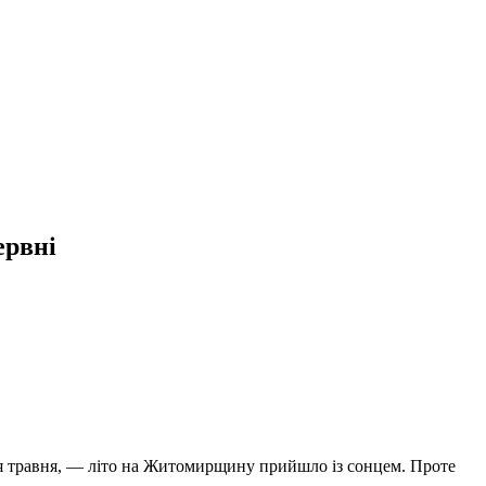
ервні
нця травня, — літо на Житомирщину прийшло із сонцем. Проте