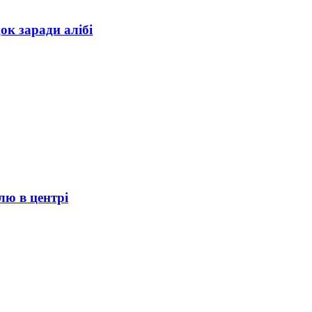
ок заради алібі
лю в центрі