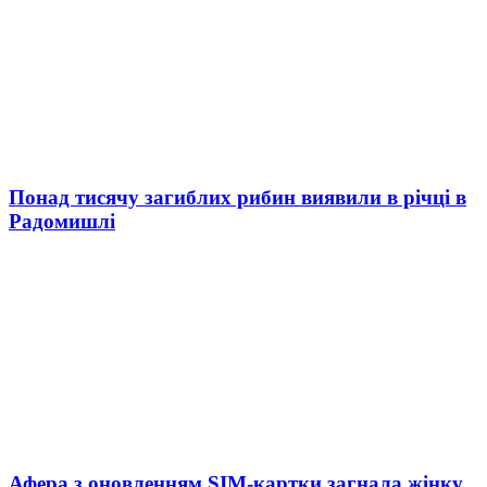
Понад тисячу загиблих рибин виявили в річці в
Радомишлі
Афера з оновленням SIM-картки загнала жінку