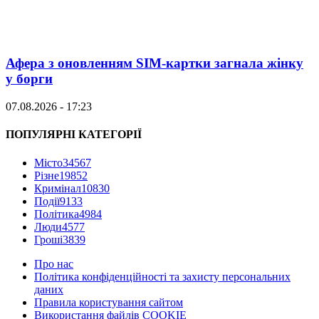
Афера з оновленням SIM-картки загнала жінку
у борги
07.08.2026 - 17:23
ПОПУЛЯРНІ КАТЕГОРІЇ
Місто
34567
Різне
19852
Кримінал
10830
Події
9133
Політика
4984
Люди
4577
Гроші
3839
Про нас
Політика конфіденційності та захисту персональних
даних
Правила користування сайтом
Використання файлів COOKIE