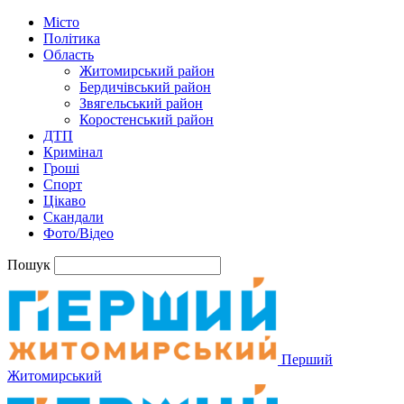
Місто
Політика
Область
Житомирський район
Бердичівський район
Звягельський район
Коростенський район
ДТП
Кримінал
Гроші
Спорт
Цікаво
Скандали
Фото/Відео
Пошук
Перший
Житомирський