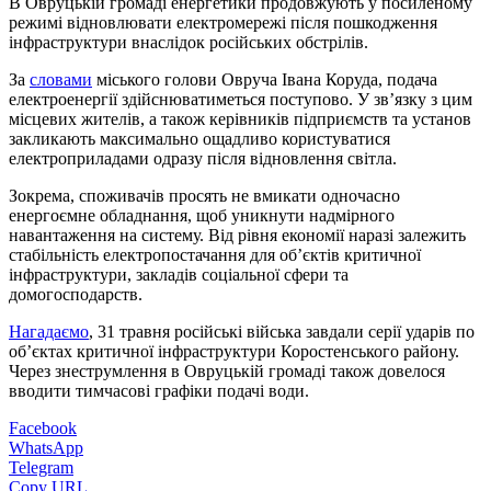
В Овруцькій громаді енергетики продовжують у посиленому
режимі відновлювати електромережі після пошкодження
інфраструктури внаслідок російських обстрілів.
За
словами
міського голови Овруча Івана Коруда, подача
електроенергії здійснюватиметься поступово. У зв’язку з цим
місцевих жителів, а також керівників підприємств та установ
закликають максимально ощадливо користуватися
електроприладами одразу після відновлення світла.
Зокрема, споживачів просять не вмикати одночасно
енергоємне обладнання, щоб уникнути надмірного
навантаження на систему. Від рівня економії наразі залежить
стабільність електропостачання для об’єктів критичної
інфраструктури, закладів соціальної сфери та
домогосподарств.
Нагадаємо
, 31 травня російські війська завдали серії ударів по
об’єктах критичної інфраструктури Коростенського району.
Через знеструмлення в Овруцькій громаді також довелося
вводити тимчасові графіки подачі води.
Facebook
WhatsApp
Telegram
Copy URL