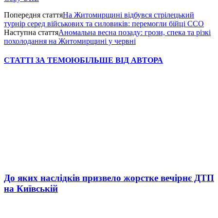
Попередня стаття
На Житомирщині відбувся стрілецький
турнір серед військових та силовиків: перемогли бійці ССО
Наступна стаття
Аномальна весна позаду: грози, спека та різкі
похолодання на Житомирщині у червні
СТАТТІ ЗА ТЕМОЮ
БІЛЬШЕ ВІД АВТОРА
До яких наслідків призвело жорстке вечірнє ДТП
на Київській