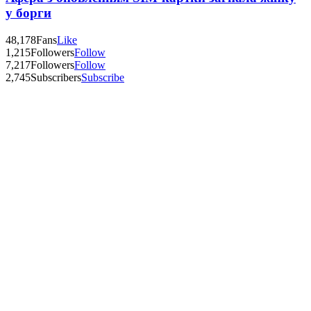
у борги
48,178
Fans
Like
1,215
Followers
Follow
7,217
Followers
Follow
2,745
Subscribers
Subscribe