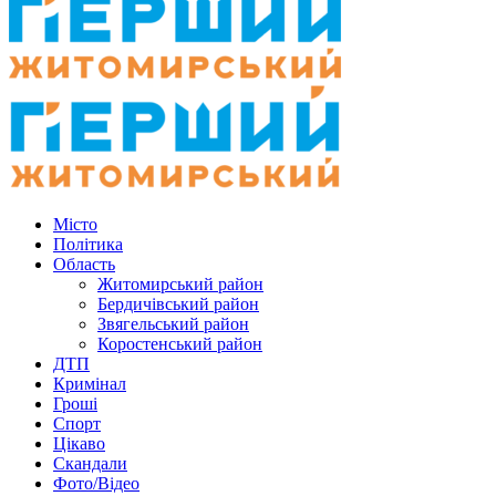
Місто
Політика
Область
Житомирський район
Бердичівський район
Звягельський район
Коростенський район
ДТП
Кримінал
Гроші
Спорт
Цікаво
Скандали
Фото/Відео