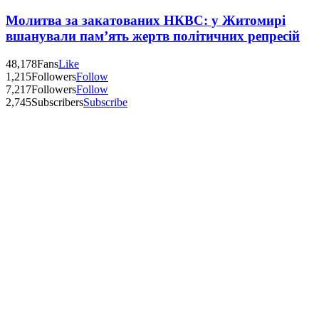
Молитва за закатованих НКВС: у Житомирі
вшанували пам’ять жертв політичних репресій
48,178
Fans
Like
1,215
Followers
Follow
7,217
Followers
Follow
2,745
Subscribers
Subscribe