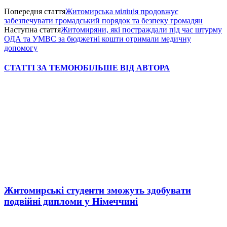
Попередня стаття
Житомирська міліція продовжує
забезпечувати громадський порядок та безпеку громадян
Наступна стаття
Житомиряни, які постраждали під час штурму
ОДА та УМВС за бюджетні кошти отримали медичну
допомогу
СТАТТІ ЗА ТЕМОЮ
БІЛЬШЕ ВІД АВТОРА
Житомирські студенти зможуть здобувати
подвійні дипломи у Німеччині