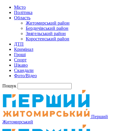
Місто
Політика
Область
Житомирський район
Бердичівський район
Звягельський район
Коростенський район
ДТП
Кримінал
Гроші
Спорт
Цікаво
Скандали
Фото/Відео
Пошук
Перший
Житомирський