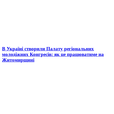
В Україні створили Палату регіональних
молодіжних Конгресів: як це працюватиме на
Житомирщині