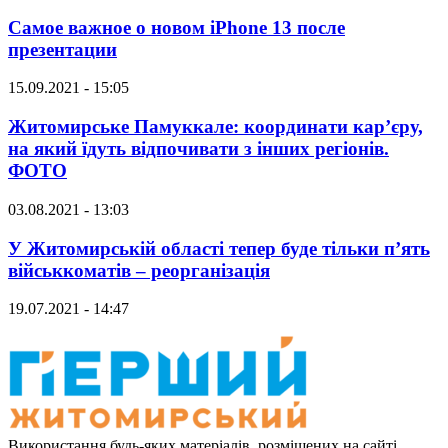
Самое важное о новом iPhone 13 после
презентации
15.09.2021 - 15:05
Житомирське Памуккале: координати кар’єру,
на який їдуть відпочивати з інших регіонів.
ФОТО
03.08.2021 - 13:03
У Житомирській області тепер буде тільки п’ять
військкоматів – реорганізація
19.07.2021 - 14:47
Використання будь-яких матеріалів, розміщених на сайті,