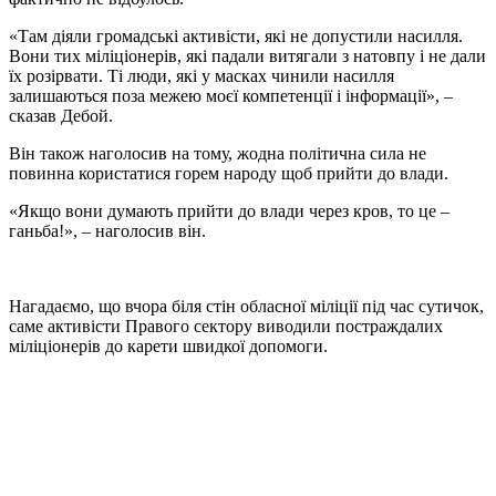
«Там діяли громадські активісти, які не допустили насилля.
Вони тих міліціонерів, які падали витягали з натовпу і не дали
їх розірвати. Ті люди, які у масках чинили насилля
залишаються поза межею моєї компетенції і інформації», –
сказав Дебой.
Він також наголосив на тому, жодна політична сила не
повинна користатися горем народу щоб прийти до влади.
«Якщо вони думають прийти до влади через кров, то це –
ганьба!», – наголосив він.
Нагадаємо, що вчора біля стін обласної міліції під час сутичок,
саме активісти Правого сектору виводили постраждалих
міліціонерів до карети швидкої допомоги.